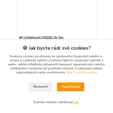
GP Lithiumcell CR2032 3V 1ks
23 Kč
21 Kč
🍪 Jak byste rádi své cookies?
/
ks
Skladem 5 ks
17 Kč
bez DPH
Soubory cookies používáme ke správnému fungování našeho e-
Přidat do košíku
shopu a v případě vašeho souhlasu také ke sledování statistik o
webu, měření efektivity reklamních kampaní, zapamatování vašeho
oblíbeného nastavení při používání stránek, či zobrazení reklam
odpovídajících vašim preferencím.
Více k využití cookies
strana
z 1
Souhlasím
Nastavení
Souhlas můžete odmítnout
zde
.