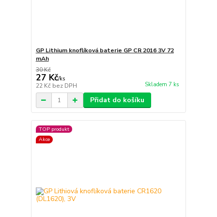
GP Lithium knoflíková baterie GP CR 2016 3V 72
mAh
30 Kč
27 Kč
/
ks
Skladem 7 ks
22 Kč
bez DPH
Přidat do košíku
TOP produkt
Akce