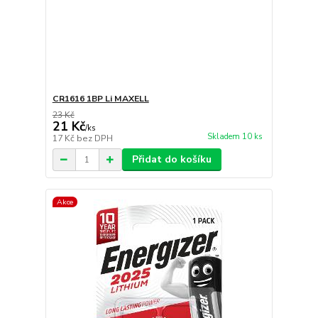
CR1616 1BP Li MAXELL
23 Kč
21 Kč
/
ks
Skladem 10 ks
17 Kč
bez DPH
Přidat do košíku
Akce