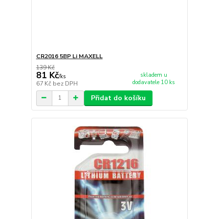
CR2016 5BP Li MAXELL
139 Kč
81 Kč
skladem u
/
ks
dodavatele 10 ks
67 Kč
bez DPH
Přidat do košíku