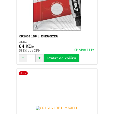
CR2032 1BP Li ENERGIZER
71 Kč
64 Kč
/
ks
Skladem 11 ks
53 Kč
bez DPH
Přidat do košíku
Akce