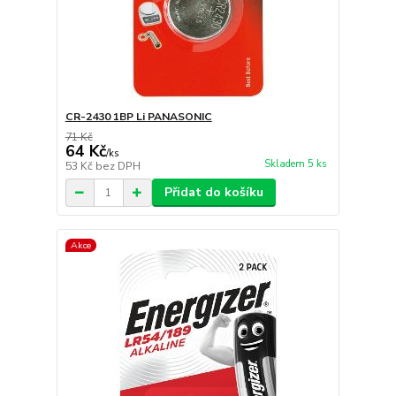
CR-2430 1BP Li PANASONIC
71 Kč
64 Kč
/
ks
Skladem 5 ks
53 Kč
bez DPH
Přidat do košíku
Akce