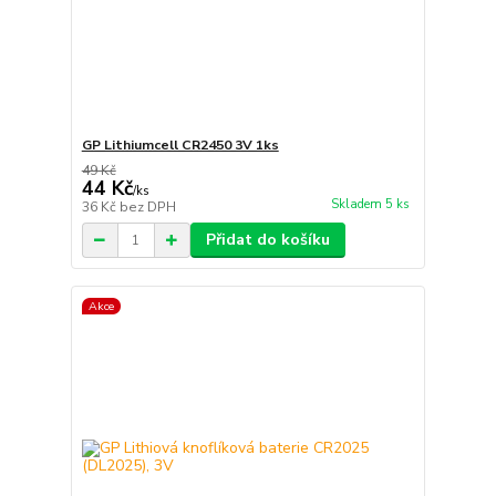
GP Lithiumcell CR2450 3V 1ks
49 Kč
44 Kč
/
ks
Skladem 5 ks
36 Kč
bez DPH
Přidat do košíku
Akce