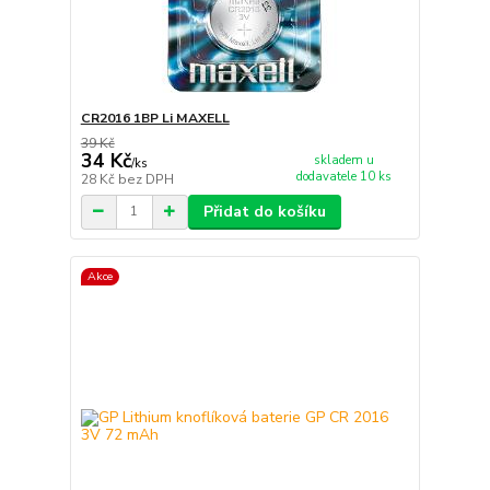
CR2016 1BP Li MAXELL
39 Kč
34 Kč
skladem u
/
ks
dodavatele 10 ks
28 Kč
bez DPH
Přidat do košíku
Akce