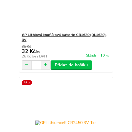
GP Lithiová knoflíková baterie CR1620 (DL1620),
3V
35 Kč
32 Kč
/
ks
Skladem 10 ks
26 Kč
bez DPH
Přidat do košíku
Akce