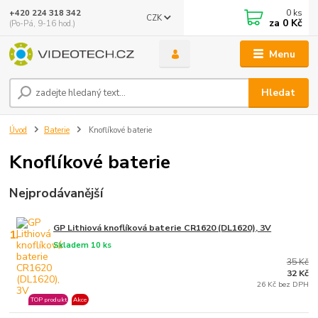
0
ks
+420 224 318 342
CZK
za
0 Kč
(Po-Pá, 9-16 hod.)
Menu
Hledat
Úvod
Baterie
Knoflíkové baterie
Knoflíkové baterie
Nejprodávanější
GP Lithiová knoflíková baterie CR1620 (DL1620), 3V
1.
Skladem 10 ks
35 Kč
32 Kč
26 Kč bez DPH
TOP produkt
Akce