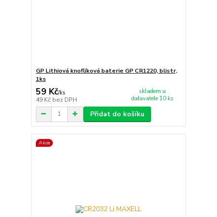
GP Lithiová knoflíková baterie GP CR1220, blistr,
1ks
59 Kč
skladem u
/
ks
dodavatele 10 ks
49 Kč
bez DPH
Přidat do košíku
Akce