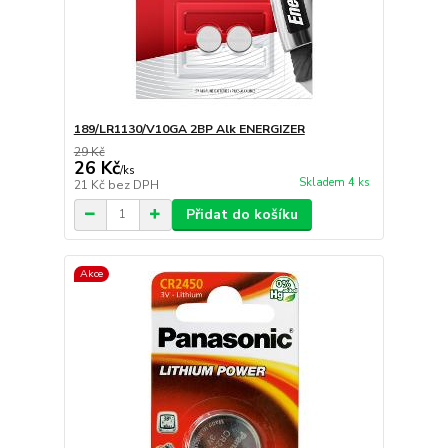
189/LR1130/V10GA 2BP Alk ENERGIZER
29 Kč
26 Kč
/
ks
Skladem 4 ks
21 Kč
bez DPH
Přidat do košíku
Akce