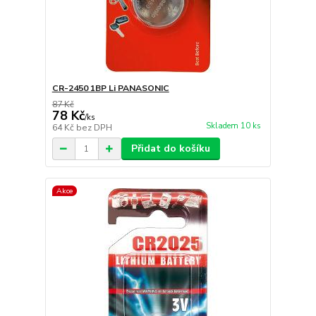
CR-2450 1BP Li PANASONIC
87 Kč
78 Kč
/
ks
Skladem 10 ks
64 Kč
bez DPH
Přidat do košíku
Akce