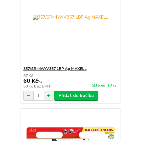
357/SR44W/V357 1BP Ag MAXELL
67 Kč
60 Kč
/
ks
Skladem 10 ks
50 Kč
bez DPH
Přidat do košíku