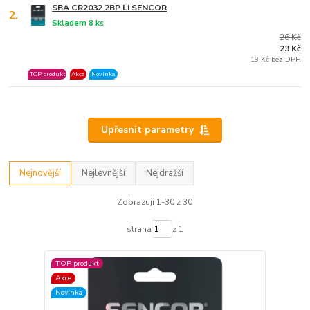
SBA CR2032 2BP Li SENCOR
2.
Skladem 8 ks
26 Kč
23 Kč
19 Kč bez DPH
TOP produkt
Akce
Novinka
Upřesnit parametry
Nejnovější
Nejlevnější
Nejdražší
Zobrazuji 1-30 z 30
strana
z 1
TOP produkt
Akce
Novinka