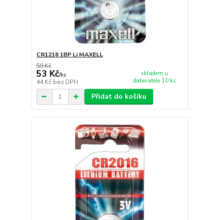
CR1216 1BP Li MAXELL
59 Kč
53 Kč
skladem u
/
ks
dodavatele 10 ks
44 Kč
bez DPH
Přidat do košíku