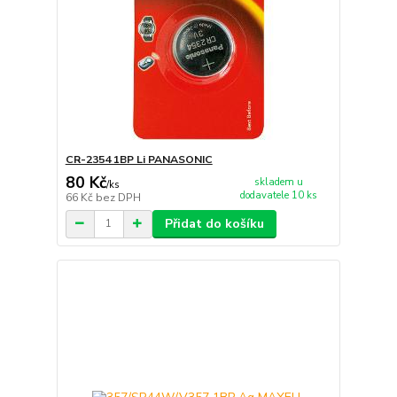
CR-2354 1BP Li PANASONIC
80 Kč
skladem u
/
ks
dodavatele 10 ks
66 Kč
bez DPH
Přidat do košíku