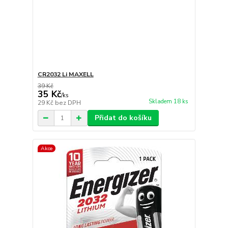
CR2032 Li MAXELL
39 Kč
35 Kč
/
ks
Skladem 18 ks
29 Kč
bez DPH
Přidat do košíku
Akce