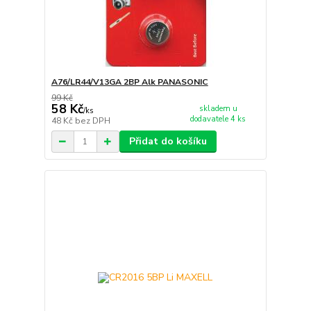
A76/LR44/V13GA 2BP Alk PANASONIC
99 Kč
58 Kč
skladem u
/
ks
dodavatele 4 ks
48 Kč
bez DPH
Přidat do košíku