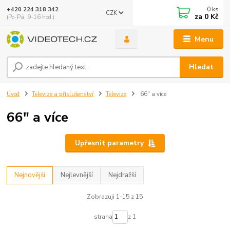
0
ks
+420 224 318 342
CZK
za
0 Kč
(Po-Pá, 9-16 hod.)
Menu
Hledat
Úvod
Televize a příslušenství
Televize
66" a více
66" a více
Upřesnit parametry
Nejnovější
Nejlevnější
Nejdražší
Zobrazuji 1-15 z 15
strana
z 1