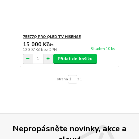
75E77Q PRO QLED TV HISENSE
15 000 Kč
/
ks
Skladem 10 ks
12 397 Kč
bez DPH
Přidat do košíku
strana
z 1
Nepropásněte novinky, akce a