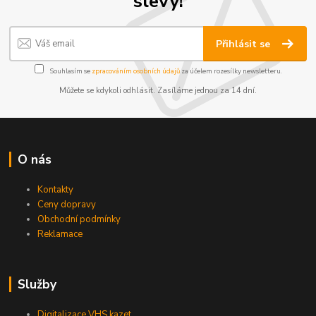
slevy!
Přihlásit se
Souhlasím se
zpracováním osobních údajů
za účelem rozesílky newsletteru.
Můžete se kdykoli odhlásit. Zasíláme jednou za 14 dní.
O nás
Kontakty
Ceny dopravy
Obchodní podmínky
Reklamace
Služby
Digitalizace VHS kazet