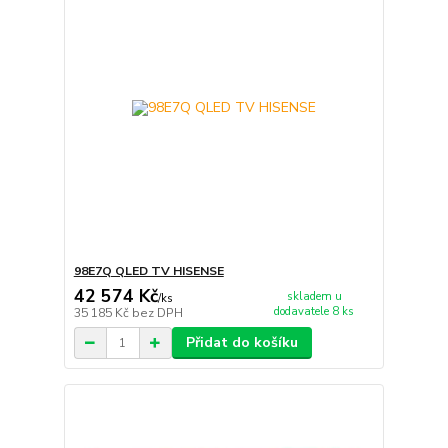
98E7Q QLED TV HISENSE
42 574 Kč
skladem u
/
ks
dodavatele 8 ks
35 185 Kč
bez DPH
Přidat do košíku