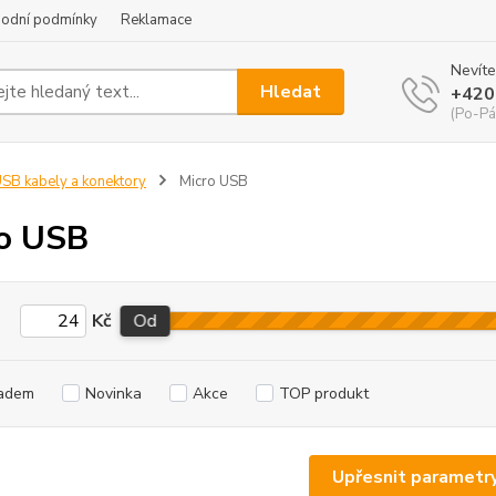
odní podmínky
Reklamace
Nevíte
Hledat
+420
(Po-Pá
SB kabely a konektory
Micro USB
o USB
Kč
Od
adem
Novinka
Akce
TOP produkt
Upřesnit parametr