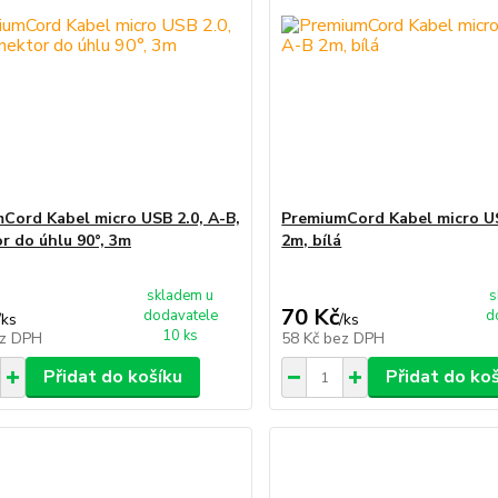
Cord Kabel micro USB 2.0, A-B,
PremiumCord Kabel micro US
r do úhlu 90°, 3m
2m, bílá
skladem u
s
70 Kč
dodavatele
d
/
ks
/
ks
10 ks
z DPH
58 Kč
bez DPH
Přidat do košíku
Přidat do ko