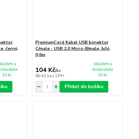
nektor
PremiumCord Kabel USB konektor
e, černý,
C/male - USB 2.0 Micro-B/male, bílý,
0,6m
kladem u
skladem u
104 Kč
odavatele
dodavatele
/
ks
10 ks
10 ks
86 Kč
bez DPH
šíku
Přidat do košíku