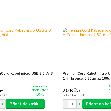
Cord Kabel micro USB 2.0, A-B
PremiumCord Kabel micro US
1m - kroucený 50cm až 100c
skladem u
s
70 Kč
dodavatele
d
/
ks
/
ks
10 ks
z DPH
58 Kč
bez DPH
Přidat do košíku
Přidat do ko