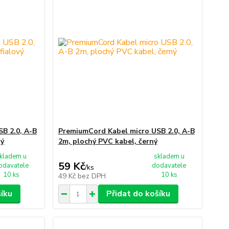
B 2.0, A-B
PremiumCord Kabel micro USB 2.0, A-B
vý
2m, plochý PVC kabel, černý
kladem u
skladem u
59 Kč
odavatele
dodavatele
/
ks
10 ks
10 ks
49 Kč
bez DPH
šíku
Přidat do košíku