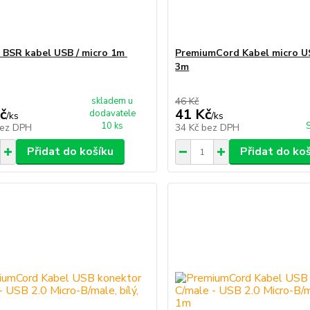
 BSR kabel USB / micro 1m
PremiumCord Kabel micro US
3m
skladem u
46 Kč
č
41 Kč
dodavatele
/
ks
/
ks
10 ks
ez DPH
34 Kč
bez DPH
Přidat do košíku
Přidat do ko