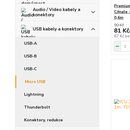
Premiu
Audio / Video kabely a
C/male -
konektory
0,6m
90 Kč
USB kabely a konektory
81 Kč
67 Kč
be
USB-A
USB-B
USB-C
Micro USB
Lightning
Thunderbolt
Konektory, redukce