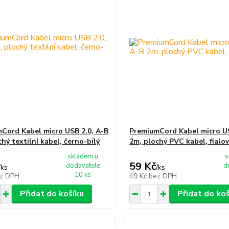
Cord Kabel micro USB 2.0, A-B
PremiumCord Kabel micro US
hý textilní kabel, černo-bílý
2m, plochý PVC kabel, fialo
skladem u
s
59 Kč
dodavatele
d
/
ks
/
ks
10 ks
z DPH
49 Kč
bez DPH
Přidat do košíku
Přidat do ko