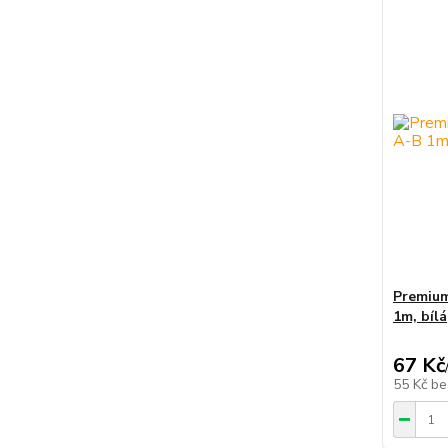
Premium
1m, bílá
67 Kč
55 Kč
be