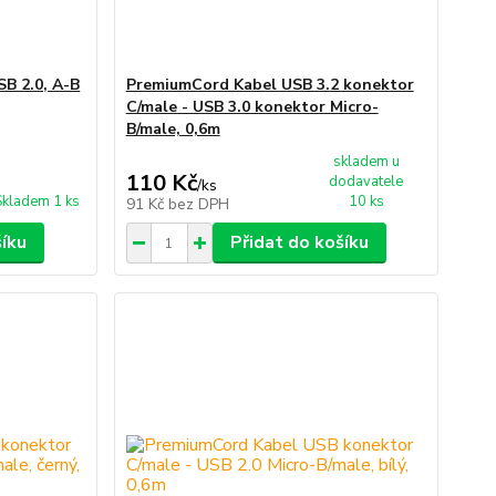
B 2.0, A-B
PremiumCord Kabel USB 3.2 konektor
C/male - USB 3.0 konektor Micro-
B/male, 0,6m
skladem u
110 Kč
dodavatele
/
ks
Skladem 1 ks
10 ks
91 Kč
bez DPH
šíku
Přidat do košíku