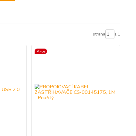
strana
z 1
Akce