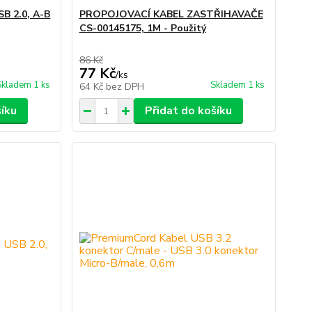
B 2.0, A-B
PROPOJOVACÍ KABEL ZASTŘIHAVAČE
CS-00145175, 1M - Použitý
86 Kč
77 Kč
/
ks
Skladem 1 ks
Skladem 1 ks
64 Kč
bez DPH
šíku
Přidat do košíku