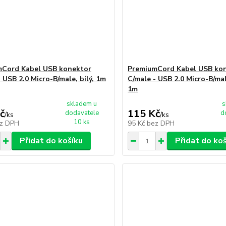
mCord Kabel USB konektor
PremiumCord Kabel USB ko
 USB 2.0 Micro-B/male, bílý, 1m
C/male - USB 2.0 Micro-B/mal
1m
skladem u
s
č
115 Kč
dodavatele
d
/
ks
/
ks
10 ks
z DPH
95 Kč
bez DPH
Přidat do košíku
Přidat do ko