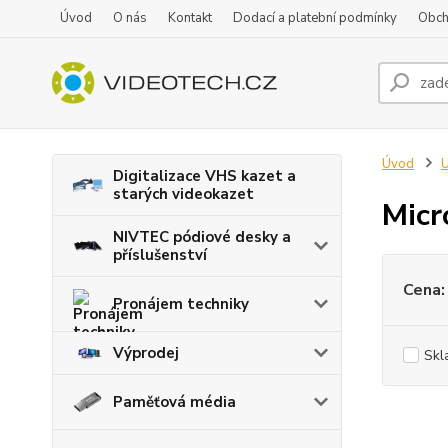
Úvod
O nás
Kontakt
Dodací a platební podmínky
Obch
Úvod
U
Digitalizace VHS kazet a
starých videokazet
Micr
NIVTEC pódiové desky a
příslušenství
Cena:
Pronájem techniky
Výprodej
Skl
Paměťová média