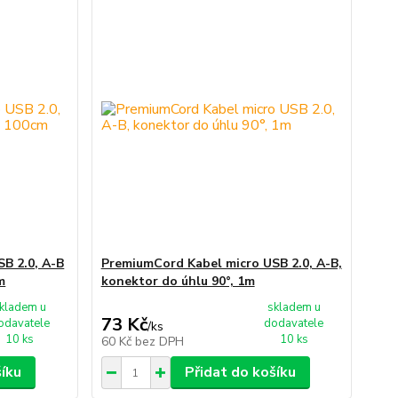
B 2.0, A-B
PremiumCord Kabel micro USB 2.0, A-B,
m
konektor do úhlu 90°, 1m
kladem u
skladem u
73 Kč
odavatele
dodavatele
/
ks
10 ks
10 ks
60 Kč
bez DPH
šíku
Přidat do košíku