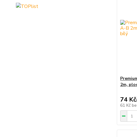
Premium
2m, ploc
74 Kč
61 Kč
be