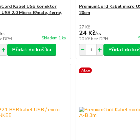
mCord Kabel USB konektor
PremiumCord Kabel micro US
 USB 2.0 Micro-B/male, černý,
20cm
27 Kč
24 Kč
/
ks
/
ks
Skladem 1 ks
z DPH
20 Kč
bez DPH
Přidat do košíku
Přidat do ko
Akce