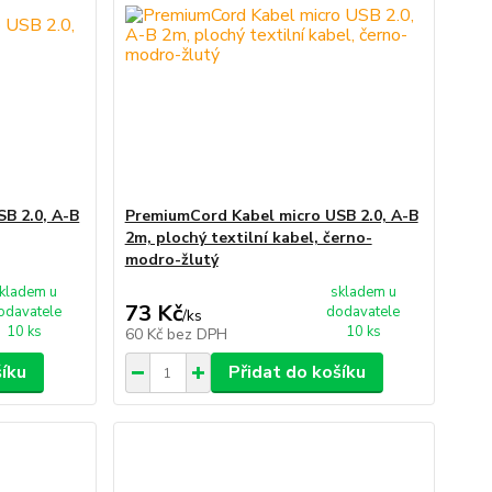
B 2.0, A-B
PremiumCord Kabel micro USB 2.0, A-B
2m, plochý textilní kabel, černo-
modro-žlutý
kladem u
skladem u
73 Kč
odavatele
dodavatele
/
ks
10 ks
10 ks
60 Kč
bez DPH
šíku
Přidat do košíku