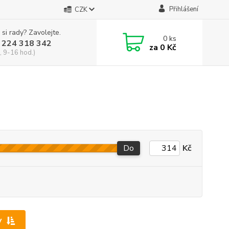
Přihlášení
CZK
 si rady? Zavolejte.
0
ks
 224 318 342
za
0 Kč
, 9-16 hod.)
Do
Kč
y