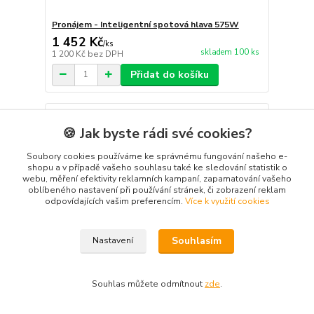
Pronájem - Inteligentní spotová hlava 575W
1 452 Kč
/
ks
skladem 100 ks
1 200 Kč
bez DPH
Přidat do košíku
🍪 Jak byste rádi své cookies?
Soubory cookies používáme ke správnému fungování našeho e-
shopu a v případě vašeho souhlasu také ke sledování statistik o
webu, měření efektivity reklamních kampaní, zapamatování vašeho
oblíbeného nastavení při používání stránek, či zobrazení reklam
odpovídajících vašim preferencím.
Více k využití cookies
Souhlasím
Nastavení
Souhlas můžete odmítnout
zde
.