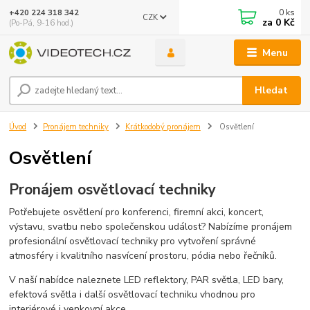
0
ks
+420 224 318 342
CZK
za
0 Kč
(Po-Pá, 9-16 hod.)
Menu
Hledat
Úvod
Pronájem techniky
Krátkodobý pronájem
Osvětlení
Osvětlení
Pronájem osvětlovací techniky
Potřebujete osvětlení pro konferenci, firemní akci, koncert,
výstavu, svatbu nebo společenskou událost? Nabízíme pronájem
profesionální osvětlovací techniky pro vytvoření správné
atmosféry i kvalitního nasvícení prostoru, pódia nebo řečníků.
V naší nabídce naleznete LED reflektory, PAR světla, LED bary,
efektová světla i další osvětlovací techniku vhodnou pro
interiérové i venkovní akce.