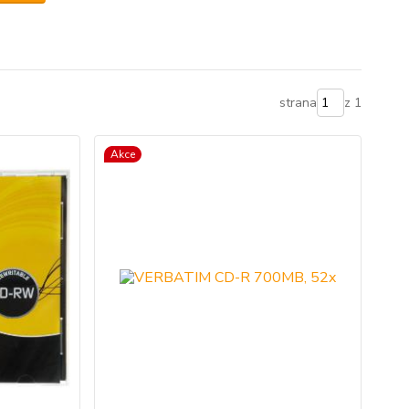
strana
z 1
Akce