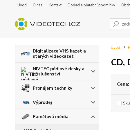
Úvod
O nás
Kontakt
Dodací a platební podmínky
Obch
Úvod
Digitalizace VHS kazet a
starých videokazet
CD,
NIVTEC pódiové desky a
příslušenství
Cena:
Pronájem techniky
Výprodej
Skl
Paměťová média