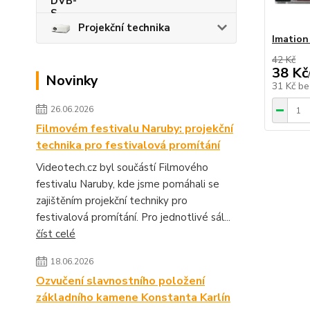
Projekční technika
Imatio
42 Kč
38 Kč
Novinky
31 Kč
be
26.06.2026
Filmovém festivalu Naruby: projekční
technika pro festivalová promítání
Videotech.cz byl součástí Filmového
festivalu Naruby, kde jsme pomáhali se
zajištěním projekční techniky pro
festivalová promítání. Pro jednotlivé sál...
číst celé
18.06.2026
Ozvučení slavnostního položení
základního kamene Konstanta Karlín