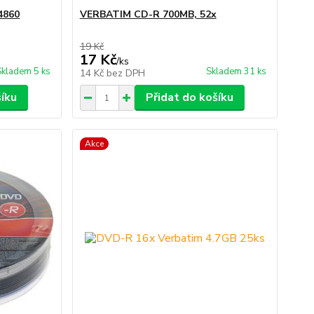
4860
VERBATIM CD-R 700MB, 52x
19 Kč
17 Kč
/
ks
Skladem 5 ks
Skladem 31 ks
14 Kč
bez DPH
šíku
Přidat do košíku
Akce