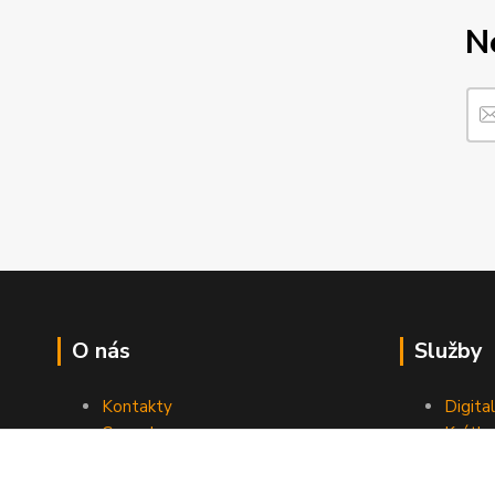
N
O nás
Služby
Kontakty
Digita
Ceny dopravy
Krátk
Obchodní podmínky
Reklamace