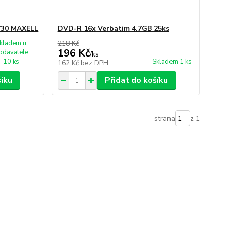
730 MAXELL
DVD-R 16x Verbatim 4.7GB 25ks
kladem u
218 Kč
196 Kč
odavatele
/
ks
10 ks
Skladem 1 ks
162 Kč
bez DPH
šíku
Přidat do košíku
strana
z 1