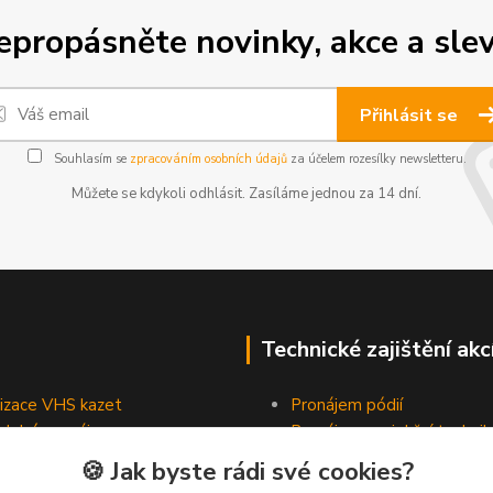
epropásněte novinky, akce a slev
Přihlásit se
Souhlasím se
zpracováním osobních údajů
za účelem rozesílky newsletteru.
Můžete se kdykoli odhlásit. Zasíláme jednou za 14 dní.
Technické zajištění akc
lizace VHS kazet
Pronájem pódií
odobé pronájmy
Pronájem projekční technik
Pronájem osvětlovací tech
🍪 Jak byste rádi své cookies?
Pronájem ozvučovací techn