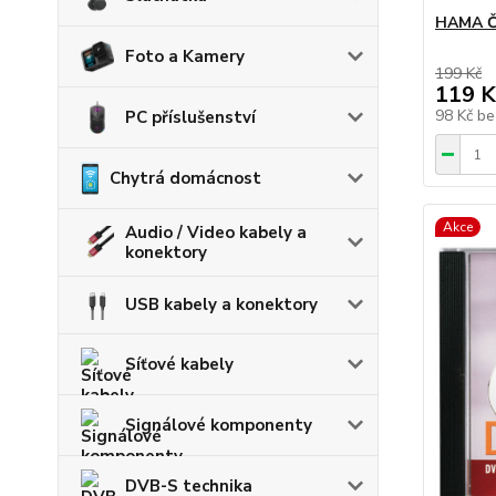
HAMA Č
Foto a Kamery
199 Kč
119 K
98 Kč
be
PC příslušenství
Chytrá domácnost
Akce
Audio / Video kabely a
konektory
USB kabely a konektory
Síťové kabely
Signálové komponenty
DVB-S technika