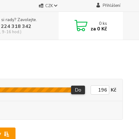
Přihlášení
CZK
 si rady? Zavolejte.
0
ks
 224 318 342
za
0 Kč
, 9-16 hod.)
Do
Kč
y