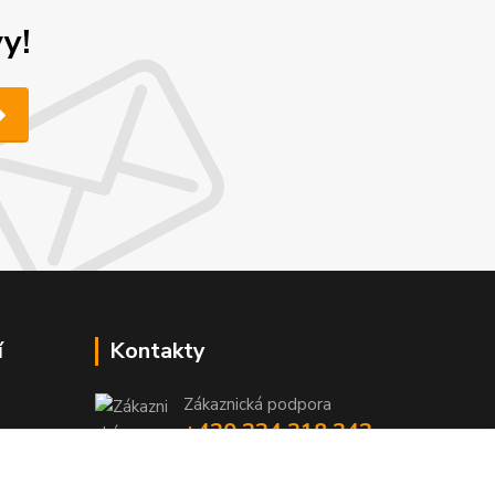
y!
í
Kontakty
Zákaznická podpora
+420 224 318 342
y
niky
(Po-Pá, 9-16 hod.)
iky