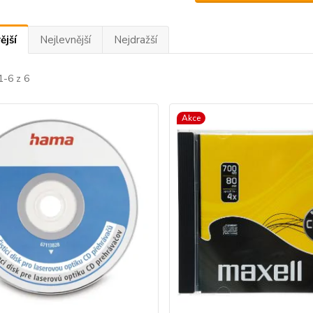
ější
Nejlevnější
Nejdražší
1-6 z 6
Akce