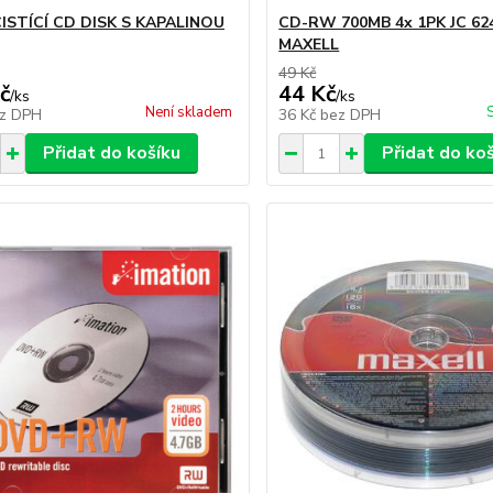
ISTÍCÍ CD DISK S KAPALINOU
CD-RW 700MB 4x 1PK JC 62
MAXELL
49 Kč
č
44 Kč
/
ks
/
ks
Není skladem
z DPH
36 Kč
bez DPH
Přidat do košíku
Přidat do ko