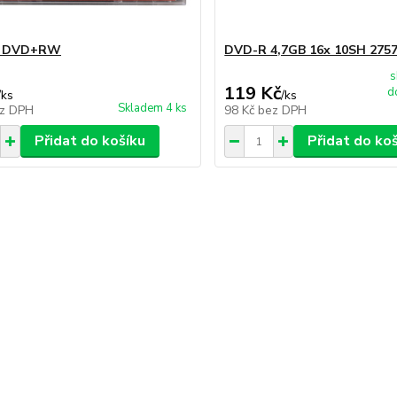
n DVD+RW
DVD-R 4,7GB 16x 10SH 275
s
119 Kč
d
/
ks
/
ks
Skladem 4 ks
z DPH
98 Kč
bez DPH
Přidat do košíku
Přidat do ko