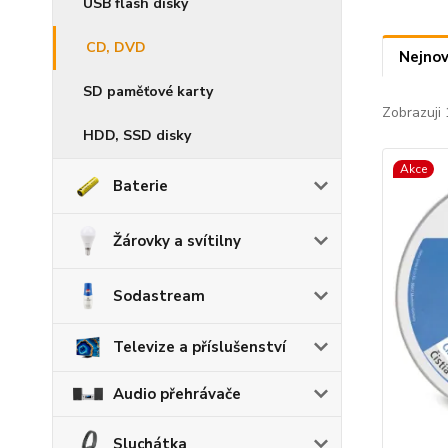
USB flash disky
CD, DVD
Nejnov
SD paměťové karty
Zobrazuji 
HDD, SSD disky
Akce
Baterie
Žárovky a svítilny
Sodastream
Televize a příslušenství
Audio přehrávače
Sluchátka