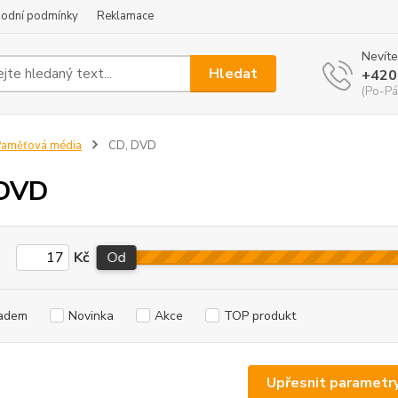
odní podmínky
Reklamace
Nevíte
Hledat
+420
(Po-Pá
Paměťová média
CD, DVD
 DVD
Kč
Od
adem
Novinka
Akce
TOP produkt
Upřesnit parametr