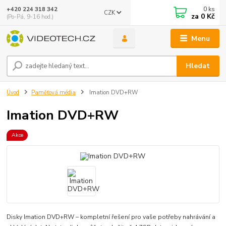
0
ks
+420 224 318 342
CZK
za
0 Kč
(Po-Pá, 9-16 hod.)
Menu
Hledat
Úvod
Paměťová média
Imation DVD+RW
Imation DVD+RW
Akce
Disky Imation DVD+RW – kompletní řešení pro vaše potřeby nahrávání a