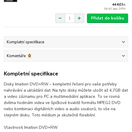
44 Kč
/
ks
36 Kč
bez DPH
Přidat do košíku
Kompletní specifikace
Komentáře
0
Kompletní specifikace
Disky Imation DVD+RW – kompletní řešení pro vaše potřeby
nahrávání a ukládání dat. Na tyto disky můžete uložit až 4,7GB dat
a video záznamu pro PC a multimediální aplikace. To se rovná
dvěma hodinám videa ve špičkové kvalitě formátu MPEG2 DVD
nebo kombinaci digitálních video a audio souborů, to vše na
stejném disku. Toto médium je skutečně flexibilní.
Vlastnosti Imation DVD+RW: