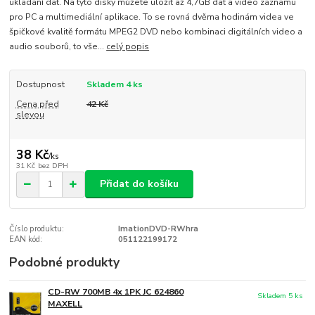
ukládání dat. Na tyto disky můžete uložit až 4,7GB dat a video záznamu
pro PC a multimediální aplikace. To se rovná dvěma hodinám videa ve
špičkové kvalitě formátu MPEG2 DVD nebo kombinaci digitálních video a
audio souborů, to vše...
celý popis
Dostupnost
Skladem 4 ks
Cena před
42 Kč
slevou
38 Kč
/
ks
31 Kč
bez DPH
Přidat do košíku
Číslo produktu:
ImationDVD-RWhra
EAN kód:
051122199172
Podobné produkty
CD-RW 700MB 4x 1PK JC 624860
Skladem 5 ks
MAXELL