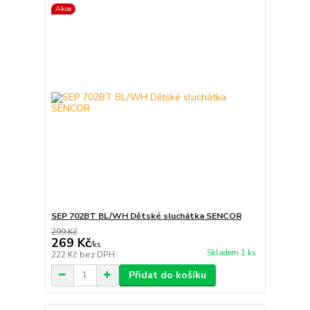
Akce
SEP 702BT BL/WH Dětské sluchátka SENCOR
299 Kč
269 Kč
/
ks
Skladem 1 ks
222 Kč
bez DPH
Přidat do košíku