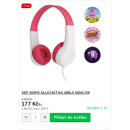
Akce
SEP 255PK SLUCHÁTKA GIRLS SENCOR
199 Kč
177 Kč
/
ks
Skladem 1 ks
146 Kč
bez DPH
Přidat do košíku