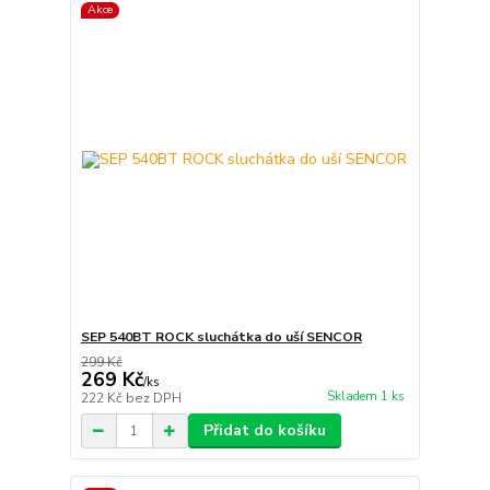
Akce
SEP 540BT ROCK sluchátka do uší SENCOR
299 Kč
269 Kč
/
ks
Skladem 1 ks
222 Kč
bez DPH
Přidat do košíku