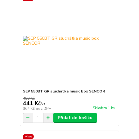
SEP 550BT GR sluchátka music box SENCOR
490 Kč
441 Kč
/
ks
Skladem 1 ks
364 Kč
bez DPH
Přidat do košíku
Akce