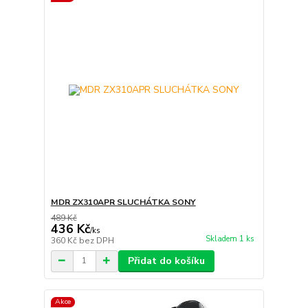
MDR ZX310APR SLUCHÁTKA SONY
489 Kč
436 Kč
/
ks
Skladem 1 ks
360 Kč
bez DPH
Přidat do košíku
Akce