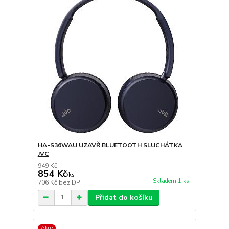
HA-S36WAU UZAVŘ.BLUETOOTH SLUCHÁTKA
JVC
949 Kč
854 Kč
/
ks
Skladem 1 ks
706 Kč
bez DPH
Přidat do košíku
Akce