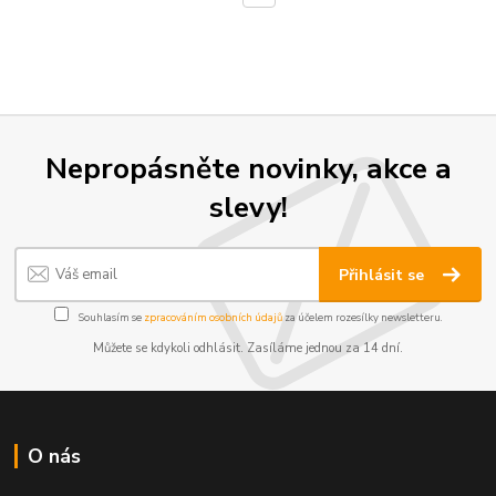
Nepropásněte novinky, akce a
slevy!
Přihlásit se
Souhlasím se
zpracováním osobních údajů
za účelem rozesílky newsletteru.
Můžete se kdykoli odhlásit. Zasíláme jednou za 14 dní.
O nás