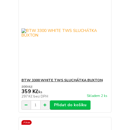
BTW 3300 WHITE TWS SLUCHÁTKA BUXTON
399 Kč
359 Kč
/
ks
Skladem 2 ks
297 Kč
bez DPH
Přidat do košíku
Akce