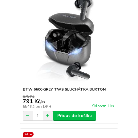
BTW 6600 GREY TWS SLUCHÁTKA BUXTON
879 Kč
791 Kč
/
ks
Skladem 1 ks
654 Kč
bez DPH
Přidat do košíku
Akce