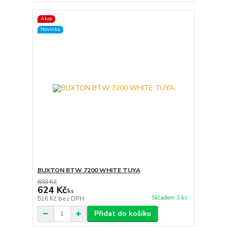
Akce
Novinka
BUXTON BTW 7200 WHITE TUYA
693 Kč
624 Kč
/
ks
Skladem 3 ks
516 Kč
bez DPH
Přidat do košíku