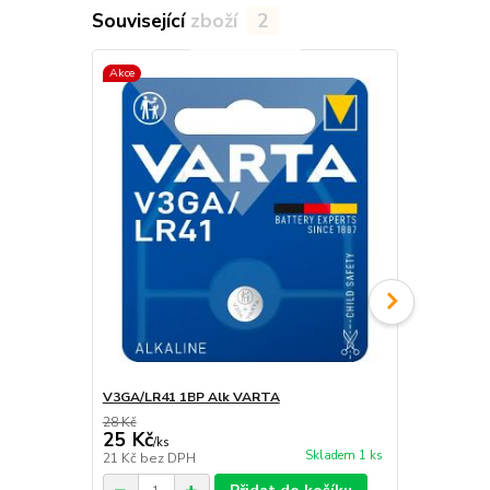
Související zboží
2
Akce
Akce
V3GA/LR41 1BP Alk VARTA
SBA V23GA 
28 Kč
25 Kč
25 Kč
22 Kč
/
ks
/
ks
Skladem 1 ks
21 Kč
bez DPH
18 Kč
bez D