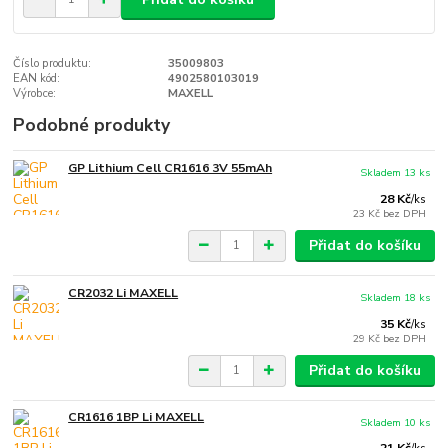
Číslo produktu:
35009803
EAN kód:
4902580103019
Výrobce:
MAXELL
Podobné produkty
GP Lithium Cell CR1616 3V 55mAh
Skladem 13 ks
28 Kč
/
ks
23 Kč
bez DPH
Přidat do košíku
CR2032 Li MAXELL
Skladem 18 ks
35 Kč
/
ks
29 Kč
bez DPH
Přidat do košíku
CR1616 1BP Li MAXELL
Skladem 10 ks