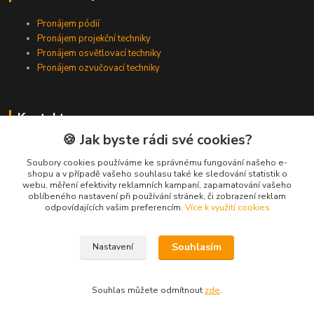
Pronájem pódií
Pronájem projekční techniky
Pronájem osvětlovací techniky
Pronájem ozvučovací techniky
Kontakty
🍪 Jak byste rádi své cookies?
Zákaznická podpora
+420 224 318 342
Soubory cookies používáme ke správnému fungování našeho e-
shopu a v případě vašeho souhlasu také ke sledování statistik o
(Po-Pá, 9-16 hod.)
webu, měření efektivity reklamních kampaní, zapamatování vašeho
oblíbeného nastavení při používání stránek, či zobrazení reklam
info@videotech.cz
odpovídajících vašim preferencím.
Více k využití cookies
Souhlasím
Nastavení
Souhlas můžete odmítnout
zde
.
Vytvořeno na
Eshop-rychle.cz