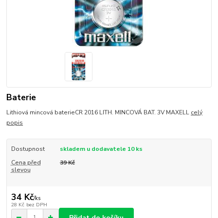
Baterie
Lithiová mincová baterieCR 2016 LITH. MINCOVÁ BAT. 3V MAXELL
celý
popis
Dostupnost
skladem u dodavatele 10 ks
Cena před
39 Kč
slevou
34 Kč
/
ks
28 Kč
bez DPH
Přidat do košíku