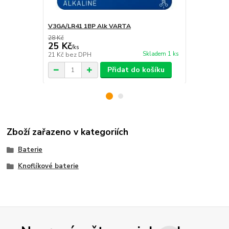
V3GA/LR41 1BP Alk VARTA
SBA V23GA 
28 Kč
25 Kč
25 Kč
22 Kč
/
ks
/
ks
Skladem 1 ks
21 Kč
bez DPH
18 Kč
bez D
Přidat do košíku
Zboží zařazeno v kategoriích
Baterie
Knoflíkové baterie