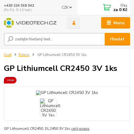
0
ks
+420 224 318 342
CZK
za
0 Kč
(Po-Pá, 9-16 hod.)
Menu
Hledat
Úvod
Baterie
GP Lithiumcell CR2450 3V 1ks
GP Lithiumcell CR2450 3V 1ks
Akce
GP Lithiumcell CR2450, DL2450 3V 1ks
celý popis