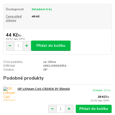
Dostupnost
Skladem 5 ks
Cena před
49 Kč
slevou
44 Kč
/
ks
36 Kč
bez DPH
Přidat do košíku
Číslo produktu:
za-29hra
EAN kód:
4891199063954
Výrobce:
GP
Podobné produkty
GP Lithium Cell CR1616 3V 55mAh
Skladem 13 ks
28 Kč
/
ks
23 Kč
bez DPH
Přidat do košíku