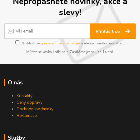
Nepropásněte novinky, akce a
slevy!
Přihlásit se
Souhlasím se
zpracováním osobních údajů
za účelem rozesílky newsletteru.
Můžete se kdykoli odhlásit. Zasíláme jednou za 14 dní.
O nás
Kontakty
Ceny dopravy
Obchodní podmínky
Reklamace
Služby