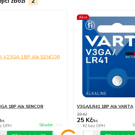
jící zboží
2
Akce
3GA 1BP Alk SENCOR
V3GA/LR41 1BP Alk VARTA
28 Kč
25 Kč
/
ks
/
ks
Skladem 9 ks
S
z DPH
21 Kč
bez DPH