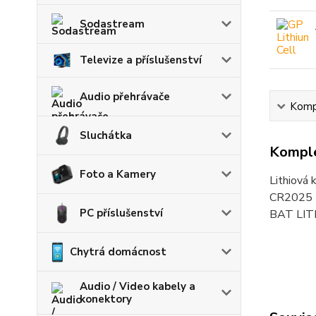
Sodastream
Televize a příslušenství
Audio přehrávače
Kompl
Sluchátka
Komple
Foto a Kamery
Lithiová 
CR2025
PC příslušenství
BAT LIT
Chytrá domácnost
Audio / Video kabely a
konektory