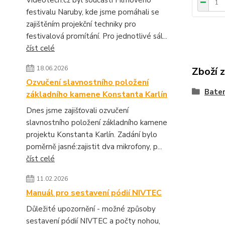
Videotech.cz byl součástí Filmového
festivalu Naruby, kde jsme pomáhali se
zajištěním projekční techniky pro
festivalová promítání. Pro jednotlivé sál...
číst celé
18.06.2026
Zboží 
Ozvučení slavnostního položení
Bater
základního kamene Konstanta Karlín
Dnes jsme zajišťovali ozvučení
slavnostního položení základního kamene
projektu Konstanta Karlín. Zadání bylo
poměrně jasné:zajistit dva mikrofony, p...
číst celé
11.02.2026
Manuál pro sestavení pódií NIVTEC
Důležité upozornění - možné způsoby
sestavení pódií NIVTEC a počty nohou,