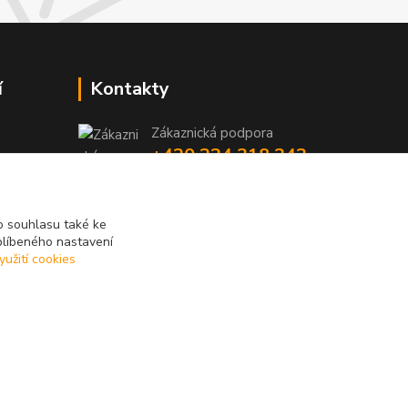
í
Kontakty
Zákaznická podpora
+420 224 318 342
y
niky
(Po-Pá, 9-16 hod.)
iky
info@videotech.cz
 souhlasu také ke
blíbeného nastavení
yužití cookies
Vytvořeno na
Eshop-rychle.cz