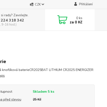
Přihlášení
CZK
 si rady? Zavolejte.
0
ks
 224 318 342
za
0 Kč
, 9-16 hod.)
rie
vá knoflíková baterieCR2025BAT LITHIUM CR2025 ENERGIZER
opis
tupnost
Skladem 5 ks
a před slevou
25 Kč