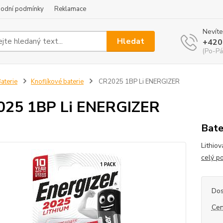
odní podmínky
Reklamace
Nevíte
Hledat
+420
(Po-Pá
aterie
Knoflíkové baterie
CR2025 1BP Li ENERGIZER
025 1BP Li ENERGIZER
Bate
Lithio
celý p
Dos
Cen