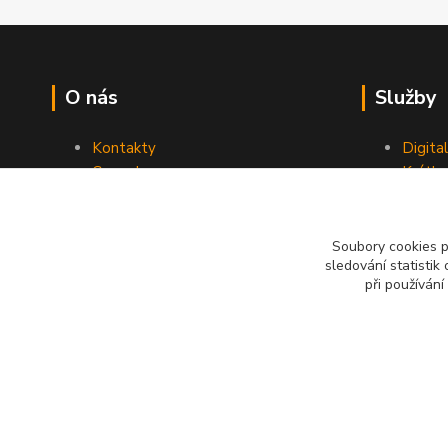
O nás
Služby
Kontakty
Digita
Ceny dopravy
Krátk
Obchodní podmínky
Reklamace
Soubory cookies 
sledování statisti
při používání