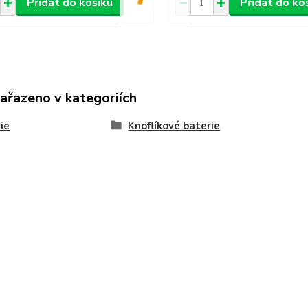
Přidat do košíku
Přidat do ko
zařazeno v kategoriích
ie
Knoflíkové baterie