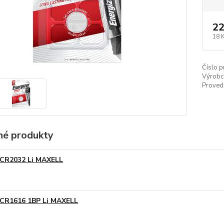
22
18 
Číslo p
Výrobc
Proved
é produkty
CR2032 Li MAXELL
CR1616 1BP Li MAXELL