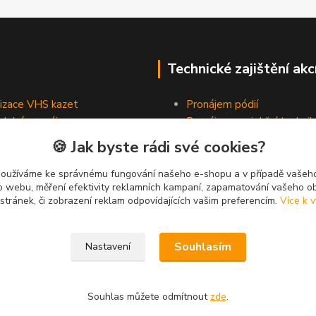
Technické zajištění akc
lizace VHS kazet
Pronájem pódií
odobé pronájmy
Pronájem projekční technik
Pronájem osvětlovací tech
🍪 Jak byste rádi své cookies?
Pronájem ozvučovací techn
používáme ke správnému fungování našeho e-shopu a v případě vašeho
k o webu, měření efektivity reklamních kampaní, zapamatování vašeho o
 stránek, či zobrazení reklam odpovídajících vašim preferencím.
Více k v
Souhlasím
Nastavení
Souhlas můžete odmítnout
zde
.