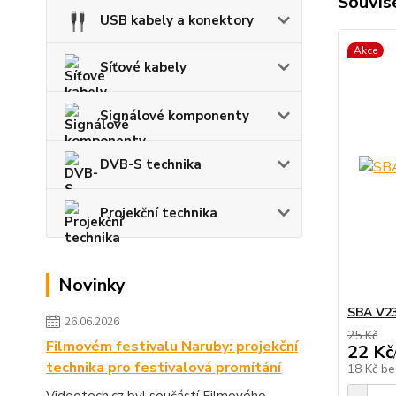
Souvise
USB kabely a konektory
Akce
Síťové kabely
Signálové komponenty
DVB-S technika
Projekční technika
Novinky
SBA V2
26.06.2026
25 Kč
Filmovém festivalu Naruby: projekční
22 Kč
technika pro festivalová promítání
18 Kč
be