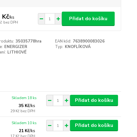
 Kč
/
ks
Přidat do košíku
Kč
bez DPH
roduktu:
35035778hra
EAN kód:
7638900083026
e:
ENERGIZER
Typ:
KNOFLÍKOVÁ
ení:
LITHIOVÉ
Skladem 18 ks
Přidat do košíku
35 Kč
/
ks
29 Kč
bez DPH
Skladem 10 ks
Přidat do košíku
21 Kč
/
ks
17 Kč
bez DPH