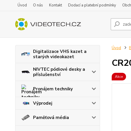
Úvod
O nás
Kontakt
Dodací a platební podmínky
Obch
Úvod
B
Digitalizace VHS kazet a
starých videokazet
CR2
NIVTEC pódiové desky a
příslušenství
Akce
Pronájem techniky
Výprodej
Paměťová média