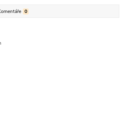
Komentáře
0
m