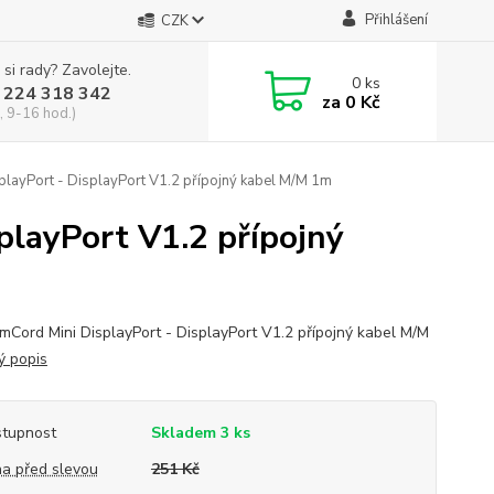
Přihlášení
CZK
 si rady? Zavolejte.
0
ks
 224 318 342
za
0 Kč
, 9-16 hod.)
layPort - DisplayPort V1.2 přípojný kabel M/M 1m
playPort V1.2 přípojný
mCord Mini DisplayPort - DisplayPort V1.2 přípojný kabel M/M
ý popis
tupnost
Skladem 3 ks
a před slevou
251 Kč