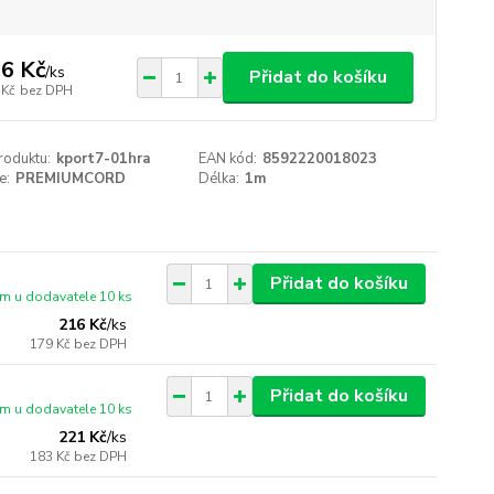
6 Kč
/
ks
Přidat do košíku
 Kč
bez DPH
roduktu:
kport7-01hra
EAN kód:
8592220018023
e:
PREMIUMCORD
Délka:
1m
Přidat do košíku
m u dodavatele 10 ks
216 Kč
/
ks
179 Kč
bez DPH
Přidat do košíku
m u dodavatele 10 ks
221 Kč
/
ks
183 Kč
bez DPH