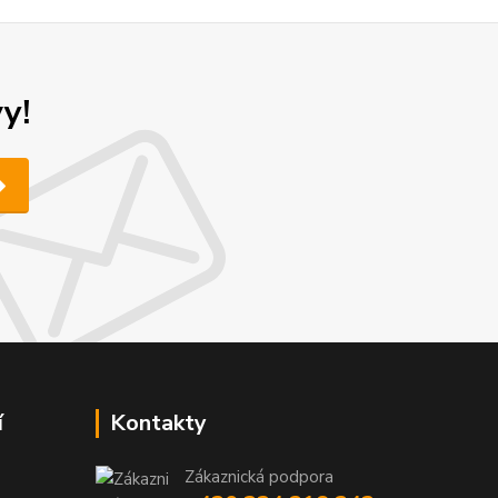
y!
í
Kontakty
Zákaznická podpora