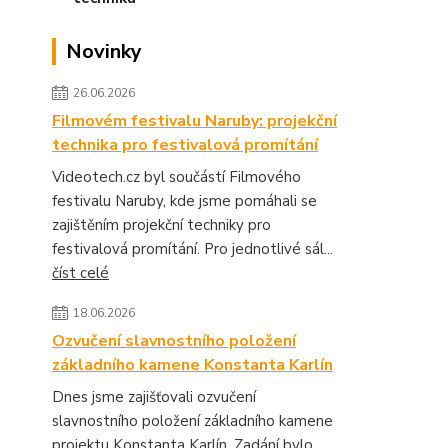
Novinky
26.06.2026
Filmovém festivalu Naruby: projekční
technika pro festivalová promítání
Videotech.cz byl součástí Filmového
festivalu Naruby, kde jsme pomáhali se
zajištěním projekční techniky pro
festivalová promítání. Pro jednotlivé sál...
číst celé
18.06.2026
Ozvučení slavnostního položení
základního kamene Konstanta Karlín
Dnes jsme zajišťovali ozvučení
slavnostního položení základního kamene
projektu Konstanta Karlín. Zadání bylo