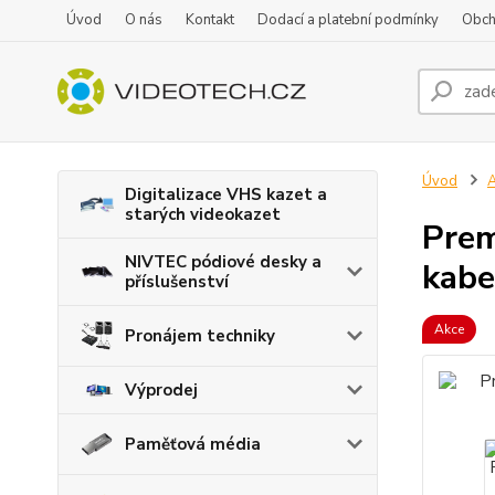
Úvod
O nás
Kontakt
Dodací a platební podmínky
Obch
Úvod
A
Digitalizace VHS kazet a
starých videokazet
Prem
NIVTEC pódiové desky a
kabe
příslušenství
Akce
Pronájem techniky
Výprodej
Paměťová média