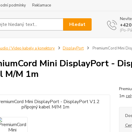
odní podmínky
Reklamace
Nevíte
Hledat
+420
(Po-Pá
udio / Video kabely a konektory
DisplayPort
PremiumCord Mini Disp
iumCord Mini DisplayPort - Dis
l M/M 1m
Premiu
1m
cel
Dos
Cen