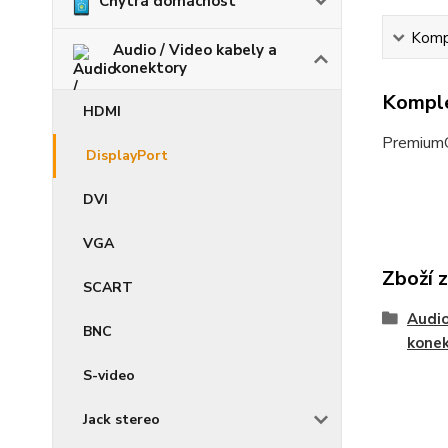
Chytrá domácnost
Kompl
Audio / Video kabely a
konektory
Komple
HDMI
PremiumC
DisplayPort
DVI
VGA
Zboží 
SCART
Audio
BNC
kone
S-video
Jack stereo