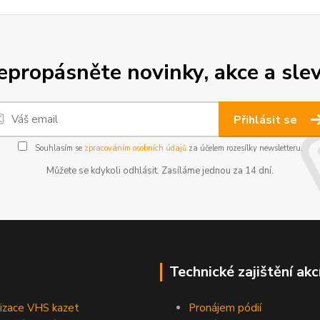
epropásněte novinky, akce a slev
Přihlásit se
Souhlasím se
zpracováním osobních údajů
za účelem rozesílky newsletteru.
Můžete se kdykoli odhlásit. Zasíláme jednou za 14 dní.
Technické zajištění akc
lizace VHS kazet
Pronájem pódií