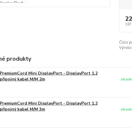
22
187
Číslo p
Výrobc
é produkty
PremiumCord Mini DisplayPort - DisplayPort 1.2
přípojný kabel M/M 2m
sklade
PremiumCord Mini DisplayPort - DisplayPort 1.2
přípojný kabel M/M 3m
sklade