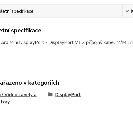
etní specifikace
tní specifikace
ord Mini DisplayPort - DisplayPort V1.2 přípojný kabel M/M 1
zařazeno v kategoriích
 / Video kabely a
DisplayPort
ktory