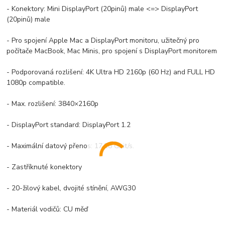
- Konektory: Mini DisplayPort (20pinů) male <=> DisplayPort
(20pinů) male
- Pro spojení Apple Mac a DisplayPort monitoru, užitečný pro
počítače MacBook, Mac Minis, pro spojení s DisplayPort monitorem
- Podporovaná rozlišení: 4K Ultra HD 2160p (60 Hz) and FULL HD
1080p compatible.
- Max. rozlišení: 3840×2160p
- DisplayPort standard: DisplayPort 1.2
- Maximální datový přenos: 17.28 Gbit/s.
- Zastříknuté konektory
- 20-žilový kabel, dvojité stínění, AWG30
- Materiál vodičů: CU měď