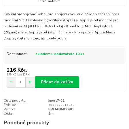
Kvalitní propojovací kabel pro spojení dvou audio/video zařízení přes
moderní Mini DisplayPort (počítače Apple) a DisplayPort monitor pro
rozlišení až 4K@60Hz (3840×2160p) - Konektory: Mini DisplayPort
(20pinů) male DisplayPort (20pinů) male - Pro spojení Apple Mac a
DisplayPort monitoru, uži...
celý popis
Dostupnost
skladem u dodavatele 10 ks
216 Kč
/
ks
179 Kč
bez DPH
Přidat do košíku
Číslo produktu:
kport7-02
EAN kód:
8592220018030
Výrobce:
PREMIUMCORD
Délka:
2m
Podobné produkty