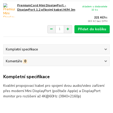
PremiumCord Mini DisplayPort -
skladem u dodavatele
DisplayPort 1.2 přípojný kabel M/M 3m
10 ks
221 Kč
/
ks
183 Kč
bez DPH
Přidat do košíku
Kompletní specifikace
Komentáře
0
Kompletní specifikace
Kvalitní propojovací kabel pro spojení dvou audio/video zařízení
přes moderní Mini DisplayPort (počítače Apple) a DisplayPort
monitor pro rozlišení až 4K@60Hz (3840×2160p)