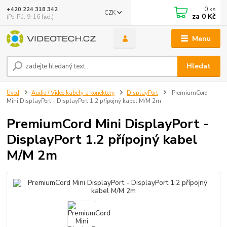
0
ks
+420 224 318 342
CZK
za
0 Kč
(Po-Pá, 9-16 hod.)
Menu
Hledat
Úvod
Audio / Video kabely a konektory
DisplayPort
PremiumCord
Mini DisplayPort - DisplayPort 1.2 přípojný kabel M/M 2m
PremiumCord Mini DisplayPort -
DisplayPort 1.2 přípojný kabel
M/M 2m