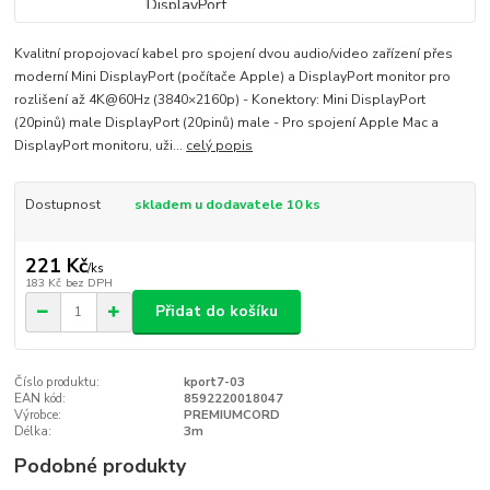
Kvalitní propojovací kabel pro spojení dvou audio/video zařízení přes
moderní Mini DisplayPort (počítače Apple) a DisplayPort monitor pro
rozlišení až 4K@60Hz (3840×2160p) - Konektory: Mini DisplayPort
(20pinů) male DisplayPort (20pinů) male - Pro spojení Apple Mac a
DisplayPort monitoru, uži...
celý popis
Dostupnost
skladem u dodavatele 10 ks
221 Kč
/
ks
183 Kč
bez DPH
Přidat do košíku
Číslo produktu:
kport7-03
EAN kód:
8592220018047
Výrobce:
PREMIUMCORD
Délka:
3m
Podobné produkty