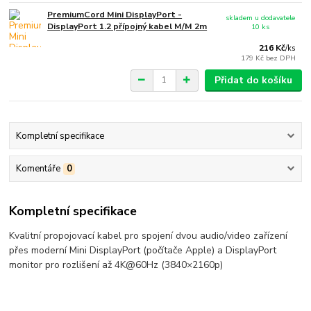
PremiumCord Mini DisplayPort -
skladem u dodavatele
DisplayPort 1.2 přípojný kabel M/M 2m
10 ks
216 Kč
/
ks
179 Kč
bez DPH
Přidat do košíku
Kompletní specifikace
Komentáře
0
Kompletní specifikace
Kvalitní propojovací kabel pro spojení dvou audio/video zařízení
přes moderní Mini DisplayPort (počítače Apple) a DisplayPort
monitor pro rozlišení až 4K@60Hz (3840×2160p)