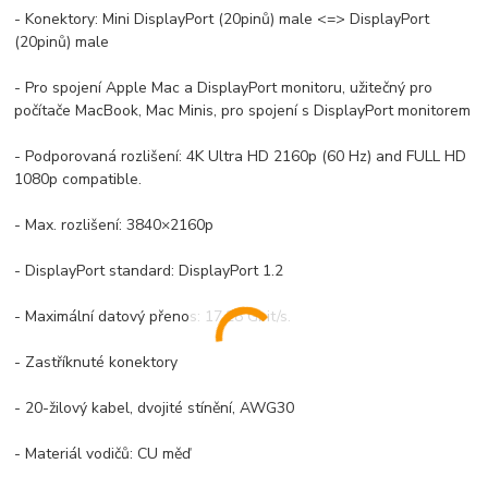
- Konektory: Mini DisplayPort (20pinů) male <=> DisplayPort
(20pinů) male
- Pro spojení Apple Mac a DisplayPort monitoru, užitečný pro
počítače MacBook, Mac Minis, pro spojení s DisplayPort monitorem
- Podporovaná rozlišení: 4K Ultra HD 2160p (60 Hz) and FULL HD
1080p compatible.
- Max. rozlišení: 3840×2160p
- DisplayPort standard: DisplayPort 1.2
- Maximální datový přenos: 17.28 Gbit/s.
- Zastříknuté konektory
- 20-žilový kabel, dvojité stínění, AWG30
- Materiál vodičů: CU měď