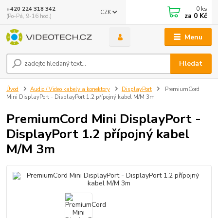
0
ks
+420 224 318 342
CZK
za
0 Kč
(Po-Pá, 9-16 hod.)
Menu
Hledat
Úvod
Audio / Video kabely a konektory
DisplayPort
PremiumCord
Mini DisplayPort - DisplayPort 1.2 přípojný kabel M/M 3m
PremiumCord Mini DisplayPort -
DisplayPort 1.2 přípojný kabel
M/M 3m