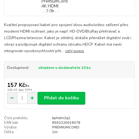
Kvalitní propojovací kabel pro spojení dvou audio/video zařízení přes
moderní HDMI rozhraní, jako je např. HD-DVD/BluRay přehrávač a
LCD/Plazma televizor. Kabel je stíněný, dokáže přenášet digitální zvuk i
obraz a podporuje digitání ochranu obsahu HDCP. Kabel má navíc
integrován vysokorychlostní pře...
celý popis
Dostupnost
skladem u dodavatele 10 ks
157 Kč
/
ks
130 Kč
bez DPH
Přidat do košíku
Číslo produktu:
kphdm2q1
EAN kód:
8592220018078
Výrobce:
PREMIUMCORD
Délka:
1m