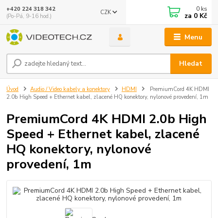
0
ks
+420 224 318 342
CZK
za
0 Kč
(Po-Pá, 9-16 hod.)
Menu
Hledat
Úvod
Audio / Video kabely a konektory
HDMI
PremiumCord 4K HDMI
2.0b High Speed + Ethernet kabel, zlacené HQ konektory, nylonové provedení, 1m
PremiumCord 4K HDMI 2.0b High
Speed + Ethernet kabel, zlacené
HQ konektory, nylonové
provedení, 1m