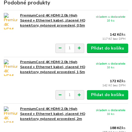
Podobné produkty
PremiumCord 4K HDMI 2.0b High
skladem u dodavatele
Speed + Ethernet kabel, zlacené HQ
10 ks
konektory, nylonové provedení, 0,5m
142 Kč
/
ks
117 Kč
bez DPH
Přidat do košíku
PremiumCord 4K HDMI 2.0b High
skladem u dodavatele
Speed + Ethernet kabel, zlacené HQ
10 ks
konektory, nylonové provedení, 1,5m
172 Kč
/
ks
142 Kč
bez DPH
Přidat do košíku
PremiumCord 4K HDMI 2.0b High
skladem u dodavatele
Speed + Ethernet kabel, zlacené HQ
10 ks
konektory, nylonové provedení, 2m
188 Kč
/
ks