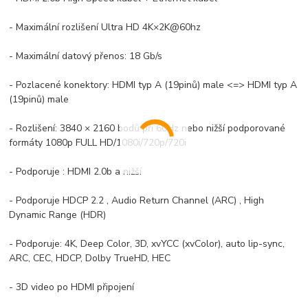
- Maximální rozlišení Ultra HD 4K×2K@60hz
- Maximální datový přenos: 18 Gb/s
- Pozlacené konektory: HDMI typ A (19pinů) male <=> HDMI typ A
(19pinů) male
- Rozlišení: 3840 × 2160 bodů při 60Hz nebo nižší podporované
formáty 1080p FULL HD/1080i/720p/720i
- Podporuje : HDMI 2.0b a nižší
- Podporuje HDCP 2.2 , Audio Return Channel (ARC) , High
Dynamic Range (HDR)
- Podporuje: 4K, Deep Color, 3D, xvYCC (xvColor), auto lip-sync,
ARC, CEC, HDCP, Dolby TrueHD, HEC
- 3D video po HDMI připojení