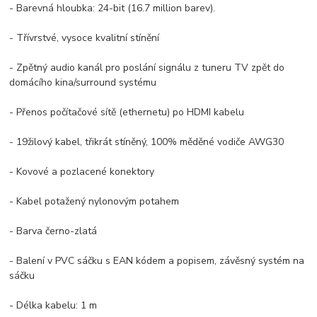
- Barevná hloubka: 24-bit (16.7 million barev).
- Třívrstvé, vysoce kvalitní stínění
- Zpětný audio kanál pro poslání signálu z tuneru TV zpět do
domácího kina/surround systému
- Přenos počítačové sítě (ethernetu) po HDMI kabelu
- 19žilový kabel, třikrát stíněný, 100% měděné vodiče AWG30
- Kovové a pozlacené konektory
- Kabel potažený nylonovým potahem
- Barva černo-zlatá
- Balení v PVC sáčku s EAN kódem a popisem, závěsný systém na
sáčku
- Délka kabelu: 1 m