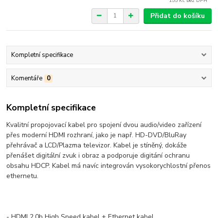
155 Kč
bez DPH
Přidat do košíku
Kompletní specifikace
Komentáře
0
Kompletní specifikace
Kvalitní propojovací kabel pro spojení dvou audio/video zařízení
přes moderní HDMI rozhraní, jako je např. HD-DVD/BluRay
přehrávač a LCD/Plazma televizor. Kabel je stíněný, dokáže
přenášet digitální zvuk i obraz a podporuje digitání ochranu
obsahu HDCP. Kabel má navíc integrován vysokorychlostní přenos
ethernetu.
- HDMI 2.0b High Speed kabel + Ethernet kabel