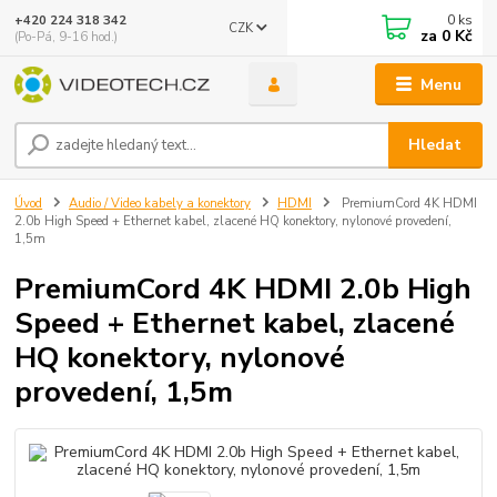
0
ks
+420 224 318 342
CZK
za
0 Kč
(Po-Pá, 9-16 hod.)
Menu
Hledat
Úvod
Audio / Video kabely a konektory
HDMI
PremiumCord 4K HDMI
2.0b High Speed + Ethernet kabel, zlacené HQ konektory, nylonové provedení,
1,5m
PremiumCord 4K HDMI 2.0b High
Speed + Ethernet kabel, zlacené
HQ konektory, nylonové
provedení, 1,5m