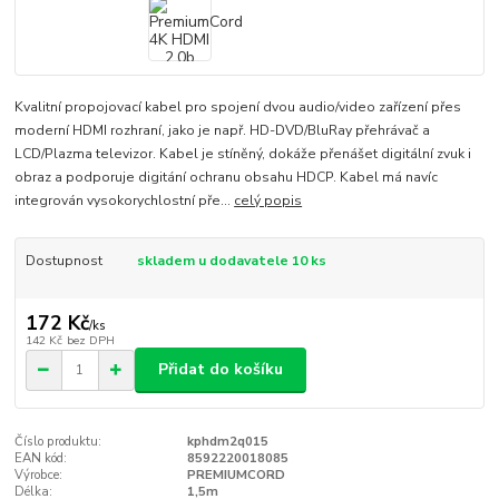
Kvalitní propojovací kabel pro spojení dvou audio/video zařízení přes
moderní HDMI rozhraní, jako je např. HD-DVD/BluRay přehrávač a
LCD/Plazma televizor. Kabel je stíněný, dokáže přenášet digitální zvuk i
obraz a podporuje digitání ochranu obsahu HDCP. Kabel má navíc
integrován vysokorychlostní pře...
celý popis
Dostupnost
skladem u dodavatele 10 ks
172 Kč
/
ks
142 Kč
bez DPH
Přidat do košíku
Číslo produktu:
kphdm2q015
EAN kód:
8592220018085
Výrobce:
PREMIUMCORD
Délka:
1,5m