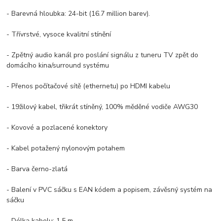
- Barevná hloubka: 24-bit (16.7 million barev).
- Třívrstvé, vysoce kvalitní stínění
- Zpětný audio kanál pro poslání signálu z tuneru TV zpět do
domácího kina/surround systému
- Přenos počítačové sítě (ethernetu) po HDMI kabelu
- 19žilový kabel, třikrát stíněný, 100% měděné vodiče AWG30
- Kovové a pozlacené konektory
- Kabel potažený nylonovým potahem
- Barva černo-zlatá
- Balení v PVC sáčku s EAN kódem a popisem, závěsný systém na
sáčku
- Délka kabelu: 1,5 m