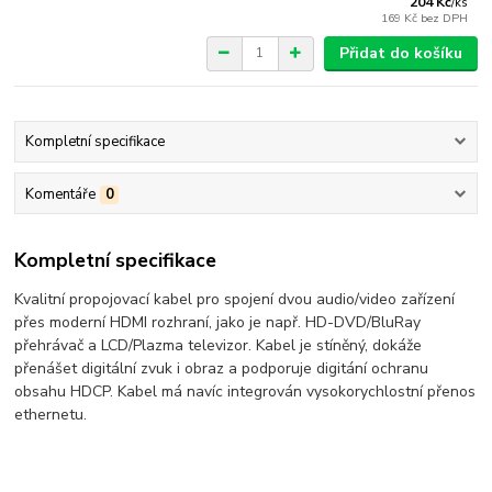
204 Kč
/
ks
169 Kč
bez DPH
Přidat do košíku
Kompletní specifikace
Komentáře
0
Kompletní specifikace
Kvalitní propojovací kabel pro spojení dvou audio/video zařízení
přes moderní HDMI rozhraní, jako je např. HD-DVD/BluRay
přehrávač a LCD/Plazma televizor. Kabel je stíněný, dokáže
přenášet digitální zvuk i obraz a podporuje digitání ochranu
obsahu HDCP. Kabel má navíc integrován vysokorychlostní přenos
ethernetu.