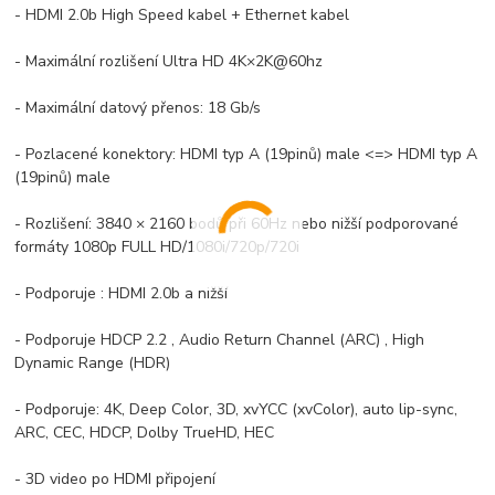
- HDMI 2.0b High Speed kabel + Ethernet kabel
- Maximální rozlišení Ultra HD 4K×2K@60hz
- Maximální datový přenos: 18 Gb/s
- Pozlacené konektory: HDMI typ A (19pinů) male <=> HDMI typ A
(19pinů) male
- Rozlišení: 3840 × 2160 bodů při 60Hz nebo nižší podporované
formáty 1080p FULL HD/1080i/720p/720i
- Podporuje : HDMI 2.0b a nižší
- Podporuje HDCP 2.2 , Audio Return Channel (ARC) , High
Dynamic Range (HDR)
- Podporuje: 4K, Deep Color, 3D, xvYCC (xvColor), auto lip-sync,
ARC, CEC, HDCP, Dolby TrueHD, HEC
- 3D video po HDMI připojení