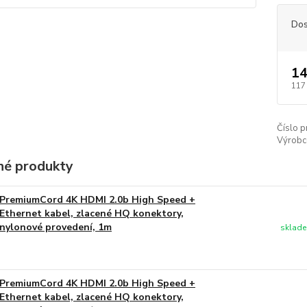
Dos
14
117
Číslo p
Výrobc
é produkty
PremiumCord 4K HDMI 2.0b High Speed +
Ethernet kabel, zlacené HQ konektory,
nylonové provedení, 1m
sklade
PremiumCord 4K HDMI 2.0b High Speed +
Ethernet kabel, zlacené HQ konektory,