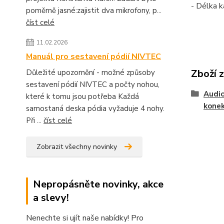
- Délka k
poměrně jasné:zajistit dva mikrofony, p...
číst celé
11.02.2026
Manuál pro sestavení pódií NIVTEC
Zboží 
Důležité upozornění - možné způsoby
sestavení pódií NIVTEC a počty nohou,
Audio
které k tomu jsou potřeba Každá
kone
samostaná deska pódia vyžaduje 4 nohy.
Při ...
číst celé
Zobrazit všechny novinky
Nepropásněte novinky, akce
a slevy!
Nenechte si ujít naše nabídky! Pro