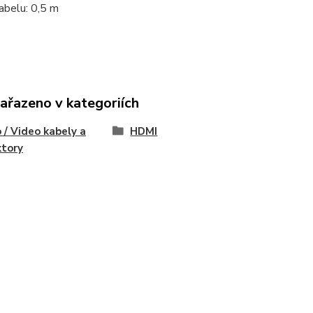
abelu: 0,5 m
zařazeno v kategoriích
 / Video kabely a
HDMI
ktory