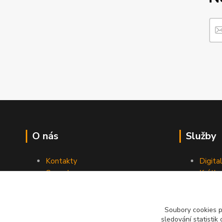
O nás
Služby
Kontakty
Digita
Ceny dopravy
Krátk
Obchodní podmínky
Reklamace
Soubory cookies 
sledování statisti