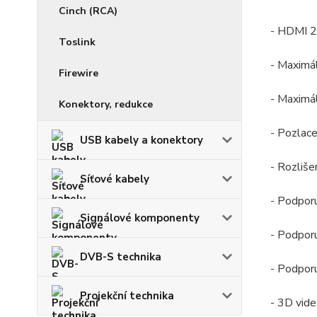
Cinch (RCA)
- HDMI 2
Toslink
- Maximá
Firewire
- Maximál
Konektory, redukce
- Pozlac
USB kabely a konektory
- Rozliš
Síťové kabely
- Podporu
Signálové komponenty
- Podpor
DVB-S technika
- Podporu
Projekční technika
- 3D vide