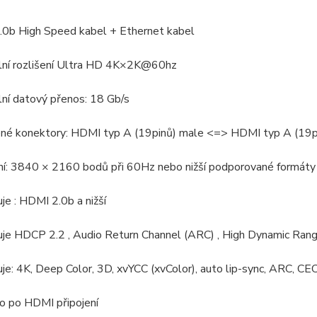
.0b High Speed kabel + Ethernet kabel
lní rozlišení Ultra HD 4K×2K@60hz
ní datový přenos: 18 Gb/s
ené konektory: HDMI typ A (19pinů) male <=> HDMI typ A (19p
ení: 3840 × 2160 bodů při 60Hz nebo nižší podporované form
je : HDMI 2.0b a nižší
uje HDCP 2.2 , Audio Return Channel (ARC) , High Dynamic Ran
je: 4K, Deep Color, 3D, xvYCC (xvColor), auto lip-sync, ARC, 
o po HDMI připojení