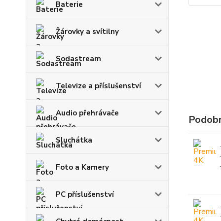
Baterie
Žárovky a svítilny
Sodastream
Televize a příslušenství
Audio přehrávače
Podobn
Sluchátka
Foto a Kamery
PC příslušenství