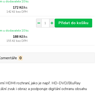
m u dodavatele 10 ks
172 Kč
/
ks
142 Kč
bez DPH
Přidat do košíku
m u dodavatele 10 ks
188 Kč
/
ks
155 Kč
bez DPH
Komentáře
0
derní HDMI rozhraní, jako je např. HD-DVD/BluRay
ální zvuk i obraz a podporuje digitání ochranu obsahu