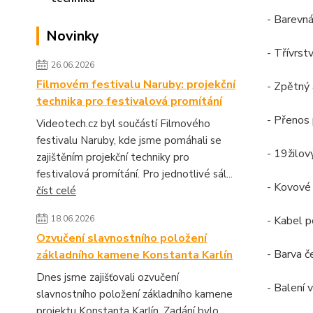
- Barevná
Novinky
- Třívrstv
26.06.2026
Filmovém festivalu Naruby: projekční
- Zpětný 
technika pro festivalová promítání
- Přenos
Videotech.cz byl součástí Filmového
festivalu Naruby, kde jsme pomáhali se
- 19žilo
zajištěním projekční techniky pro
festivalová promítání. Pro jednotlivé sál...
- Kovové
číst celé
18.06.2026
- Kabel 
Ozvučení slavnostního položení
- Barva č
základního kamene Konstanta Karlín
Dnes jsme zajišťovali ozvučení
- Balení
slavnostního položení základního kamene
projektu Konstanta Karlín. Zadání bylo