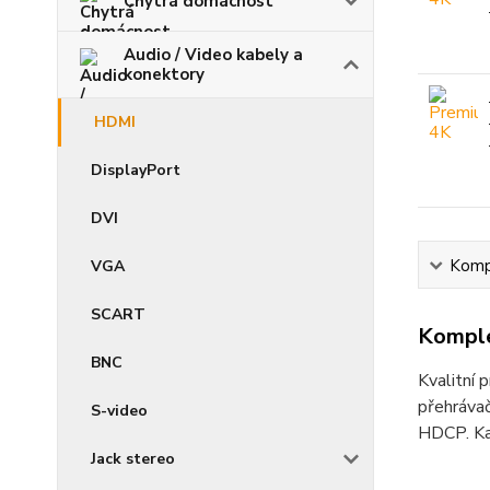
Chytrá domácnost
Audio / Video kabely a
konektory
HDMI
DisplayPort
DVI
Kompl
VGA
SCART
Komple
BNC
Kvalitní 
přehrávač
S-video
HDCP. Ka
Jack stereo