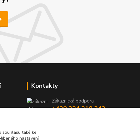
í
Kontakty
Zákaznická podpora
+420 224 318 342
y
niky
(Po-Pá, 9-16 hod.)
iky
info@videotech.cz
 souhlasu také ke
blíbeného nastavení