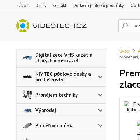
Úvod
O nás
Kontakt
Dodací a platební podmínky
Obch
Úvod
A
Digitalizace VHS kazet a
provedení,
starých videokazet
Prem
NIVTEC pódiové desky a
příslušenství
zlac
Pronájem techniky
Výprodej
Paměťová média