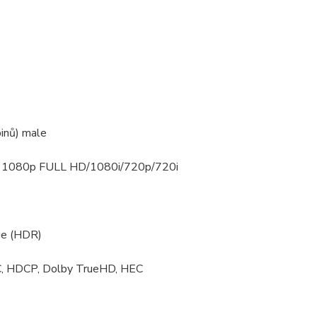
inů) male
áty 1080p FULL HD/1080i/720p/720i
ge (HDR)
CEC, HDCP, Dolby TrueHD, HEC