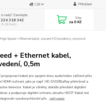
Přihlášení
CZK
 si rady? Zavolejte.
0
ks
 224 318 342
za
0 Kč
, 9-16 hod.)
gh Speed + Ethernet kabel, zlacené HQ konektory, nylonové
ed + Ethernet kabel,
vedení, 0,5m
í propojovací kabel pro spojení dvou audio/video zařízení přes
í HDMI rozhraní, jako je např. HD-DVD/BluRay přehrávač a
zma televizor. Kabel je stíněný, dokáže přenášet digitální
 obraz a podporuje digitání ochranu obsahu HDCP. Kabel má
integrován vysokorychlostní pře...
celý popis