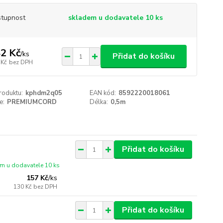
tupnost
skladem u dodavatele 10 ks
2 Kč
/
ks
Přidat do košíku
 Kč
bez DPH
roduktu:
kphdm2q05
EAN kód:
8592220018061
e:
PREMIUMCORD
Délka:
0,5m
Přidat do košíku
m u dodavatele 10 ks
157 Kč
/
ks
130 Kč
bez DPH
Přidat do košíku