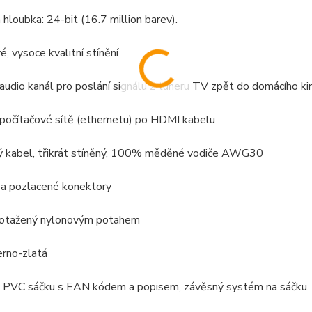
 hloubka: 24-bit (16.7 million barev).
é, vysoce kvalitní stínění
audio kanál pro poslání signálu z tuneru TV zpět do domácího k
 počítačové sítě (ethernetu) po HDMI kabelu
vý kabel, třikrát stíněný, 100% měděné vodiče AWG30
 a pozlacené konektory
potažený nylonovým potahem
erno-zlatá
 v PVC sáčku s EAN kódem a popisem, závěsný systém na sáčku