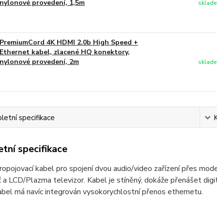
nylonové provedení, 1,5m
sklade
PremiumCord 4K HDMI 2.0b High Speed +
Ethernet kabel, zlacené HQ konektory,
nylonové provedení, 2m
sklade
etní specifikace
tní specifikace
propojovací kabel pro spojení dvou audio/video zařízení přes mo
 a LCD/Plazma televizor. Kabel je stíněný, dokáže přenášet digit
bel má navíc integrován vysokorychlostní přenos ethernetu.