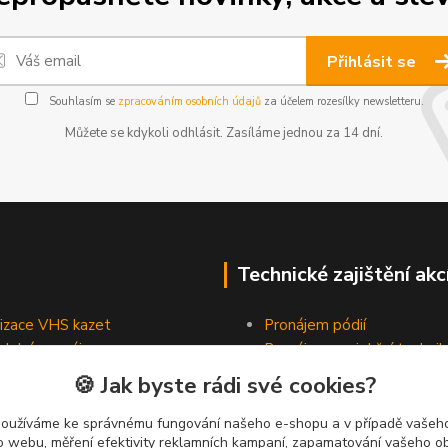
Přihlásit se
Souhlasím se
zpracováním osobních údajů
za účelem rozesílky newsletteru.
Můžete se kdykoli odhlásit. Zasíláme jednou za 14 dní.
Technické zajištění akc
lizace VHS kazet
Pronájem pódií
odobé pronájmy
Pronájem projekční technik
Pronájem osvětlovací tech
🍪 Jak byste rádi své cookies?
Pronájem ozvučovací techn
používáme ke správnému fungování našeho e-shopu a v případě vašeho
k o webu, měření efektivity reklamních kampaní, zapamatování vašeho o