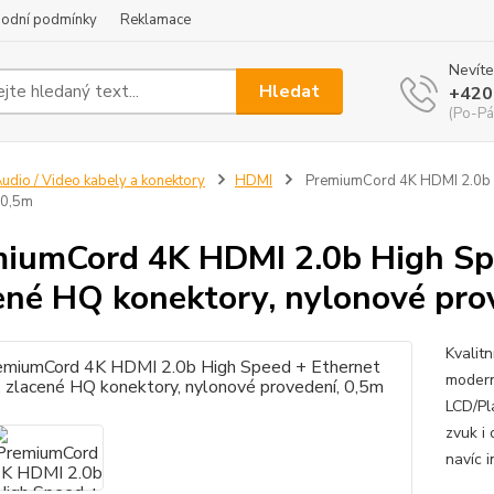
odní podmínky
Reklamace
Nevíte
Hledat
+420
(Po-Pá
udio / Video kabely a konektory
HDMI
PremiumCord 4K HDMI 2.0b Hi
 0,5m
iumCord 4K HDMI 2.0b High Spe
ené HQ konektory, nylonové pro
Kvalitn
modern
LCD/Pla
zvuk i
navíc 