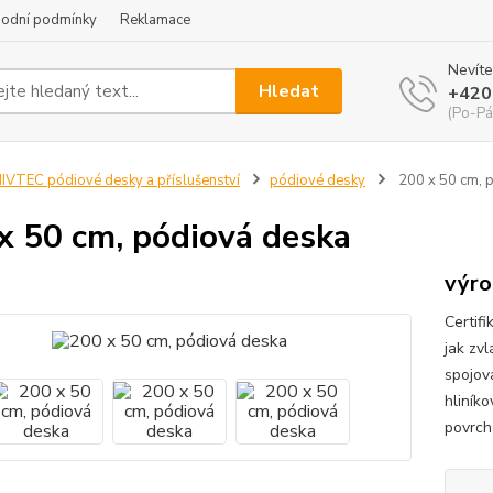
odní podmínky
Reklamace
Nevíte
Hledat
+420
(Po-Pá
IVTEC pódiové desky a příslušenství
pódiové desky
200 x 50 cm, 
x 50 cm, pódiová deska
výro
Certif
jak zv
spojov
hliník
povrch