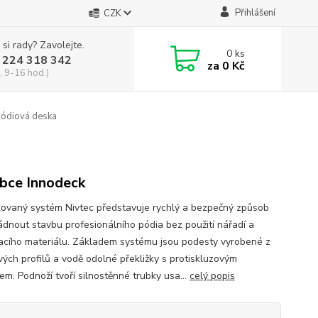
Přihlášení
CZK
 si rady? Zavolejte.
0
ks
 224 318 342
za
0 Kč
, 9-16 hod.)
pódiová deska
bce Innodeck
ikovaný systém Nivtec představuje rychlý a bezpečný způsob
ládnout stavbu profesionálního pódia bez použití nářadí a
acího materiálu. Základem systému jsou podesty vyrobené z
ových profilů a vodě odolné překližky s protiskluzovým
em. Podnoží tvoří silnostěnné trubky usa...
celý popis