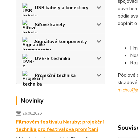
spojovací
USB kabely a konektory
povrchem
pódia sys
doplnit o
Síťové kabely
Signálové komponenty
Hmo
Nos
DVB-S technika
Roz
Pódiové d
Projekční technika
skladové 
michal@jo
Novinky
26.06.2026
Filmovém festivalu Naruby: projekční
Souvise
technika pro festivalová promítání