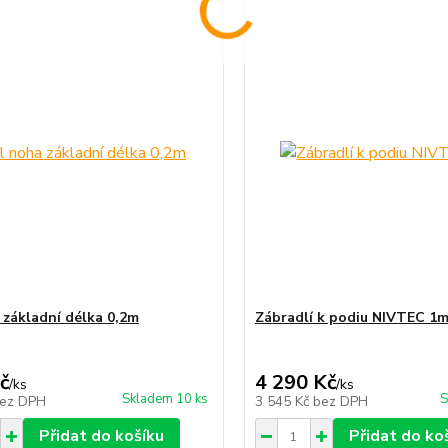
 základní délka 0,2m
Zábradlí k podiu NIVTEC 1
č
4 290 Kč
/
ks
/
ks
Skladem 10 ks
S
ez DPH
3 545 Kč
bez DPH
Přidat do košíku
Přidat do ko