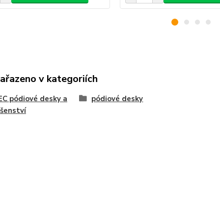
zařazeno v kategoriích
C pódiové desky a
pódiové desky
ušenství