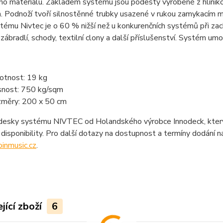
ho materiálu. Základem systému jsou podesty vyrobené z hliníko
. Podnoží tvoří silnostěnné trubky usazené v rukou zamykacím 
tému Nivtec je o 60 % nižší než u konkurenčních systémů při z
 zábradlí, schody, textilní clony a další příslušenství. Systém um
tnost: 19 kg
nost: 750 kg/sqm
měry: 200 x 50 cm
esky systému NIVTEC od Holandského výrobce Innodeck, který je
disponibility. Pro další dotazy na dostupnost a termíny dodání 
inmusic.cz
.
jící zboží
6