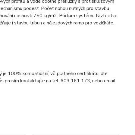
vých profilů a vodě odolné překližky s protiskluzovým
mechanismu podest. Počet nohou nutných pro stavbu
achování nosnosti 750 kg/m2. Pódium systému Nivtec lze
ožňuje i stavbu tribun a nájezdových ramp pro vozíčkáře.
 100% kompatibilní, vč. platného certifikátu, dle
nás prosím kontaktujte na tel. 603 161 173, nebo email