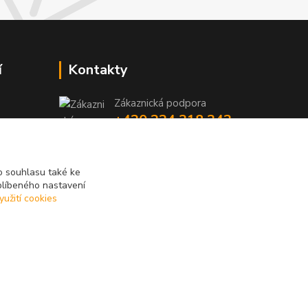
í
Kontakty
Zákaznická podpora
+420 224 318 342
y
niky
(Po-Pá, 9-16 hod.)
iky
info@videotech.cz
 souhlasu také ke
blíbeného nastavení
yužití cookies
Vytvořeno na
Eshop-rychle.cz