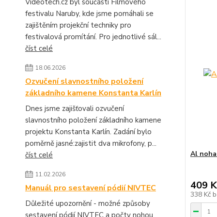
Videotech.cz byl součástí Filmového
festivalu Naruby, kde jsme pomáhali se
zajištěním projekční techniky pro
festivalová promítání. Pro jednotlivé sál...
číst celé
18.06.2026
Ozvučení slavnostního položení
základního kamene Konstanta Karlín
Dnes jsme zajišťovali ozvučení
slavnostního položení základního kamene
projektu Konstanta Karlín. Zadání bylo
poměrně jasné:zajistit dva mikrofony, p...
Al noha
číst celé
11.02.2026
409 K
Manuál pro sestavení pódií NIVTEC
338 Kč
b
Důležité upozornění - možné způsoby
sestavení pódií NIVTEC a počty nohou,