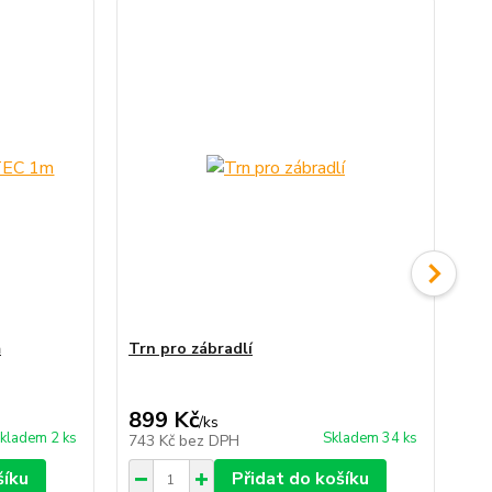
m
Trn pro zábradlí
NI
899 Kč
2
/
ks
kladem 2 ks
Skladem 34 ks
743 Kč
bez DPH
23
šíku
Přidat do košíku