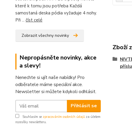
které k tomu jsou potřeba Každá
samostaná deska pódia vyžaduje 4 nohy.
Při ...
číst celé
Zobrazit všechny novinky
Zboží 
Nepropásněte novinky, akce
NIVTE
a slevy!
přísl
Nenechte si ujít naše nabídky! Pro
odběratele máme speciální akce.
Newsletter si můžete kdykoli odhlásit.
Přihlásit se
Souhlasím se
zpracováním osobních údajů
za účelem
rozesílky newsletteru.