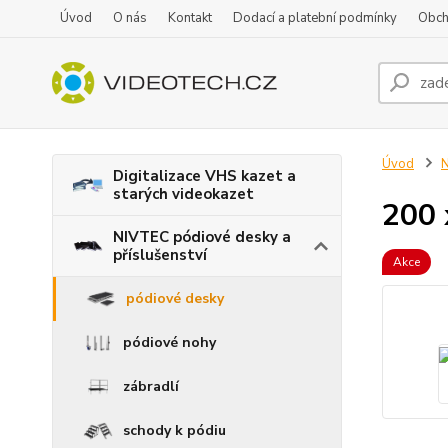
Úvod
O nás
Kontakt
Dodací a platební podmínky
Obch
Úvod
N
Digitalizace VHS kazet a
starých videokazet
200 
NIVTEC pódiové desky a
příslušenství
Akce
pódiové desky
pódiové nohy
zábradlí
schody k pódiu