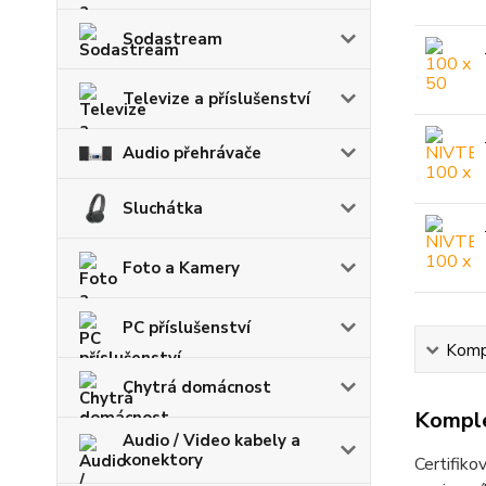
Sodastream
Televize a příslušenství
Audio přehrávače
Sluchátka
Foto a Kamery
PC příslušenství
Kompl
Chytrá domácnost
Komple
Audio / Video kabely a
konektory
Certifiko