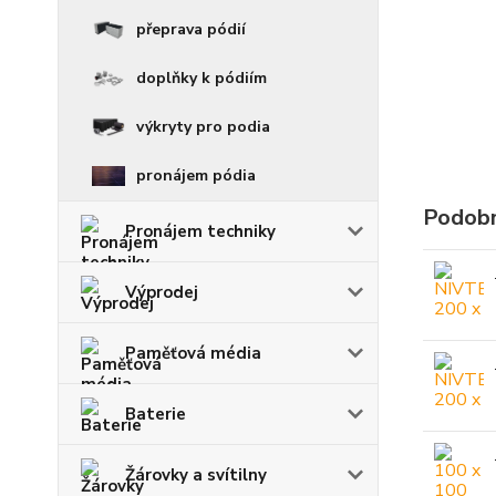
přeprava pódií
doplňky k pódiím
výkryty pro podia
pronájem pódia
Podobn
Pronájem techniky
Výprodej
Paměťová média
Baterie
Žárovky a svítilny