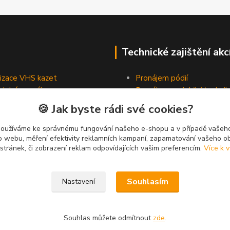
Technické zajištění akc
lizace VHS kazet
Pronájem pódií
odobé pronájmy
Pronájem projekční technik
Pronájem osvětlovací tech
🍪 Jak byste rádi své cookies?
Pronájem ozvučovací techn
používáme ke správnému fungování našeho e-shopu a v případě vašeho
k o webu, měření efektivity reklamních kampaní, zapamatování vašeho o
 stránek, či zobrazení reklam odpovídajících vašim preferencím.
Více k v
Souhlasím
Nastavení
Souhlas můžete odmítnout
zde
.