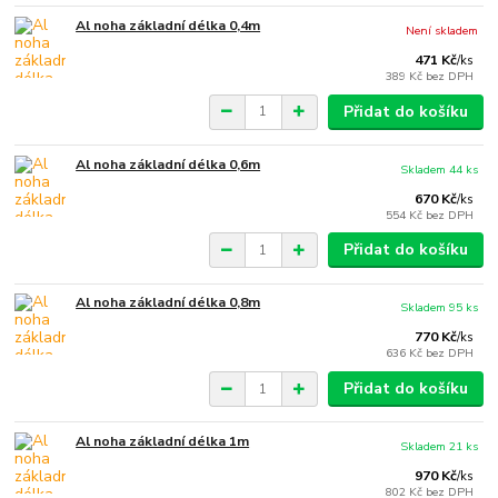
Al noha základní délka 0,4m
Není skladem
471 Kč
/
ks
389 Kč
bez DPH
Přidat do košíku
Al noha základní délka 0,6m
Skladem 44 ks
670 Kč
/
ks
554 Kč
bez DPH
Přidat do košíku
Al noha základní délka 0,8m
Skladem 95 ks
770 Kč
/
ks
636 Kč
bez DPH
Přidat do košíku
Al noha základní délka 1m
Skladem 21 ks
970 Kč
/
ks
802 Kč
bez DPH