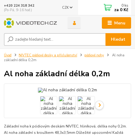
0
ks
+420 224 318 342
CZK
za
0 Kč
(Po-Pá, 9-16 hod.)
Menu
Hledat
Úvod
NIVTEC pódiové desky a příslušenství
pódiové nohy
Al noha
základní délka 0,2m
Al noha základní délka 0,2m
Základní noha k pódiovým deskám NIVTEC, hliníková, délka nohy 0,2m.
Al noha základní s kroužkem 48,3x3,5mm Důležité upozornění Každá