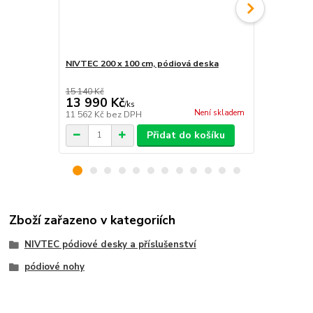
NIVTEC 200 x 100 cm, pódiová deska
NIVTEC Layh
15 140 Kč
13 990 Kč
289 Kč
/
ks
/
ks
Není skladem
11 562 Kč
bez DPH
239 Kč
bez 
Přidat do košíku
Zboží zařazeno v kategoriích
NIVTEC pódiové desky a příslušenství
pódiové nohy