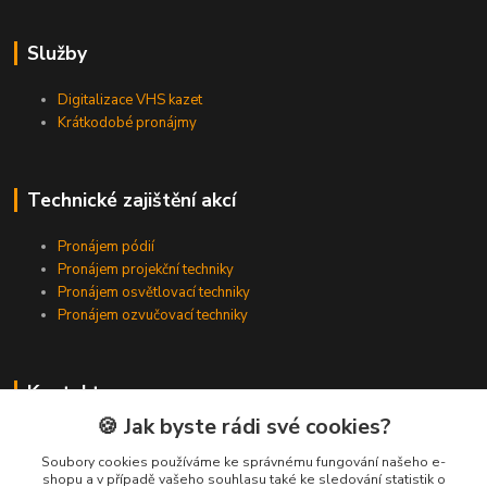
Služby
Digitalizace VHS kazet
Krátkodobé pronájmy
Technické zajištění akcí
Pronájem pódií
Pronájem projekční techniky
Pronájem osvětlovací techniky
Pronájem ozvučovací techniky
Kontakty
🍪 Jak byste rádi své cookies?
Zákaznická podpora
+420 224 318 342
Soubory cookies používáme ke správnému fungování našeho e-
shopu a v případě vašeho souhlasu také ke sledování statistik o
(Po-Pá, 9-16 hod.)