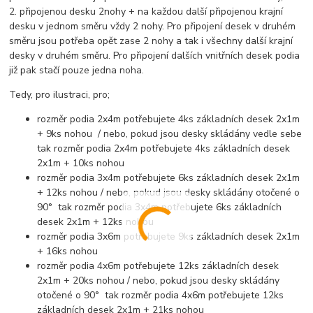
2. připojenou desku 2nohy + na každou další připojenou krajní
desku v jednom směru vždy 2 nohy. Pro připojení desek v druhém
směru jsou potřeba opět zase 2 nohy a tak i všechny další krajní
desky v druhém směru. Pro připojení dalších vnitřních desek podia
již pak stačí pouze jedna noha.
Tedy, pro ilustraci, pro;
rozměr podia 2x4m potřebujete 4ks základních desek 2x1m
+ 9ks nohou / nebo, pokud jsou desky skládány vedle sebe
tak rozměr podia 2x4m potřebujete 4ks základních desek
2x1m + 10ks nohou
rozměr podia 3x4m potřebujete 6ks základních desek 2x1m
+ 12ks nohou / nebo, pokud jsou desky skládány otočené o
90° tak rozměr podia 3x4m potřebujete 6ks základních
desek 2x1m + 12ks nohou
rozměr podia 3x6m potřebujete 9ks základních desek 2x1m
+ 16ks nohou
rozměr podia 4x6m potřebujete 12ks základních desek
2x1m + 20ks nohou / nebo, pokud jsou desky skládány
otočené o 90° tak rozměr podia 4x6m potřebujete 12ks
základních desek 2x1m + 21ks nohou