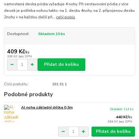
samostaná deska pódia vyžaduje 4 nohy. Při sestavování pódia z více
desek je potřeba nohou takto: na 1. desku 4nohy, na 2. připojenou desku
2nohy + na každou další při...
celý popis
Dostupnost
Skladem 10 ks
409 Kč
/
ks
338 Kč
bez DPH
Přidat do košíku
Číslo produktu:
201 01 1
Podobné produkty
Al noha základní délka 0,3m
Skladem 114 ks
440 Kč
/
ks
364 Kč
bez DPH
Přidat do košíku