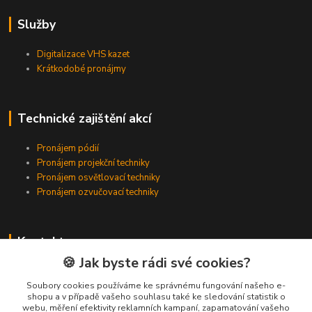
Služby
Digitalizace VHS kazet
Krátkodobé pronájmy
Technické zajištění akcí
Pronájem pódií
Pronájem projekční techniky
Pronájem osvětlovací techniky
Pronájem ozvučovací techniky
Kontakty
🍪 Jak byste rádi své cookies?
Zákaznická podpora
+420 224 318 342
Soubory cookies používáme ke správnému fungování našeho e-
shopu a v případě vašeho souhlasu také ke sledování statistik o
(Po-Pá, 9-16 hod.)
webu, měření efektivity reklamních kampaní, zapamatování vašeho