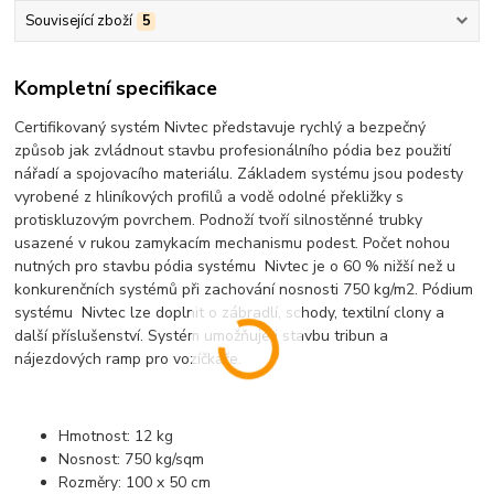
Související zboží
5
Kompletní specifikace
Certifikovaný systém Nivtec představuje rychlý a bezpečný
způsob jak zvládnout stavbu profesionálního pódia bez použití
nářadí a spojovacího materiálu. Základem systému jsou podesty
vyrobené z hliníkových profilů a vodě odolné překližky s
protiskluzovým povrchem. Podnoží tvoří silnostěnné trubky
usazené v rukou zamykacím mechanismu podest. Počet nohou
nutných pro stavbu pódia systému Nivtec je o 60 % nižší než u
konkurenčních systémů při zachování nosnosti 750 kg/m2. Pódium
systému Nivtec lze doplnit o zábradlí, schody, textilní clony a
další příslušenství. Systém umožňuje i stavbu tribun a
nájezdových ramp pro vozíčkáře.
Hmotnost: 12 kg
Nosnost: 750 kg/sqm
Rozměry: 100 x 50 cm