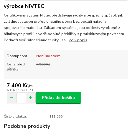
výrobce NIVTEC
Certifikovaný systém Nivtec představuje rychlý a bezpečný způsob jak
zvládnout stavbu profesionálního pódia bez použití nářadí a
spojovacího materiálu. Základem systému jsou podesty vyrobené z
hliníkových profilů a vodě odolné překližky s protiskluzovým povrchem.
Podnoží tvoří silnostěnné trubky usa...
celý popis
Dostupnost
Není skladem
Cena před
7 900 Kč
slevou
7 400 Kč
/
ks
6 116 Kč
bez DPH
Přidat do košíku
Číslo produktu:
111 060
Podobné produkty