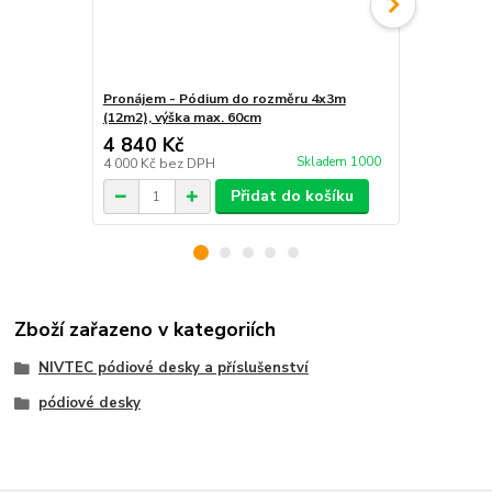
Pronájem - Pódium do rozměru 4x3m
Pronájem - 
(12m2), výška max. 60cm
(24m2), výš
4 840 Kč
8 470 Kč
Skladem 1000
4 000 Kč
bez DPH
7 000 Kč
bez
Přidat do košíku
Zboží zařazeno v kategoriích
NIVTEC pódiové desky a příslušenství
pódiové desky