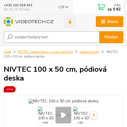
0
ks
+420 224 318 342
CZK
za
0 Kč
(Po-Pá, 9-16 hod.)
Menu
Hledat
Úvod
NIVTEC pódiové desky a příslušenství
pódiové desky
NIVTEC
100 x 50 cm, pódiová deska
NIVTEC 100 x 50 cm, pódiová
deska
Akce