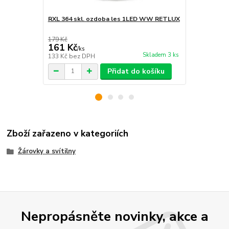
RXL 364 skl. ozdoba les 1LED WW RETLUX
RXL 410 Věn
179 Kč
423 Kč
161 Kč
381 Kč
/
ks
/
ks
Skladem 3 ks
133 Kč
bez DPH
315 Kč
bez 
Přidat do košíku
Zboží zařazeno v kategoriích
Žárovky a svítilny
Nepropásněte novinky, akce a