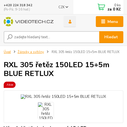
0
ks
+420 224 318 342
CZK
za
0 Kč
(Po-Pá, 9-16 hod.)
Menu
Hledat
Úvod
Žárovky a svítilny
RXL 305 řetěz 150LED 15+5m BLUE RETLUX
RXL 305 řetěz 150LED 15+5m
BLUE RETLUX
Akce