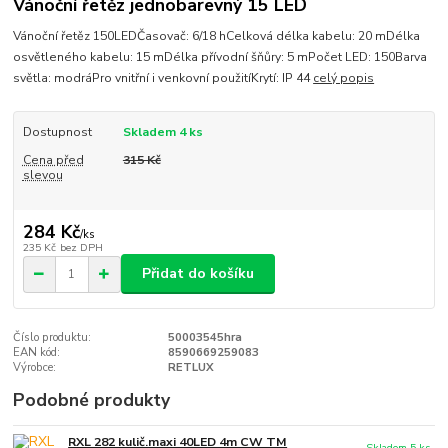
Vánoční řetěz jednobarevný 15 LED
Vánoční řetěz 150LEDČasovač: 6/18 hCelková délka kabelu: 20 mDélka
osvětleného kabelu: 15 mDélka přívodní šňůry: 5 mPočet LED: 150Barva
světla: modráPro vnitřní i venkovní použitíKrytí: IP 44
celý popis
Dostupnost
Skladem 4 ks
Cena před
315 Kč
slevou
284 Kč
/
ks
235 Kč
bez DPH
Přidat do košíku
Číslo produktu:
50003545hra
EAN kód:
8590669259083
Výrobce:
RETLUX
Podobné produkty
RXL 282 kulič.maxi 40LED 4m CW TM
Skladem 5 ks