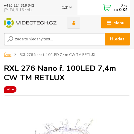
0
ks
+420 224 318 342
CZK
za
0 Kč
(Po-Pá, 9-16 hod.)
Menu
Hledat
Úvod
RXL 276 Nano ř. 100LED 7,4m CW TM RETLUX
RXL 276 Nano ř. 100LED 7,4m
CW TM RETLUX
Akce