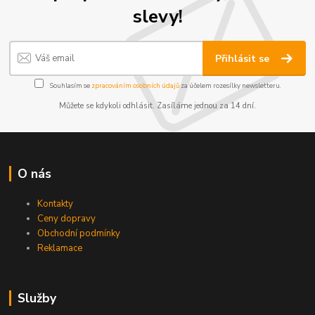
slevy!
Přihlásit se
Souhlasím se
zpracováním osobních údajů
za účelem rozesílky newsletteru.
Můžete se kdykoli odhlásit. Zasíláme jednou za 14 dní.
O nás
Kontakty
Ceny dopravy
Obchodní podmínky
Reklamace
Služby