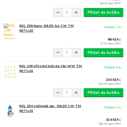
64 Kč
bez DPH
Přidat do košíku
RXL 258 Nano 30LED AA CW TM
Skladem 7 ks
RETLUX
86 Kč
/
ks
71 Kč
bez DPH
Přidat do košíku
RXL 249 přírodní hvězda 16x WW TM
Skladem 8 ks
RETLUX
233 Kč
/
ks
193 Kč
bez DPH
Přidat do košíku
RXL 254 sněhulák akr. 30LED CW TM
Skladem 3 ks
RETLUX
314 Kč
/
ks
260 Kč
bez DPH