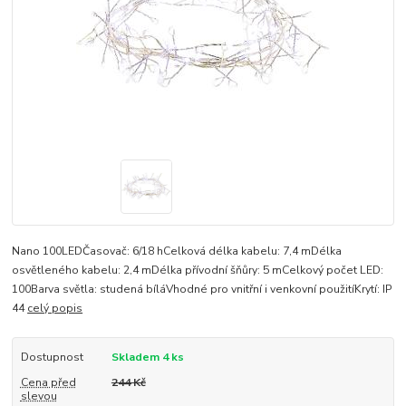
Nano 100LEDČasovač: 6/18 hCelková délka kabelu: 7,4 mDélka
osvětleného kabelu: 2,4 mDélka přívodní šňůry: 5 mCelkový počet LED:
100Barva světla: studená bíláVhodné pro vnitřní i venkovní použitíKrytí: IP
44
celý popis
Dostupnost
Skladem 4 ks
Cena před
244 Kč
slevou