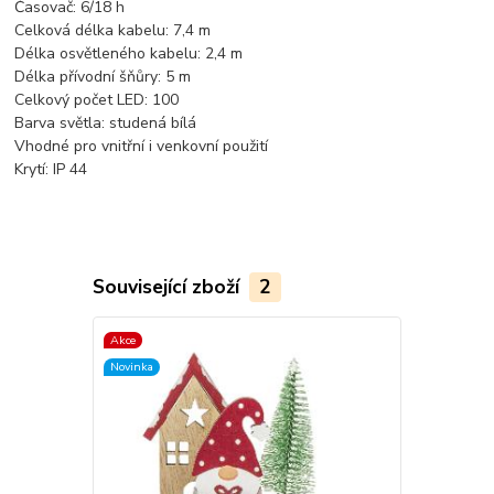
Časovač: 6/18 h
Celková délka kabelu: 7,4 m
Délka osvětleného kabelu: 2,4 m
Délka přívodní šňůry: 5 m
Celkový počet LED: 100
Barva světla: studená bílá
Vhodné pro vnitřní i venkovní použití
Krytí: IP 44
Související zboží
2
Akce
Akce
Novinka
Novinka