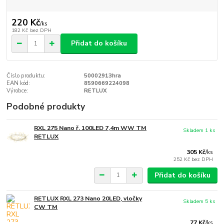
220 Kč
/
ks
182 Kč
bez DPH
Přidat do košíku
Číslo produktu:
50002913hra
EAN kód:
8590669224098
Výrobce:
RETLUX
Podobné produkty
RXL 275 Nano ř. 100LED 7,4m WW TM
Skladem 1 ks
RETLUX
305 Kč
/
ks
252 Kč
bez DPH
Přidat do košíku
RETLUX RXL 273 Nano 20LED, vločky
Skladem 5 ks
CW TM
77 Kč
/
ks