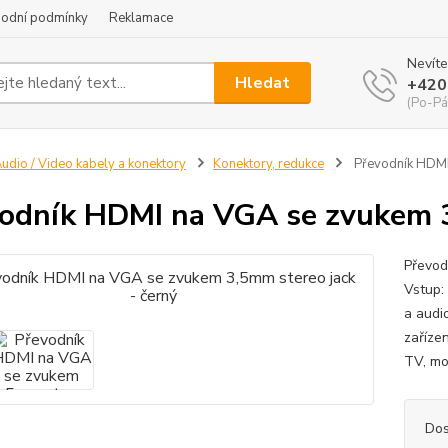
odní podmínky
Reklamace
Nevíte
Hledat
+420
(Po-Pá
udio / Video kabely a konektory
Konektory, redukce
Převodník HDMI 
odník HDMI na VGA se zvukem 3
Převod
Vstup:
a audi
zaříze
TV, mo
Dos