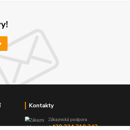
y!
í
Kontakty
Zákaznická podpora
+420 224 318 342
y