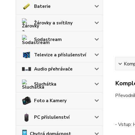
Baterie
Žárovky a svítilny
Sodastream
Televize a příslušenství
Kompl
Audio přehrávače
Komple
Sluchátka
Převodní
Foto a Kamery
PC příslušenství
- Vstup:
Chytrá domácnost