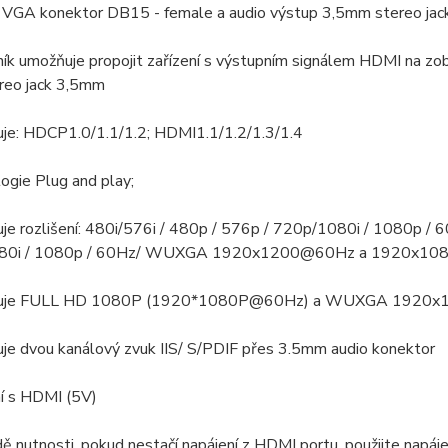
: VGA konektor DB15 - female a audio výstup 3,5mm stereo jac
ík umožňuje propojit zařízení s výstupním signálem HDMI na zo
ereo jack 3,5mm
uje: HDCP1.0/1.1/1.2; HDMI1.1/1.2/1.3/1.4
ogie Plug and play;
je rozlišení: 480i/576i / 480p / 576p / 720p/1080i / 1080p / 
80i / 1080p / 60Hz/ WUXGA 1920x1200@60Hz a 1920x1
ruje FULL HD 1080P (1920*1080P@60Hz) a WUXGA 1920x
uje dvou kanálový zvuk IIS/ S/PDIF přes 3.5mm audio konektor
ní s HDMI (5V)
dě nutnosti, pokud nestačí napájení z HDMI portu, použijte nap