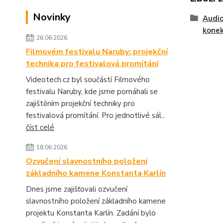
Novinky
Audio
kone
26.06.2026
Filmovém festivalu Naruby: projekční
technika pro festivalová promítání
Videotech.cz byl součástí Filmového
festivalu Naruby, kde jsme pomáhali se
zajištěním projekční techniky pro
festivalová promítání. Pro jednotlivé sál...
číst celé
18.06.2026
Ozvučení slavnostního položení
základního kamene Konstanta Karlín
Dnes jsme zajišťovali ozvučení
slavnostního položení základního kamene
projektu Konstanta Karlín. Zadání bylo