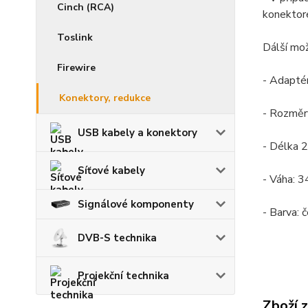
Cinch (RCA)
konektore
Toslink
Dálší mo
Firewire
- Adapté
Konektory, redukce
- Rozmě
USB kabely a konektory
- Délka 
Síťové kabely
- Váha: 3
Signálové komponenty
- Barva: 
DVB-S technika
Projekční technika
Zboží 