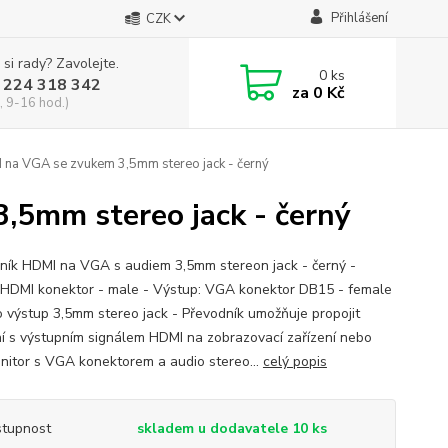
Přihlášení
CZK
 si rady? Zavolejte.
0
ks
 224 318 342
za
0 Kč
, 9-16 hod.)
na VGA se zvukem 3,5mm stereo jack - černý
,5mm stereo jack - černý
ník HDMI na VGA s audiem 3,5mm stereon jack - černý -
 HDMI konektor - male - Výstup: VGA konektor DB15 - female
o výstup 3,5mm stereo jack - Převodník umožňuje propojit
ní s výstupním signálem HDMI na zobrazovací zařízení nebo
nitor s VGA konektorem a audio stereo...
celý popis
tupnost
skladem u dodavatele 10 ks