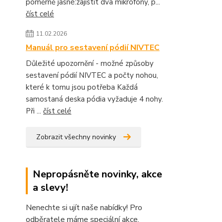
poměrně jasné:zajistit dva mikrofony, p...
číst celé
11.02.2026
Manuál pro sestavení pódií NIVTEC
Důležité upozornění - možné způsoby
sestavení pódií NIVTEC a počty nohou,
které k tomu jsou potřeba Každá
samostaná deska pódia vyžaduje 4 nohy.
Při ...
číst celé
Zobrazit všechny novinky
Nepropásněte novinky, akce
a slevy!
Nenechte si ujít naše nabídky! Pro
odběratele máme speciální akce.