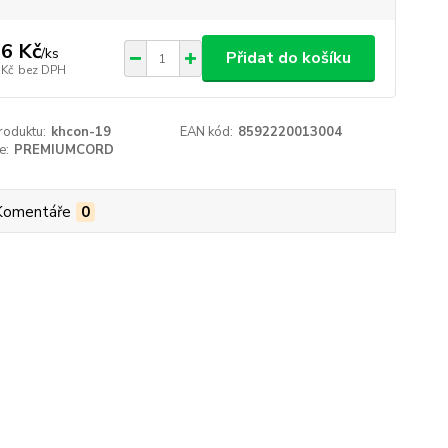
6 Kč
/
ks
Přidat do košíku
 Kč
bez DPH
roduktu:
khcon-19
EAN kód:
8592220013004
e:
PREMIUMCORD
Komentáře
0