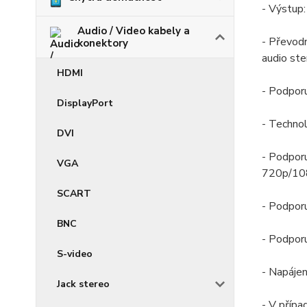
- Výstup
Audio / Video kabely a
- Převodn
konektory
audio st
HDMI
- Podpor
DisplayPort
- Technol
DVI
- Podporu
VGA
720p/10
SCART
- Podpo
BNC
- Podpor
S-video
- Napáje
Jack stereo
- V přípa