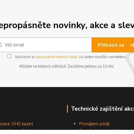
epropásněte novinky, akce a slev
Přihlásit se
Souhlasím se
zpracováním osobních údajů
za účelem rozesílky newsletteru.
Můžete se kdykoli odhlásit. Zasíláme jednou za 14 dní.
Technické zajištění akc
lizace VHS kazet
Pronájem pódií
odobé pronájmy
Pronájem projekční technik