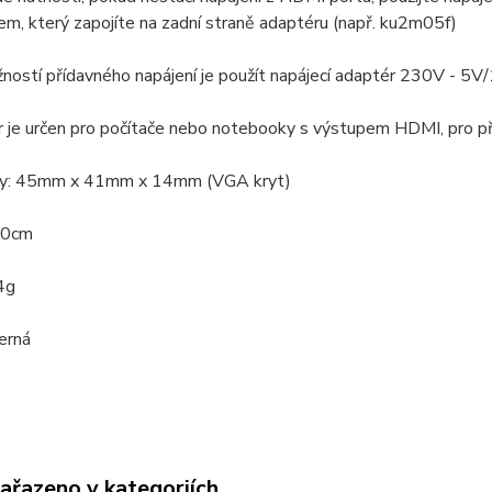
m, který zapojíte na zadní straně adaptéru (např. ku2m05f)
žností přídavného napájení je použít napájecí adaptér 230V - 
r je určen pro počítače nebo notebooky s výstupem HDMI, pro 
ry: 45mm x 41mm x 14mm (VGA kryt)
20cm
4g
černá
zařazeno v kategoriích