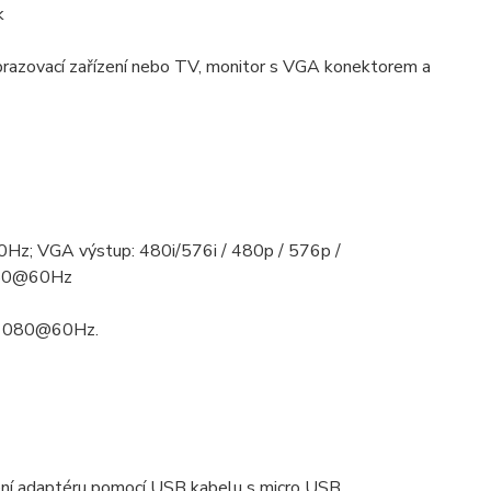
k
brazovací zařízení nebo TV, monitor s VGA konektorem a
60Hz; VGA výstup: 480i/576i / 480p / 576p /
080@60Hz
1080@60Hz.
ájení adaptéru pomocí USB kabelu s micro USB