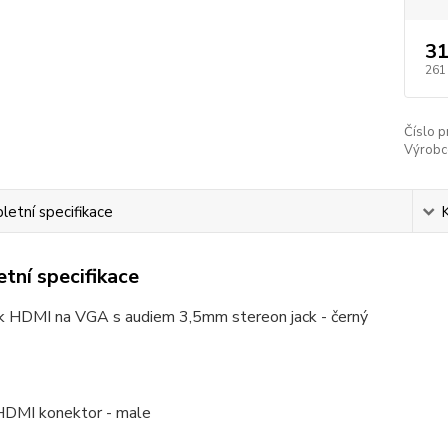
31
261
Číslo p
Výrobc
etní specifikace
tní specifikace
k HDMI na VGA s audiem 3,5mm stereon jack - černý
 HDMI konektor - male