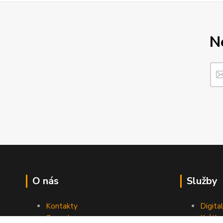
N
O nás
Služby
Kontakty
Digita
Ceny dopravy
Krátk