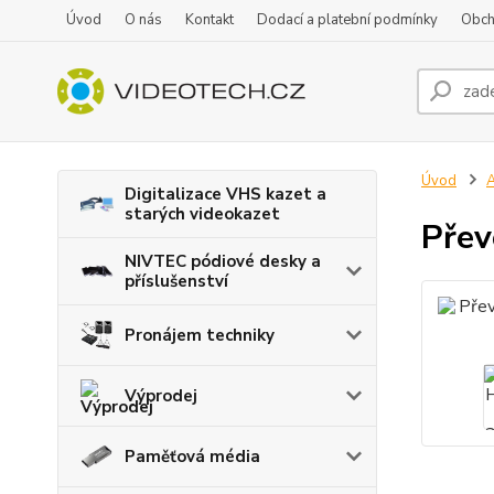
Úvod
O nás
Kontakt
Dodací a platební podmínky
Obch
Úvod
A
Digitalizace VHS kazet a
starých videokazet
Přev
NIVTEC pódiové desky a
příslušenství
Pronájem techniky
Výprodej
Paměťová média