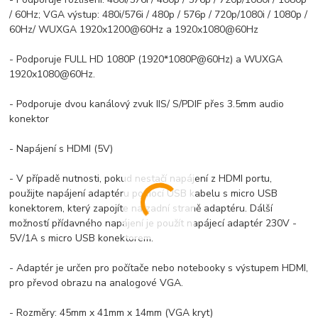
/ 60Hz; VGA výstup: 480i/576i / 480p / 576p / 720p/1080i / 1080p /
60Hz/ WUXGA 1920x1200@60Hz a 1920x1080@60Hz
- Podporuje FULL HD 1080P (1920*1080P@60Hz) a WUXGA
1920x1080@60Hz.
- Podporuje dvou kanálový zvuk IIS/ S/PDIF přes 3.5mm audio
konektor
- Napájení s HDMI (5V)
- V případě nutnosti, pokud nestačí napájení z HDMI portu,
použijte napájení adaptéru pomocí USB kabelu s micro USB
konektorem, který zapojíte na zadní straně adaptéru. Dálší
možností přídavného napájení je použít napájecí adaptér 230V -
5V/1A s micro USB konektorem.
- Adaptér je určen pro počítače nebo notebooky s výstupem HDMI,
pro převod obrazu na analogové VGA.
- Rozměry: 45mm x 41mm x 14mm (VGA kryt)