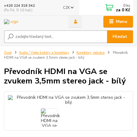
0
ks
+420 224 318 342
CZK
za
0 Kč
(Po-Pá, 9-16 hod.)
Menu
Hledat
Úvod
Audio / Video kabely a konektory
Konektory, redukce
Převodník
HDMI na VGA se zvukem 3,5mm stereo jack - bílý
Převodník HDMI na VGA se
zvukem 3,5mm stereo jack - bílý