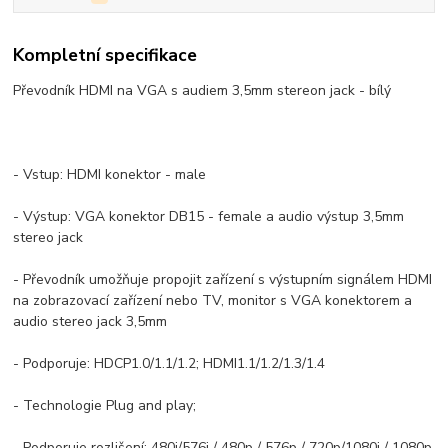
Kompletní specifikace
Převodník HDMI na VGA s audiem 3,5mm stereon jack - bílý
- Vstup: HDMI konektor - male
- Výstup: VGA konektor DB15 - female a audio výstup 3,5mm
stereo jack
- Převodník umožňuje propojit zařízení s výstupním signálem HDMI
na zobrazovací zařízení nebo TV, monitor s VGA konektorem a
audio stereo jack 3,5mm
- Podporuje: HDCP1.0/1.1/1.2; HDMI1.1/1.2/1.3/1.4
- Technologie Plug and play;
- Podporuje rozlišení: 480i/576i / 480p / 576p / 720p/1080i / 1080p