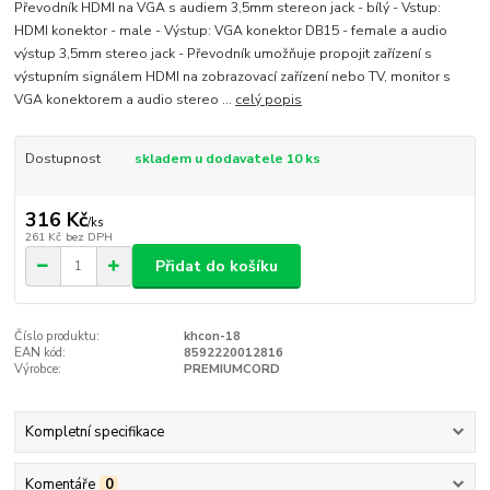
Převodník HDMI na VGA s audiem 3,5mm stereon jack - bílý - Vstup:
HDMI konektor - male - Výstup: VGA konektor DB15 - female a audio
výstup 3,5mm stereo jack - Převodník umožňuje propojit zařízení s
výstupním signálem HDMI na zobrazovací zařízení nebo TV, monitor s
VGA konektorem a audio stereo ...
celý popis
Dostupnost
skladem u dodavatele 10 ks
316 Kč
/
ks
261 Kč
bez DPH
Přidat do košíku
Číslo produktu:
khcon-18
EAN kód:
8592220012816
Výrobce:
PREMIUMCORD
Kompletní specifikace
Komentáře
0