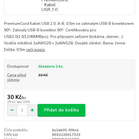
PremiumCord Kabel USB 2.0, A-B, 0,5m se zahnutým USB-B konektorem
90°- Zahnutý USB-B konektor 90°- Certifikováno pro
USB2.0(1.5/12/480MBps)- Pro připojení zařízení (tiskárna, skener...)-
Vodiče měděné 2xAWG28 + 2xAWG28- Dvojité stínění- Barva: černá-
Délka: 0,5m
celý popis
Dostupnost
Skladem 2 ks
Cena před
33 Kč
slevou
30 Kč
/
ks
25 Kč
bez DPH
Přidat do košíku
Číslo produktu:
ku2ab05-90hra
EAN kód:
8592220017323