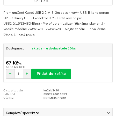
PremiumCord Kabel USB 2.0, A-B, 2m se zahnutým USB-B konektorem
90° - Zahnutý USB-B konektor 90° - Certifikováno pro
USB2.0(1.5/12/480MBps) - Pro připojení zařízení (tiskárna, skener...) -
Vodiče měděné 2xAWG28 + 2xAWG28 - Dvojité stínění - Barva: černá -
Délka: 2m
celý popis
Dostupnost
skladem u dodavatele 10 ks
67 Kč
/
ks
55 Kč
bez DPH
Přidat do košíku
Číslo produktu:
ku2ab2-90
EAN kód:
8592220010553
Výrobce:
PREMIUMCORD
Kompletní specifikace