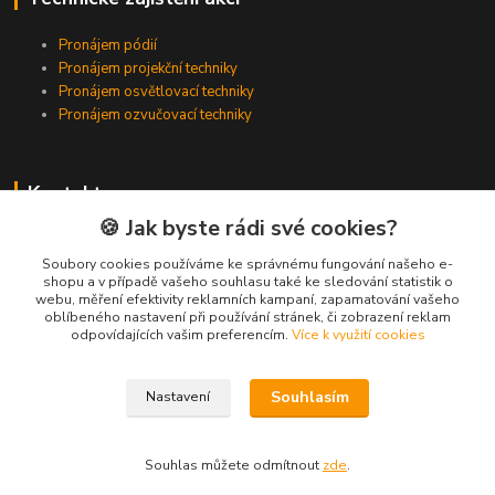
Pronájem pódií
Pronájem projekční techniky
Pronájem osvětlovací techniky
Pronájem ozvučovací techniky
Kontakty
🍪 Jak byste rádi své cookies?
Zákaznická podpora
+420 224 318 342
Soubory cookies používáme ke správnému fungování našeho e-
shopu a v případě vašeho souhlasu také ke sledování statistik o
(Po-Pá, 9-16 hod.)
webu, měření efektivity reklamních kampaní, zapamatování vašeho
oblíbeného nastavení při používání stránek, či zobrazení reklam
info@videotech.cz
odpovídajících vašim preferencím.
Více k využití cookies
Souhlasím
Nastavení
Souhlas můžete odmítnout
zde
.
Vytvořeno na
Eshop-rychle.cz