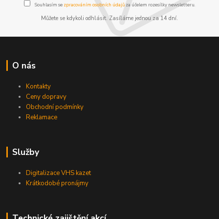
Souhlasím se
zpracováním osobních údajů
za účelem rozesílky newsletteru.
Můžete se kdykoli odhlásit. Zasíláme jednou za 14 dní.
O nás
Kontakty
Ceny dopravy
Obchodní podmínky
Reklamace
Služby
Digitalizace VHS kazet
Krátkodobé pronájmy
Technické zajištění akcí