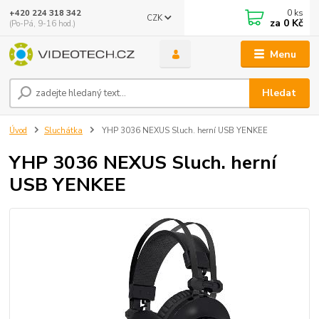
0
ks
+420 224 318 342
CZK
za
0 Kč
(Po-Pá, 9-16 hod.)
Menu
Hledat
Úvod
Sluchátka
YHP 3036 NEXUS Sluch. herní USB YENKEE
YHP 3036 NEXUS Sluch. herní
USB YENKEE