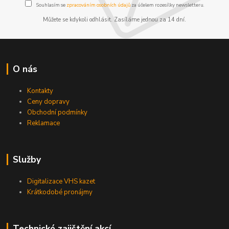
Souhlasím se
zpracováním osobních údajů
za účelem rozesílky newsletteru.
Můžete se kdykoli odhlásit. Zasíláme jednou za 14 dní.
O nás
Kontakty
Ceny dopravy
Obchodní podmínky
Reklamace
Služby
Digitalizace VHS kazet
Krátkodobé pronájmy
Technické zajištění akcí