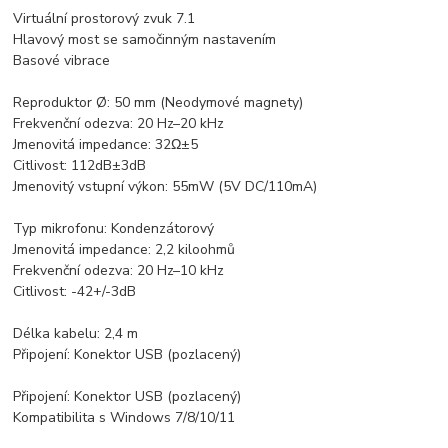
Virtuální prostorový zvuk 7.1
Hlavový most se samočinným nastavením
Basové vibrace
Reproduktor Ø: 50 mm (Neodymové magnety)
Frekvenční odezva: 20 Hz–20 kHz
Jmenovitá impedance: 32Ω±5
Citlivost: 112dB±3dB
Jmenovitý vstupní výkon: 55mW (5V DC/110mA)
Typ mikrofonu: Kondenzátorový
Jmenovitá impedance: 2,2 kiloohmů
Frekvenční odezva: 20 Hz–10 kHz
Citlivost: -42+/-3dB
Délka kabelu: 2,4 m
Připojení: Konektor USB (pozlacený)
Připojení: Konektor USB (pozlacený)
Kompatibilita s Windows 7/8/10/11