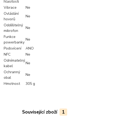
hlasitosti
Vibrace
Ne
Ovládání
Ne
hovorů
Oddělitelný
Ne
mikrofon
Funkce
Ne
powerbanky
Podsvícení
ANO
NFC
Ne
Odnímatelný
Ne
kabel
Ochranný
Ne
obal
Hmotnost
305 g
Související zboží
1