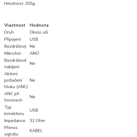
Hmotnost: 305g
Vlastnost
Hodnota
Druh
Okolo uší
Připojení
USB
Bezdrátový
Ne
Mikrofon
ANO
Bezdrátové
Ne
nabíjení
Aktivní
potlačení
Ne
hluku (ANC)
ANC při
Ne
hovorech
Typ
USB
konektoru
Impedance
32 Ohm
Přenos
KABEL
signálu