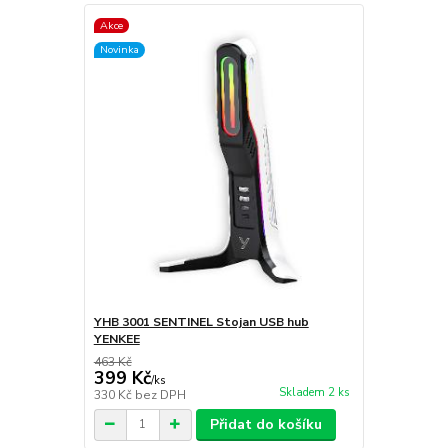
Akce
Novinka
YHB 3001 SENTINEL Stojan USB hub
YENKEE
463 Kč
399 Kč
/
ks
Skladem 2 ks
330 Kč
bez DPH
Přidat do košíku