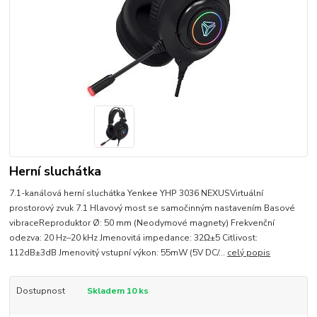
Herní sluchátka
7.1-kanálová herní sluchátka Yenkee YHP 3036 NEXUSVirtuální
prostorový zvuk 7.1 Hlavový most se samočinným nastavením Basové
vibraceReproduktor Ø: 50 mm (Neodymové magnety) Frekvenční
odezva: 20 Hz–20 kHz Jmenovitá impedance: 32Ω±5 Citlivost:
112dB±3dB Jmenovitý vstupní výkon: 55mW (5V DC/...
celý popis
Dostupnost
Skladem 10 ks