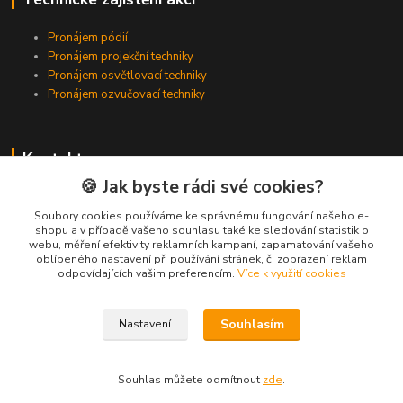
Pronájem pódií
Pronájem projekční techniky
Pronájem osvětlovací techniky
Pronájem ozvučovací techniky
Kontakty
🍪 Jak byste rádi své cookies?
Zákaznická podpora
+420 224 318 342
Soubory cookies používáme ke správnému fungování našeho e-
shopu a v případě vašeho souhlasu také ke sledování statistik o
(Po-Pá, 9-16 hod.)
webu, měření efektivity reklamních kampaní, zapamatování vašeho
oblíbeného nastavení při používání stránek, či zobrazení reklam
info@videotech.cz
odpovídajících vašim preferencím.
Více k využití cookies
Souhlasím
Nastavení
Souhlas můžete odmítnout
zde
.
Vytvořeno na
Eshop-rychle.cz