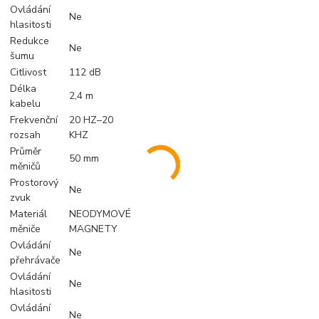
Ovládání
Ne
hlasitosti
Redukce
Ne
šumu
Citlivost
112 dB
Délka
2,4 m
kabelu
Frekvenční
20 HZ–20
rozsah
KHZ
Průměr
50 mm
měničů
Prostorový
Ne
zvuk
Materiál
NEODYMOVÉ
měniče
MAGNETY
Ovládání
Ne
přehrávače
Ovládání
Ne
hlasitosti
Ovládání
Ne