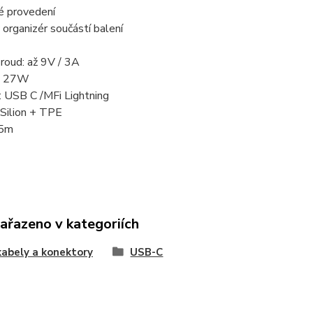
é provedení
organizér součástí balení
proud: až 9V / 3A
až 27W
: USB C /MFi Lightning
 Silion + TPE
,5m
zařazeno v kategoriích
abely a konektory
USB-C