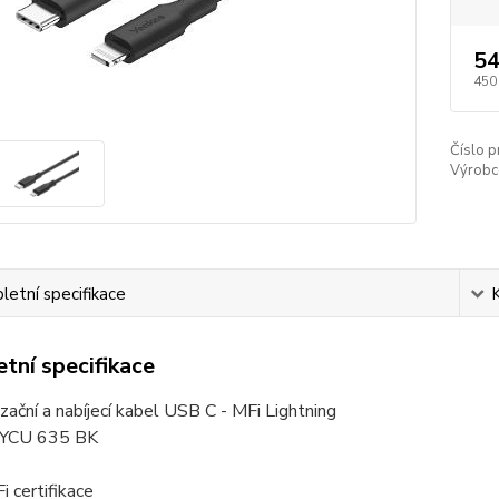
54
450
Číslo p
Výrobc
etní specifikace
tní specifikace
zační a nabíjecí kabel USB C - MFi Lightning
YCU 635 BK
 certifikace