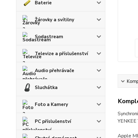
Baterie
Žárovky a svítilny
Sodastream
Televize a příslušenství
Audio přehrávače
Kompl
Sluchátka
Komple
Foto a Kamery
Synchroni
YENKEE 
PC příslušenství
Apple MFi