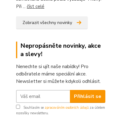
Při ...
číst celé
Zobrazit všechny novinky
Nepropásněte novinky, akce
a slevy!
Nenechte si ujít naše nabídky! Pro
odběratele máme speciální akce.
Newsletter si můžete kdykoli odhlásit.
Přihlásit se
Souhlasím se
zpracováním osobních údajů
za účelem
rozesílky newsletteru.