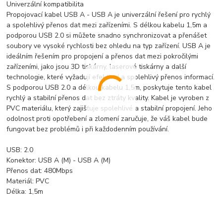
Univerzální kompatibilita
Propojovací kabel USB A - USB A je univerzální řešení pro rychlý
a spolehlivý přenos dat mezi zařízeními. S délkou kabelu 1,5m a
podporou USB 2.0 si můžete snadno synchronizovat a přenášet
soubory ve vysoké rychlosti bez ohledu na typ zařízení. USB A je
ideálním řešením pro propojení a přenos dat mezi pokročilými
zařízeními, jako jsou 3D tiskárny, laserové tiskárny a další
technologie, které vyžadují efektivní a spolehlivý přenos informací.
S podporou USB 2.0 a délkou kabelu 1,5m, poskytuje tento kabel
rychlý a stabilní přenos dat bez ztráty kvality. Kabel je vyroben z
PVC materiálu, který zajišťuje spolehlivé a stabilní propojení. Jeho
odolnost proti opotřebení a zlomení zaručuje, že váš kabel bude
fungovat bez problémů i při každodenním používání.
USB: 2.0
Konektor: USB A (M) - USB A (M)
Přenos dat: 480Mbps
Materiál: PVC
Délka: 1,5m