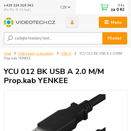
0
ks
+420 224 318 342
CZK
za
0 Kč
(Po-Pá, 9-16 hod.)
Menu
Hledat
Úvod
USB kabely a konektory
USB-A
YCU 012 BK USB A 2.0 M/M
Prop.kab YENKEE
YCU 012 BK USB A 2.0 M/M
Prop.kab YENKEE