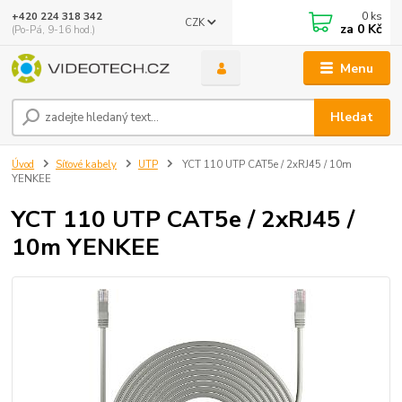
0
ks
+420 224 318 342
CZK
za
0 Kč
(Po-Pá, 9-16 hod.)
Menu
Hledat
Úvod
Síťové kabely
UTP
YCT 110 UTP CAT5e / 2xRJ45 / 10m
YENKEE
YCT 110 UTP CAT5e / 2xRJ45 /
10m YENKEE