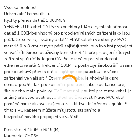
Vysoká odolnost
Univerzální kompatibilita
Rychlý přenos dat až 1 000Mb/s
YENKEE UTP kabel CAT5e s konektory RJ45 a rychlostí přenosu
dat až 1 000Mb/s vhodný pro propojení různých zařízení jako jsou
počítače, servery, tiskárny a další. Plášť kabelu vyrobený z PVC
materiálů a 8 kroucených párů zajišťují stabilní a kvalitní propojení
ve vaší síti. Široce používáný konektor RJ45 pro propojení síťových
zařízení splňující kategorii CAT5e je ideální pro standardní
ethernetové sítě. S frekvencí 100MHz poskytuje širokou šíři pásma
pro spolehlivý přenos dat a zajišťuje kompatibilitu se všemi
zařízeními ve vaší síti." Ethernetový kabel je vhodný jak pro
domácí použití, tak pro komerční prostředí, jako jsou kanceláře,
školy nebo malé podniky. PVC materiál, použitý pro tento kabel, je
známý pro svou odolnost a dlouhou životnost. Navíc PVC obal
pomáhá minimalizovat rušení a zajistit kvalitní přenos signálu. S
tímto PVC kabelem můžete mít jistotu stabilního a
bezproblémového propojení ve vaší síti.
Konektor: RJ45 (M) / RJ45 (M)
Kategorie: CAT5e