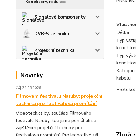
Materiál
Konektory, redukce
Signálové komponenty
Vlastno
Délka
DVB-S technika
Typ vstu
konektor
Projekční technika
Typ výst
konektor
Kategor
Novinky
kabelu
26.06.2026
Protokol
Filmovém festivalu Naruby: projekční
technika pro festivalová promítání
Videotech.cz byl součástí Filmového
festivalu Naruby, kde jsme pomáhali se
zajištěním projekční techniky pro
Zboží 
festivalová promítání. Pro jednotlivé sál...