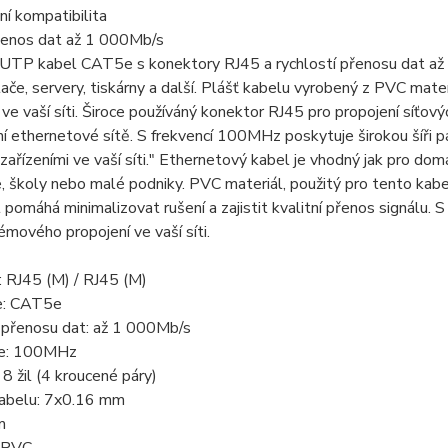
ní kompatibilita
řenos dat až 1 000Mb/s
TP kabel CAT5e s konektory RJ45 a rychlostí přenosu dat až 1
tače, servery, tiskárny a další. Plášť kabelu vyrobený z PVC materiá
 ve vaší síti. Široce používáný konektor RJ45 pro propojení síťovýc
í ethernetové sítě. S frekvencí 100MHz poskytuje širokou šíři pá
zařízeními ve vaší síti." Ethernetový kabel je vhodný jak pro domác
, školy nebo malé podniky. PVC materiál, použitý pro tento kabe
pomáhá minimalizovat rušení a zajistit kvalitní přenos signálu. 
mového propojení ve vaší síti.
: RJ45 (M) / RJ45 (M)
e: CAT5e
 přenosu dat: až 1 000Mb/s
ce: 100MHz
 8 žil (4 kroucené páry)
abelu: 7x0.16 mm
m