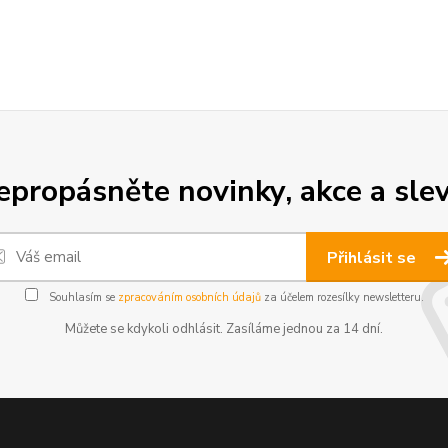
epropásněte novinky, akce a slev
Přihlásit se
Souhlasím se
zpracováním osobních údajů
za účelem rozesílky newsletteru.
Můžete se kdykoli odhlásit. Zasíláme jednou za 14 dní.