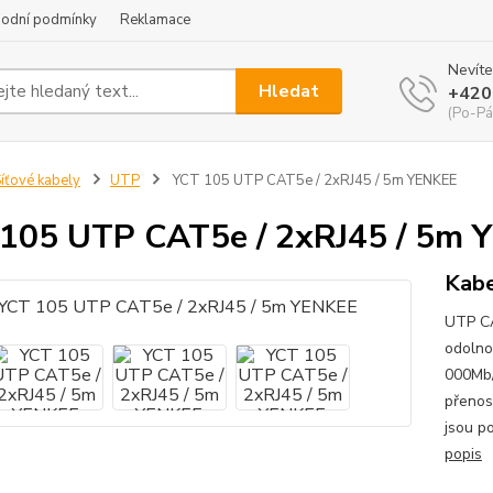
odní podmínky
Reklamace
Nevíte
Hledat
+420
(Po-Pá
íťové kabely
UTP
YCT 105 UTP CAT5e / 2xRJ45 / 5m YENKEE
105 UTP CAT5e / 2xRJ45 / 5m 
Kabe
UTP CA
odolno
000Mb/
přenos
jsou po
popis