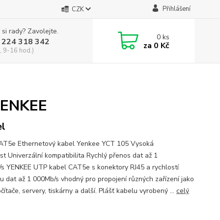
Přihlášení
CZK
 si rady? Zavolejte.
0
ks
 224 318 342
za
0 Kč
, 9-16 hod.)
YENKEE
l
T5e Ethernetový kabel Yenkee YCT 105 Vysoká
st Univerzální kompatibilita Rychlý přenos dat až 1
s YENKEE UTP kabel CAT5e s konektory RJ45 a rychlostí
u dat až 1 000Mb/s vhodný pro propojení různých zařízení jako
čítače, servery, tiskárny a další. Plášť kabelu vyrobený ...
celý