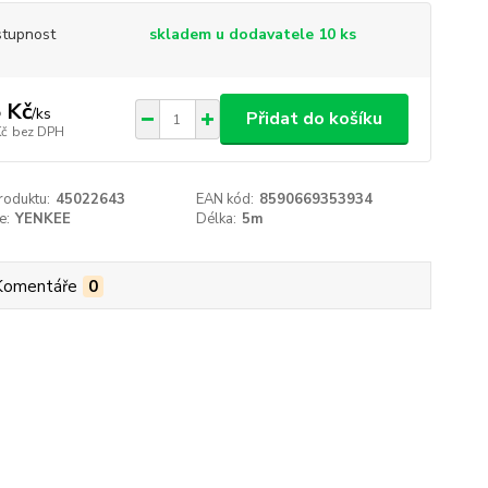
tupnost
skladem u dodavatele 10 ks
 Kč
/
ks
Přidat do košíku
Kč
bez DPH
roduktu:
45022643
EAN kód:
8590669353934
e:
YENKEE
Délka:
5m
Komentáře
0