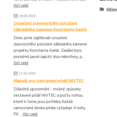
číst celé
Síťov
18.06.2026
Ozvučení slavnostního položení
základního kamene Konstanta Karlín
Dnes jsme zajišťovali ozvučení
slavnostního položení základního kamene
projektu Konstanta Karlín. Zadání bylo
poměrně jasné:zajistit dva mikrofony, p...
číst celé
11.02.2026
Manuál pro sestavení pódií NIVTEC
Důležité upozornění - možné způsoby
sestavení pódií NIVTEC a počty nohou,
které k tomu jsou potřeba Každá
samostaná deska pódia vyžaduje 4 nohy.
Při ...
číst celé