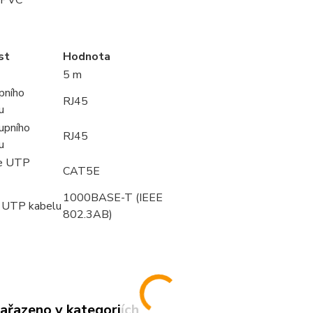
: PVC
st
Hodnota
5 m
pního
RJ45
u
upního
RJ45
u
ie UTP
CAT5E
1000BASE-T (IEEE
 UTP kabelu
802.3AB)
zařazeno v kategoriích