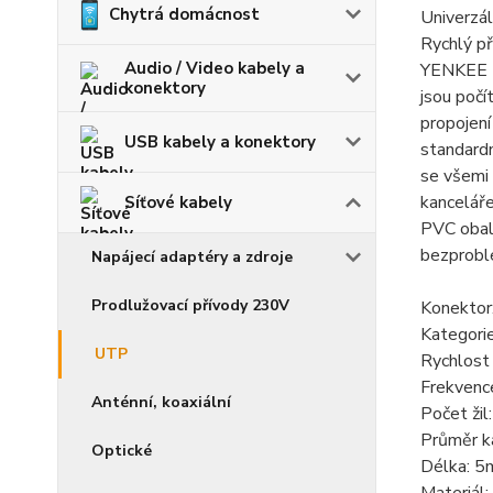
Chytrá domácnost
Univerzál
Rychlý p
Audio / Video kabely a
YENKEE U
konektory
jsou počí
propojení
USB kabely a konektory
standardn
se všemi 
kanceláře
Síťové kabely
PVC obal 
bezproblé
Napájecí adaptéry a zdroje
Prodlužovací přívody 230V
Konektor
Kategori
UTP
Rychlost
Frekven
Anténní, koaxiální
Počet žil:
Průměr k
Optické
Délka: 5