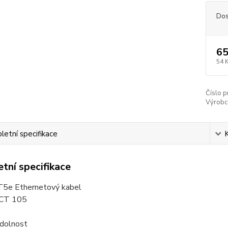
Dos
65
54 
Číslo p
Výrobc
etní specifikace
tní specifikace
5e Ethernetový kabel
YCT 105
odolnost