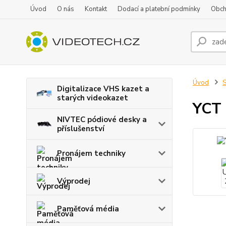
Úvod
O nás
Kontakt
Dodací a platební podmínky
Obch
Úvod
S
Digitalizace VHS kazet a
starých videokazet
YCT 
NIVTEC pódiové desky a
příslušenství
Pronájem techniky
Výprodej
Paměťová média