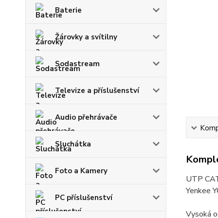
Baterie
Žárovky a svítilny
Sodastream
Televize a příslušenství
Audio přehrávače
Kompl
Sluchátka
Komple
Foto a Kamery
UTP CAT
Yenkee 
PC příslušenství
Vysoká 