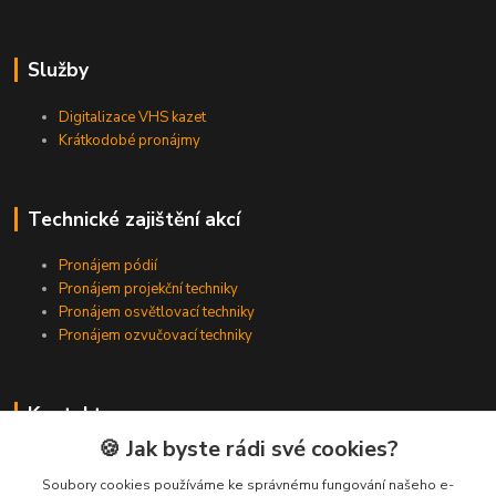
Služby
Digitalizace VHS kazet
Krátkodobé pronájmy
Technické zajištění akcí
Pronájem pódií
Pronájem projekční techniky
Pronájem osvětlovací techniky
Pronájem ozvučovací techniky
Kontakty
🍪 Jak byste rádi své cookies?
Zákaznická podpora
+420 224 318 342
Soubory cookies používáme ke správnému fungování našeho e-