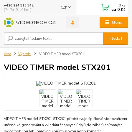
0
ks
+420 224 318 342
CZK
za
0 Kč
(Po-Pá, 9-16 hod.)
Menu
Hledat
Úvod
Výprodej
VIDEO TIMER model STX201
VIDEO TIMER model STX201
VIDEO TIMER model STX201 STX201 představuje špičkové videozařízení
určené ke generování a vkládání časových údajů do záběrů snímaných
jak černobílou tak i barevnou průmyslovou nebo komerční