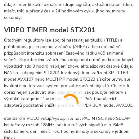
údaje - identifikační označení zdroje signálu, aktuální datum (den,
měsíc, rok) a přesný čas v 24 hodinovém cyklu (hodiny, minuty,
sekundy).
VIDEO TIMER model STX201
Otočnými regulátory lze spojitě nastavit jas titulků (TITLE) a
průhlednost jejich pozadí v záběru (AREA) a tím i optimálně
přizpůsobit intenzitu zobrazení časového řádku vůči snímané
scéně. Díky internímu záložnímu zdroji není nutné po krátkodobých
výpadcích (do 3 hodin) napájení znovu aktualizovat časové údaje.
Náš tip - připojením STX201 k videovýstupu zařízení SPLITTER
model AVX107 nebo MULTI PIP model SPX223 získáte levný, ale
kvalitní monitorovací systém pro zabezpečení objektů. Chcete-li
obraz nejen sledovat, ale i zaznamenat, pak použijte některý z
výrobků kategorie ""av rozbočovače"""". Počet napájecích
adapterů podstatně snížíte použitím POWER BOX model AVX100.
standardní VIDEO vstup/výstup, formát PAL, NTSC nebo SECAM
kmitočtový rozsah 18MHz, odstup rušivých signálů min. 64dB
číslo kamery, den, měsíc, rok, hodiny, minuty a sekundy v jednom
řádku