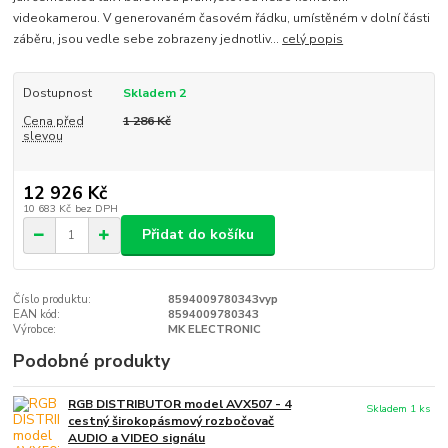
videokamerou. V generovaném časovém řádku, umístěném v dolní části
záběru, jsou vedle sebe zobrazeny jednotliv...
celý popis
Dostupnost
Skladem 2
Cena před
1 286 Kč
slevou
12 926 Kč
10 683 Kč
bez DPH
Přidat do košíku
Číslo produktu:
8594009780343vyp
EAN kód:
8594009780343
Výrobce:
MK ELECTRONIC
Podobné produkty
RGB DISTRIBUTOR model AVX507 - 4
Skladem 1 ks
cestný širokopásmový rozbočovač
AUDIO a VIDEO signálu