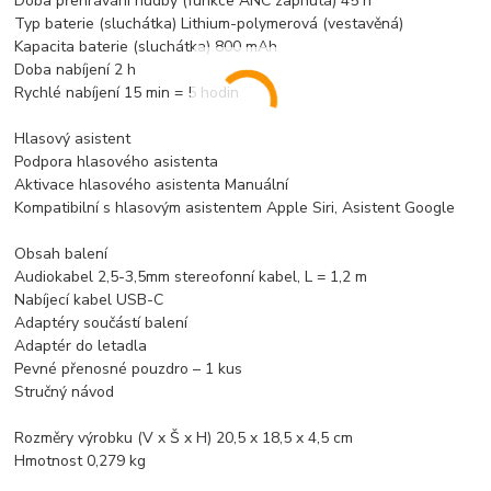
Doba přehrávání hudby (funkce ANC zapnutá) 45 h
Typ baterie (sluchátka) Lithium-polymerová (vestavěná)
Kapacita baterie (sluchátka) 800 mAh
Doba nabíjení 2 h
Rychlé nabíjení 15 min = 5 hodin
Hlasový asistent
Podpora hlasového asistenta
Aktivace hlasového asistenta Manuální
Kompatibilní s hlasovým asistentem Apple Siri, Asistent Google
Obsah balení
Audiokabel 2,5-3,5mm stereofonní kabel, L = 1,2 m
Nabíjecí kabel USB-C
Adaptéry součástí balení
Adaptér do letadla
Pevné přenosné pouzdro – 1 kus
Stručný návod
Rozměry výrobku (V x Š x H) 20,5 x 18,5 x 4,5 cm
Hmotnost 0,279 kg