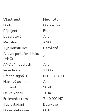
Vlastnost
Hodnota
Druh
Oblouková
Připojení
Bluetooth
Bezdrátový
Ano
Mikrofon
ANO
Typ konstrukce
Uzavřená
Aktivní potlačení hluku
Ano
(ANC)
ANC při hovorech
Ano
Impedance
32 Ohm
Přenos signálu
BLUETOOTH
Hlasový asistent
Ano
Citlivost
96 dB
Délka kabelu
10 m
Frekvenční rozsah
7-40 000 HZ
Typ ovládání
Dotykové
Doba přehrávání
60 h