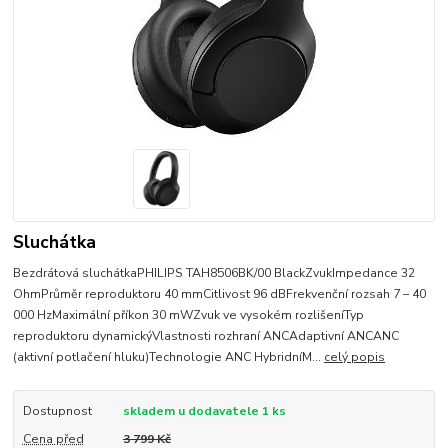
Sluchátka
Bezdrátová sluchátkaPHILIPS TAH8506BK/00 BlackZvukImpedance 32
OhmPrůměr reproduktoru 40 mmCitlivost 96 dBFrekvenční rozsah 7 – 40
000 HzMaximální příkon 30 mWZvuk ve vysokém rozlišeníTyp
reproduktoru dynamickýVlastnosti rozhraní ANCAdaptivní ANCANC
(aktivní potlačení hluku)Technologie ANC HybridníM...
celý popis
Dostupnost
skladem u dodavatele 1 ks
Cena před
3 799 Kč