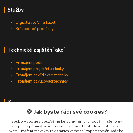
Služby
Digitalizace VHS kazet
Krátkodobé pronájmy
Technické zajištění akcí
Pronájem pódií
Pronájem projekční techniky
Pronájem osvětlovací techniky
Pronájem ozvučovací techniky
Kontakty
🍪 Jak byste rádi své cookies?
Zákaznická podpora
+420 224 318 342
Soubory cookies používáme ke správnému fungování našeho e-
shopu a v případě vašeho souhlasu také ke sledování statistik o
(Po-Pá, 9-16 hod.)
webu, měření efektivity reklamních kampaní, zapamatování vašeho