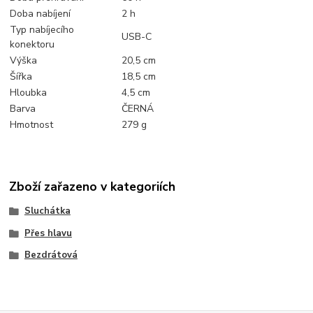
Doba nabíjení
2 h
Typ nabíjecího
USB-C
konektoru
Výška
20,5 cm
Šířka
18,5 cm
Hloubka
4,5 cm
Barva
ČERNÁ
Hmotnost
279 g
Zboží zařazeno v kategoriích
Sluchátka
Přes hlavu
Bezdrátová