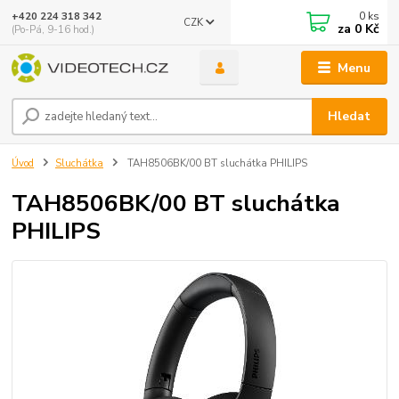
0
ks
+420 224 318 342
CZK
za
0 Kč
(Po-Pá, 9-16 hod.)
Menu
Hledat
Úvod
Sluchátka
TAH8506BK/00 BT sluchátka PHILIPS
TAH8506BK/00 BT sluchátka
PHILIPS