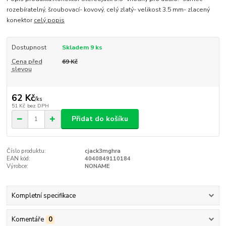
rozebíratelný, šroubovací- kovový, celý zlatý- velikost 3.5 mm- zlacený
konektor
celý popis
Dostupnost
Skladem 9 ks
Cena před
69 Kč
slevou
62 Kč
/
ks
51 Kč
bez DPH
Přidat do košíku
Číslo produktu:
cjack3mghra
EAN kód:
4040849110184
Výrobce:
NONAME
Kompletní specifikace
Komentáře
0