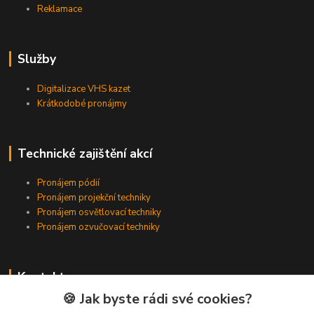
Reklamace
Služby
Digitalizace VHS kazet
Krátkodobé pronájmy
Technické zajištění akcí
Pronájem pódií
Pronájem projekční techniky
Pronájem osvětlovací techniky
Pronájem ozvučovací techniky
Kontakty
🍪 Jak byste rádi své cookies?
Zákaznická podpora