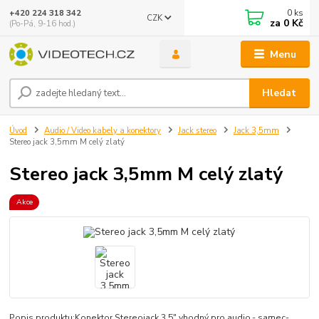
0
ks
+420 224 318 342
CZK
za
0 Kč
(Po-Pá, 9-16 hod.)
Menu
Hledat
Úvod
Audio / Video kabely a konektory
Jack stereo
Jack 3,5mm
Stereo jack 3,5mm M celý zlatý
Stereo jack 3,5mm M celý zlatý
Akce
Popis produktu:Konektor Stereojack 3.5" vhodný pro audio.- samec-