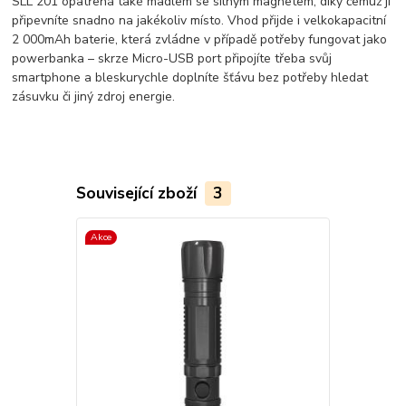
SLL 201 opatřená také madlem se silným magnetem, díky čemuž ji
připevníte snadno na jakékoliv místo. Vhod přijde i velkokapacitní
2 000mAh baterie, která zvládne v případě potřeby fungovat jako
powerbanka – skrze Micro-USB port připojíte třeba svůj
smartphone a bleskurychle doplníte šťávu bez potřeby hledat
zásuvku či jiný zdroj energie.
Související zboží
3
Akce
TOP produkt
Akce