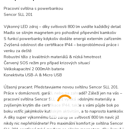
Pracovní svítilna s powerbankou
Sencor SLL 201
Výkonný LED zdroj – díky svítivosti 800 lm uvidíte každičký detail
Madlo se silným magnetem pro pohodlné připevnění kamkoliv
S funkcí powerbanky kdykoliv dodáte energii externím zařízením
Zvýšená odolnost dle certifikace IP44 – bezproblémová práce i
venku za deště
Robustní tělo z kvalitních materiálů & nízká hmotnost
Červený SOS režim pro případ krizových situací
Velkokapacitní 2 000mAh baterie
Konektivita USB-A & Micro USB
Úžasný pracant. Představujeme novou svítilnu Sencor SLL 201.
Práce v domácnosti, garáži, nebo na zahradě? Záleží jen na vás –
pracovní svítilna Sencor SLL 201 vyniká odolnými materiály a
zvýšeným krytím dle certifikace IP44, takže s vámi půjde bok po
boku vstříc jakýmkoliv kutilským aktivitám, a to naprosto kamkoliv.
A díky super výkonnému LED zdroji se svítivostí 800 lm navíc již
nikdy nic nepřehlédnete! Pro maximální komfort je svítilna Sencor