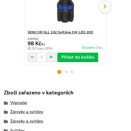
SENCOR SLL 102 Svítilna 1W LED 2XD
SENCOR SLL 
109 Kč
149 Kč
98 Kč
134 Kč
/
ks
/
ks
Skladem 3 ks
81 Kč
bez DPH
111 Kč
bez 
Přidat do košíku
Zboží zařazeno v kategoriích
Výprodej
Žárovky a svítilny
Žárovky a svítilny
Svítilny