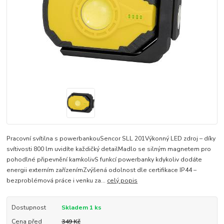
Pracovní svítilna s powerbankouSencor SLL 201Výkonný LED zdroj – díky
svítivosti 800 lm uvidíte každičký detailMadlo se silným magnetem pro
pohodlné připevnění kamkolivS funkcí powerbanky kdykoliv dodáte
energii externím zařízenímZvýšená odolnost dle certifikace IP44 –
bezproblémová práce i venku za...
celý popis
Dostupnost
Skladem 1 ks
Cena před
349 Kč