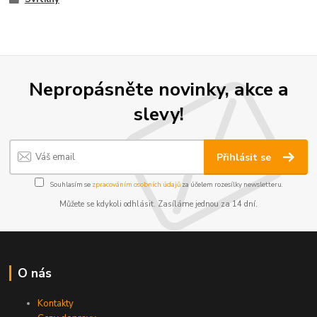
Nepropásněte novinky, akce a
slevy!
Přihlásit se
Souhlasím se
zpracováním osobních údajů
za účelem rozesílky newsletteru.
Můžete se kdykoli odhlásit. Zasíláme jednou za 14 dní.
O nás
Kontakty