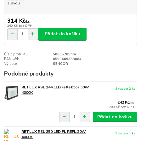
slevou
314 Kč
/
ks
260 Kč
bez DPH
Přidat do košíku
Číslo produktu:
50005705hra
EAN kód:
8590669333684
Výrobce:
SENCOR
Podobné produkty
RETLUX RSL 244 LED reflektor 30W
Skladem 2 ks
4000K
242 Kč
/
ks
200 Kč
bez DPH
Přidat do košíku
RETLUX RSL 250 LED FL REFL.20W
Skladem 1 ks
4000K