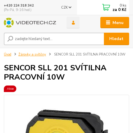
0
ks
+420 224 318 342
CZK
za
0 Kč
(Po-Pá, 9-16 hod.)
Menu
Hledat
Úvod
Žárovky a svítilny
SENCOR SLL 201 SVÍTILNA PRACOVNÍ 10W
SENCOR SLL 201 SVÍTILNA
PRACOVNÍ 10W
Akce