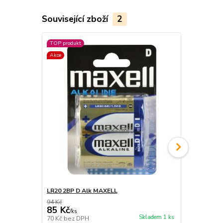
Související zboží
2
TOP produkt
Akce
Akce
LR20 2BP D Alk MAXELL
R20 2BP D 
94 Kč
39 Kč
85 Kč
35 Kč
/
ks
/
ks
Skladem 1 ks
70 Kč
bez DPH
29 Kč
bez D