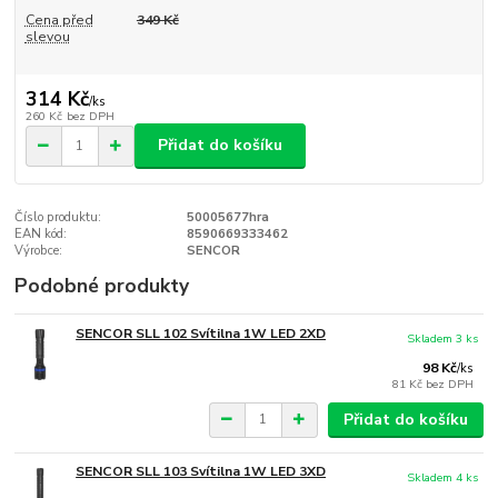
Cena před
349 Kč
slevou
314 Kč
/
ks
260 Kč
bez DPH
Přidat do košíku
Číslo produktu:
50005677hra
EAN kód:
8590669333462
Výrobce:
SENCOR
Podobné produkty
SENCOR SLL 102 Svítilna 1W LED 2XD
Skladem 3 ks
98 Kč
/
ks
81 Kč
bez DPH
Přidat do košíku
SENCOR SLL 103 Svítilna 1W LED 3XD
Skladem 4 ks