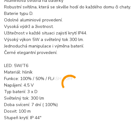
Aluminiová svítilna na baterky
Robustní svítilna, která se skvěle hodí do každého domu či chaty.
Baterie typu D.
Odolné aluminiové provedení.
Vysoká výdrž a životnost.
Užitečnost v každé situaci zajistí krytí IP44.
Výsoký výkon 5W a světelný tok 300 lm.
Jednoduchá manipulace i výměna baterií.
Černé elegantní provedení.
LED: 5W/T6
Materiál: hliník
Funkce: 100% / 50% / FLASH / OFF
Napájení: 4,5 V
Typ baterií: 3 x D
Světelný tok: 300 lm
Doba svícení: 7 dní ( 100%)
Dosvit: 100 m
Stupeň krytí: IP 44"