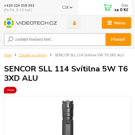
0
ks
+420 224 318 342
CZK
za
0 Kč
(Po-Pá, 9-16 hod.)
Menu
Hledat
Úvod
Žárovky a svítilny
SENCOR SLL 114 Svítilna 5W T6 3XD ALU
SENCOR SLL 114 Svítilna 5W T6
3XD ALU
Akce