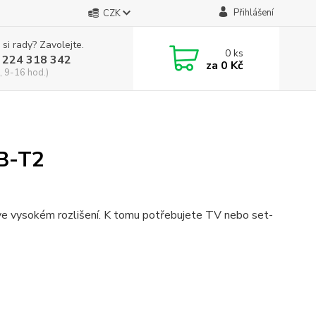
Přihlášení
CZK
 si rady? Zavolejte.
0
ks
 224 318 342
za
0 Kč
, 9-16 hod.)
VB-T2
ve vysokém rozlišení. K tomu potřebujete TV nebo set-