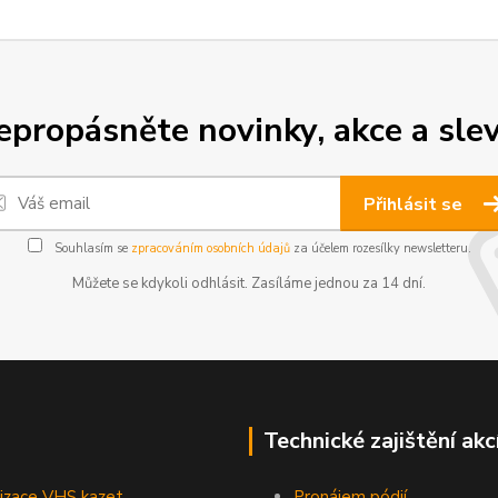
epropásněte novinky, akce a slev
Přihlásit se
Souhlasím se
zpracováním osobních údajů
za účelem rozesílky newsletteru.
Můžete se kdykoli odhlásit. Zasíláme jednou za 14 dní.
Technické zajištění akc
lizace VHS kazet
Pronájem pódií