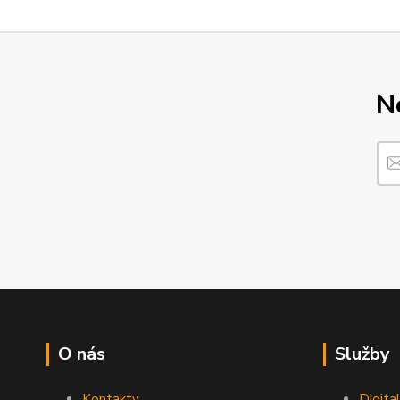
N
O nás
Služby
Kontakty
Digita