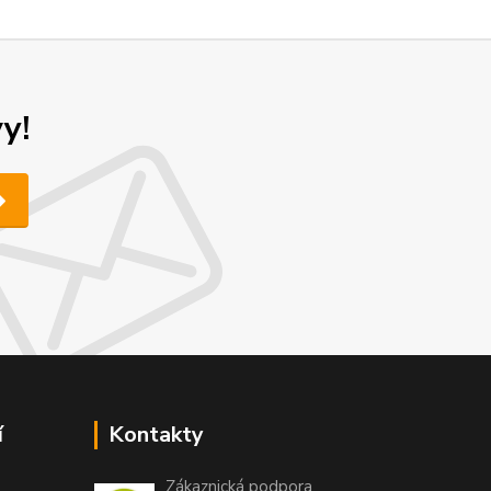
y!
í
Kontakty
Zákaznická podpora