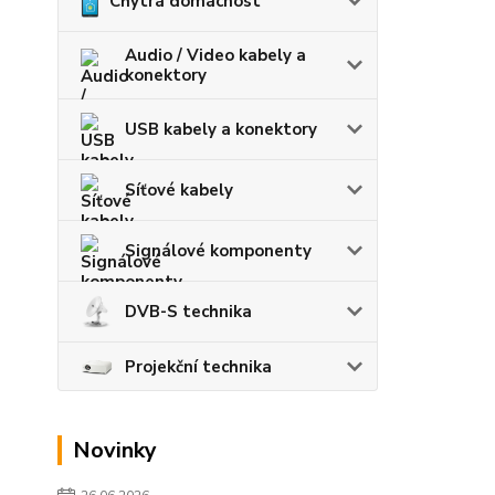
Chytrá domácnost
Audio / Video kabely a
konektory
USB kabely a konektory
Síťové kabely
Signálové komponenty
DVB-S technika
Projekční technika
Novinky