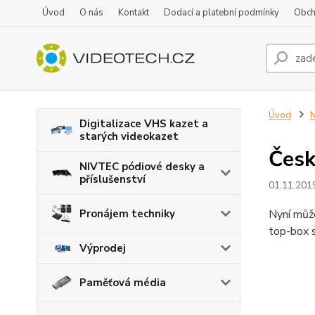
Úvod
O nás
Kontakt
Dodací a platební podmínky
Obch
Úvod
N
Digitalizace VHS kazet a
starých videokazet
Česk
NIVTEC pódiové desky a
příslušenství
01.11.201
Pronájem techniky
Nyní můž
top-box 
Výprodej
Paměťová média