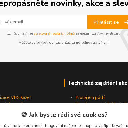
epropásněte novinky, akce a slev
Přihlásit se
Souhlasím se
zpracováním osobních údajů
za účelem rozesílky newsletteru.
Můžete se kdykoli odhlásit. Zasíláme jednou za 14 dní.
Technické zajištění akc
lizace VHS kazet
Pronájem pódií
odobé pronájmy
Pronájem projekční technik
Pronájem osvětlovací tech
🍪 Jak byste rádi své cookies?
Pronájem ozvučovací techn
používáme ke správnému fungování našeho e-shopu a v případě vašeho