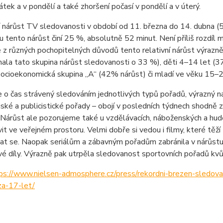
átek a v pondělí a také zhoršení počasí v pondělí a v úterý.
 nárůst TV sledovanosti v období od 11. března do 14. dubna (
 tento nárůst činí 25 %, absolutně 52 minut. Není příliš rozdíl m
e z různých pochopitelných důvodů tento relativní nárůst výrazněj
la tato skupina nárůst sledovanosti o 33 %), děti 4–14 let (37
cioekonomická skupina „A“ (42% nárůst) či mladí ve věku 15–2
 o čas strávený sledováním jednotlivých typů pořadů, výrazný n
ské a publicistické pořady – obojí v posledních týdnech shodně z
 Nárůst ale pozorujeme také u vzdělávacích, náboženských a hude
vit ve veřejném prostoru. Velmi dobře si vedou i filmy, které těž
t se. Naopak seriálům a zábavným pořadům zabránila v nárůstu 
é díly. Výrazně pak utrpěla sledovanost sportovních pořadů kvůli
ps://www.nielsen-admosphere.cz/press/rekordni-brezen-sledova
za-17-let/