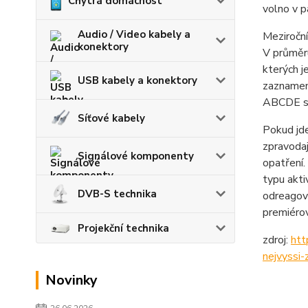
Chytrá domácnost
volno v p
Audio / Video kabely a
Meziroční
konektory
V průměru
kterých j
USB kabely a konektory
zaznamena
ABCDE so
Síťové kabely
Pokud jde
zpravodaj
Signálové komponenty
opatření.
typu akti
DVB-S technika
odreagova
premiérov
Projekční technika
zdroj:
htt
nejvyssi-
Novinky