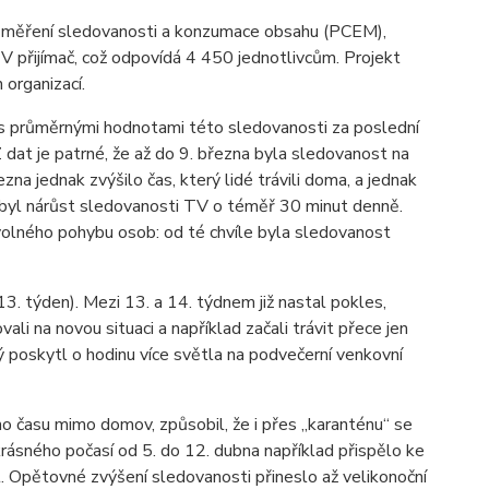
ho měření sledovanosti a konzumace obsahu (PCEM),
V přijímač, což odpovídá 4 450 jednotlivcům. Projekt
organizací.
a s průměrnými hodnotami této sledovanosti za poslední
 dat je patrné, že až do 9. března byla sledovanost na
na jednak zvýšilo čas, který lidé trávili doma, a jednak
 byl nárůst sledovanosti TV o téměř 30 minut denně.
volného pohybu osob: od té chvíle byla sledovanost
3. týden). Mezi 13. a 14. týdnem již nastal pokles,
i na novou situaci a například začali trávit přece jen
ý poskytl o hodinu více světla na podvečerní venkovní
ho času mimo domov, způsobil, že i přes „karanténu“ se
rásného počasí od 5. do 12. dubna například přispělo ke
t. Opětovné zvýšení sledovanosti přineslo až velikonoční