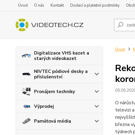
Úvod
O nás
Kontakt
Dodací a platební podmínky
Obch
Úvod
N
Digitalizace VHS kazet a
starých videokazet
Reko
NIVTEC pódiové desky a
koro
příslušenství
05.05.202
Pronájem techniky
O nárůstu
Výprodej
televizi 
nejvyššíc
Paměťová média
března vy
týdnech 