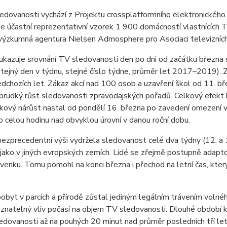
ledovanosti vychází z Projektu crossplatformního elektronické
e účastní reprezentativní vzorek 1 900 domácností vlastnících T
 výzkumná agentura Nielsen Admosphere pro Asociaci televizních 
 ukazuje srovnání TV sledovanosti den po dni od začátku březn
(stejný den v týdnu, stejné číslo týdne, průměr let 2017–2019). Z
edchozích let. Zákaz akcí nad 100 osob a uzavření škol od 11. břez
prudký růst sledovanosti zpravodajských pořadů. Celkový efekt
kový nárůst nastal od pondělí 16. března po zavedení omezení 
 celou hodinu nad obvyklou úrovní v danou roční dobu.
ezprecedentní výši vydržela sledovanost celé dva týdny (12. a 1
ako v jiných evropských zemích. Lidé se zřejmě postupně adaptoval
 venku. Tomu pomohl na konci března i přechod na letní čas, kter
pobyt v parcích a přírodě zůstal jediným legálním trávením volné
 znatelný vliv počasí na objem TV sledovanosti. Dlouhé období k
ledovanosti až na pouhých 20 minut nad průměr posledních tří le