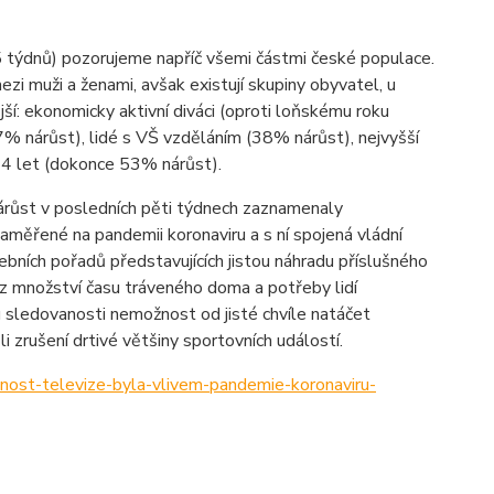
5 týdnů) pozorujeme napříč všemi částmi české populace.
ezi muži a ženami, avšak existují skupiny obyvatel, u
ší: ekonomicky aktivní diváci (oproti loňskému roku
% nárůst), lidé s VŠ vzděláním (38% nárůst), nejvyšší
4 let (dokonce 53% nárůst).
árůst v posledních pěti týdnech zaznamenaly
aměřené na pandemii koronaviru a s ní spojená vládní
bních pořadů představujících jistou náhradu příslušného
í z množství času tráveného doma a potřeby lidí
sledovanosti nemožnost od jisté chvíle natáčet
 zrušení drtivé většiny sportovních událostí.
nost-televize-byla-vlivem-pandemie-koronaviru-