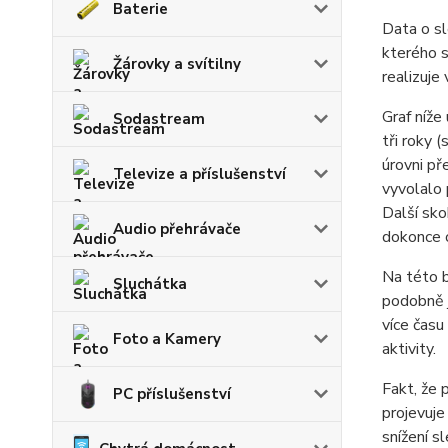
Baterie
Data o s
kterého s
Žárovky a svítilny
realizuje
Graf níže
Sodastream
tři roky 
úrovni př
Televize a příslušenství
vyvolalo 
Další sko
Audio přehrávače
dokonce o
Na této b
Sluchátka
podobně j
více času
Foto a Kamery
aktivity.
Fakt, že 
PC příslušenství
projevuje
snížení s