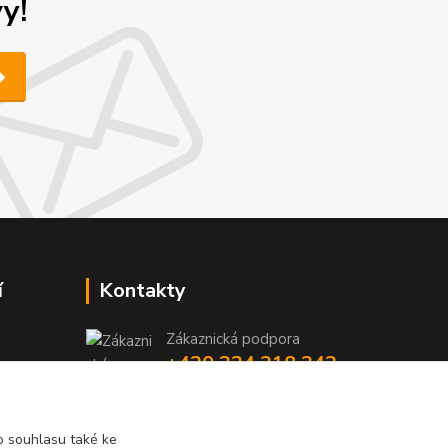
y!
í
Kontakty
Zákaznická podpora
+420 224 318 342
y
niky
(Po-Pá, 9-16 hod.)
iky
info@videotech.cz
 souhlasu také ke