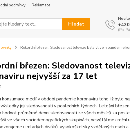
odní podmínky
Reklamace
Nevíte
Hledat
+420
(Po-Pá
ovinky
Rekordní březen: Sledovanost televize byla vlivem pandemie koro
rdní březen: Sledovanost televi
naviru nejvyšší za 17 let
0
 konzumace médií v období pandemie koronaviru toho již bylo na
a výsledky její sledovanosti v posledních týdnech. Letošní březen
h hodnot průměrné denní sledovanosti ze všech měsíců za posled
šší ve všech sociodemografických skupinách, největší meziroční re
pozorujeme u mladých diváků, vysokoškolsky vzdělaných osob a 