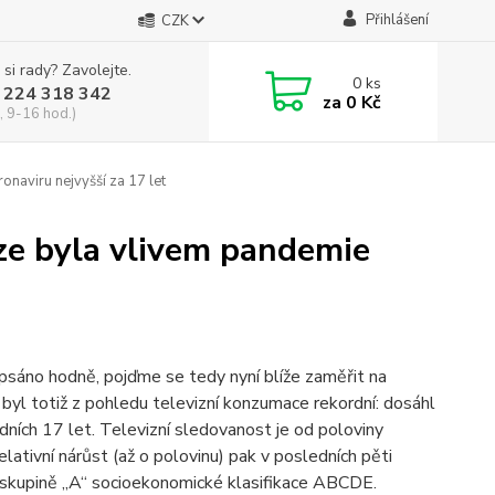
Přihlášení
CZK
 si rady? Zavolejte.
0
ks
 224 318 342
za
0 Kč
, 9-16 hod.)
naviru nejvyšší za 17 let
ze byla vlivem pandemie
psáno hodně, pojďme se tedy nyní blíže zaměřit na
 byl totiž z pohledu televizní konzumace rekordní: dosáhl
ních 17 let. Televizní sledovanost je od poloviny
lativní nárůst (až o polovinu) pak v posledních pěti
skupině „A“ socioekonomické klasifikace ABCDE.