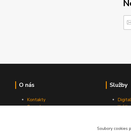
N
O nás
Služby
Kontakty
Digita
Ceny dopravy
Krátk
Obchodní podmínky
Reklamace
Soubory cookies 