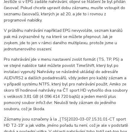
Jestliže si v EPG zadáte nahrávání, objeví se hlášení že byl přidán
časovač. Pokud chcete upravit dobu záznamu, musíte vstoupit do
seznamu časovačů, kterých je až 20, a jde to i rovnou z
programové nabídky.
V průběhu nahrávání například EPG nevyvoláte, seznam kanálů
pak má zvýrazněné ty, na které se můžete přepnout. Jak je
zvykem, jde to jen v rámci daného multiplexu, protože jsme u
jednotunerového osazení.
Pro nahrávání jde v menu nastavení zvolit formát (TS, TP, PS) a
ve stejné nabídce také můžete povolit TimeShift, který byl po
instalaci vypnutý. Nahrávky se následně ukládají do adresáře
ALIDVRS2 a dalších podadresářů, vždy jeden pro každý záznam a
v případě systému NTFS, který byl pro nahrávání použit, Amiko ze
skoro tří hodinové nahrávky na ČT sport HD vytvořilo dva soubory
s velikosti 3,81 GB (4 096 414 720 bajtů) a jeden menší plus
pomocný soubor info3.dvr. Neuloží tedy záznam do jediného
souboru, což je škoda.
Záznamy jsou označeny à la „[TS]2020-03-07.15.31.01-CT sport
HD T2-19“ a jak vidíte, jméno pořadu tu není, což je ale v podstatě
druhá a poslední výtka. V oblasti nahrávání toho totiž set-top box