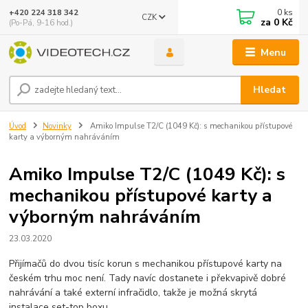
0
ks
+420 224 318 342
CZK
za
0 Kč
(Po-Pá, 9-16 hod.)
Menu
Hledat
Úvod
Novinky
Amiko Impulse T2/C (1049 Kč): s mechanikou přístupové
karty a výborným nahráváním
Amiko Impulse T2/C (1049 Kč): s
mechanikou přístupové karty a
výborným nahráváním
23.03.2020
Přijímačů do dvou tisíc korun s mechanikou přístupové karty na
českém trhu moc není. Tady navíc dostanete i překvapivě dobré
nahrávání a také externí infračidlo, takže je možná skrytá
instalace set-top boxu.