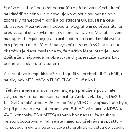
Správce souborů bohužel neumožňuje přehrávání všech druhů
multimédií najednou, ale dovoluje kolování a soubor nejprve
zobrazí v náhledovém okně a po stlačení OK spustí na celé
obrazovce. Mezi videem, hudbou a fotografiemi se přepínáte jen
přes vstupní obrazovku přímo v menu nastavení. V souborovém
manageru to nijak nejde a jakmile jeden druh multimédií zvolíte,
pro přepnutí na další je třeba vyskočit o stupeň výše a v tomto
okamžiku je třeba myslet na to, že tlačítko Menu pracuje i jako
Zpět a že v nápovědě na obrazovce chybí. jestliže stlačíte Exit
ocitnete se okamžitě v tuneru.
A formátová kompatibilita? Z fotografií se přehrálo JPG a BMP, u
muziky pak MP3, WAV a FLAC. FLAC HD už nikoli.
Přehrávání videa si sice nepamatuje při přerušení pozici, ale
zaujalo pozoruhodnou kompatibilitou. Amiko zvládlo jak DivX 5,
tak XviD a také třeba H.264 nebo čistý MPEG-4. Zajímavé ale bylo,
že při pokusu o první přehrání dvou Full HD záznamů v MPEG-4
AVC (koncovky TS a M2TS) set-top box napsal, že soubory
nejsou podporovány. Pak se ale najednou přehrávání spustilo v
náhledovém okně a poté už také šlo přehrát na celou obrazovku.