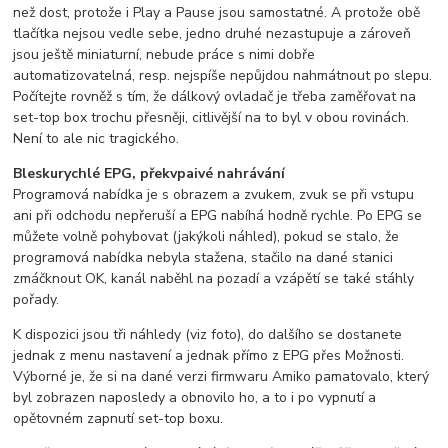
než dost, protože i Play a Pause jsou samostatné. A protože obě
tlačítka nejsou vedle sebe, jedno druhé nezastupuje a zároveň
jsou ještě miniaturní, nebude práce s nimi dobře
automatizovatelná, resp. nejspíše nepůjdou nahmátnout po slepu.
Počítejte rovněž s tím, že dálkový ovladač je třeba zaměřovat na
set-top box trochu přesněji, citlivější na to byl v obou rovinách.
Není to ale nic tragického.
Bleskurychlé EPG, překvpaivé nahrávání
Programová nabídka je s obrazem a zvukem, zvuk se při vstupu
ani při odchodu nepřeruší a EPG nabíhá hodně rychle. Po EPG se
můžete volně pohybovat (jakýkoli náhled), pokud se stalo, že
programová nabídka nebyla stažena, stačilo na dané stanici
zmáčknout OK, kanál naběhl na pozadí a vzápětí se také stáhly
pořady.
K dispozici jsou tři náhledy (viz foto), do dalšího se dostanete
jednak z menu nastavení a jednak přímo z EPG přes Možnosti.
Výborné je, že si na dané verzi firmwaru Amiko pamatovalo, který
byl zobrazen naposledy a obnovilo ho, a to i po vypnutí a
opětovném zapnutí set-top boxu.