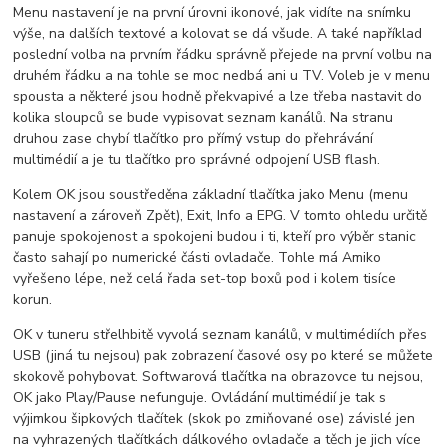
Menu nastavení je na první úrovni ikonové, jak vidíte na snímku
výše, na dalších textové a kolovat se dá všude. A také například
poslední volba na prvním řádku správně přejede na první volbu na
druhém řádku a na tohle se moc nedbá ani u TV. Voleb je v menu
spousta a některé jsou hodně překvapivé a lze třeba nastavit do
kolika sloupců se bude vypisovat seznam kanálů. Na stranu
druhou zase chybí tlačítko pro přímý vstup do přehrávání
multimédií a je tu tlačítko pro správné odpojení USB flash.
Kolem OK jsou soustředěna základní tlačítka jako Menu (menu
nastavení a zároveň Zpět), Exit, Info a EPG. V tomto ohledu určitě
panuje spokojenost a spokojeni budou i ti, kteří pro výběr stanic
často sahají po numerické části ovladače. Tohle má Amiko
vyřešeno lépe, než celá řada set-top boxů pod i kolem tisíce
korun.
OK v tuneru střelhbitě vyvolá seznam kanálů, v multimédiích přes
USB (jiná tu nejsou) pak zobrazení časové osy po které se můžete
skokově pohybovat. Softwarová tlačítka na obrazovce tu nejsou,
OK jako Play/Pause nefunguje. Ovládání multimédií je tak s
výjimkou šipkových tlačítek (skok po zmiňované ose) závislé jen
na vyhrazených tlačítkách dálkového ovladače a těch je jich více