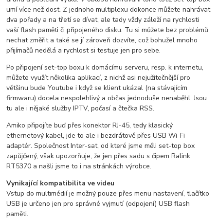
umí více než dost. Z jednoho multiplexu dokonce můžete nahrávat
dva pořady a na třetí se dívat, ale tady vždy záleží na rychlosti
vaší flash paměti či připojeného disku. Tu si můžete bez problémů
nechat změřit a také se jí zároveň dozvíte, což bohužel mnoho
přijímačů nedělá a rychlost si testuje jen pro sebe.
Po připojení set-top boxu k domácímu serveru, resp. k internetu,
můžete využít několika aplikací, z nichž asi nejužitečnější pro
většinu bude Youtube i když se klient ukázal (na stávajícím
firmwaru) docela nespolehlivý a občas jednoduše nenaběhl. Jsou
tu ale i nějaké služby IPTV, počasí a čtečka RSS.
Amiko připojíte buď přes konektor RJ-45, tedy klasický
ethernetový kabel, jde to ale i bezdrátově přes USB Wi-Fi
adaptér. Společnost Inter-sat, od které jsme měli set-top box
zapůjčený, však upozorňuje, že jen přes sadu s čipem Ralink
RT5370 a našli jsme to i na stránkách výrobce.
Vynikající kompatibilita ve videu
Vstup do multimédií je možný pouze přes menu nastavení, tlačítko
USB je určeno jen pro správné vyjmutí (odpojení) USB flash
paměti.