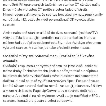
manuálně. Při opakovaných laděních se stanice ČT už vždy našly.
Dnes má ale multiplex ČT potíže s celou řadou přístrojů.
Mimochodem zajímavé je, že set-top box všechny nalezené kanály
označil jako HD, což bylo vidět po zmáčknutí OK vyvolávajícím
seznam.
Amiko nalezené stanice ukládá do dvou seznamů (rozhlas/TV)
vždy od čísla jedna, jejich setřídění najdete na tlačítku Menu a
můžete řadit buď přes oblíbené položky, nebo fyzickým přesunem
vybrané stanice. A stanice jde také přeskočit nebo mazat.
Ovládání místy své, výborné menu i rozložení dálkového
ovladače
Ovládání, resp. menu se vymyká všemu, co jsme viděli, takže tu
máme druhý Technisat trochu jinak a počítejte také s neúplnou
lokalizací do češtiny. Například změna hlasitosti má samostatná
tlačítka, ale dá se také využít kurzorových šipek. Postupná volba
kanálů už samostatná tlačítka nemá (zastupují je kurzorové šipky)
a místo nich jsou tu Page Up/Down, tedy o stránku dolů nebo
nahoru. A pokud si na ně zvyknete, využijete je například v EPG a
seznamu kanálů pro posun o celou obrazovku.