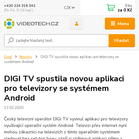
0
ks
+420 224 318 342
CZK
za
0 Kč
(Po-Pá, 9-16 hod.)
Menu
Hledat
Úvod
Novinky
DIGI TV spustila novou aplikaci pro televizory se
systémem Android
DIGI TV spustila novou aplikaci
pro televizory se systémem
Android
17.02.2020
Český televizní operátor DIGI TV vyvinul aplikaci pro televizory
využívající operační systém Android. Televizi přes internet nyní
mohou zákazníci na televizích s tímto operačním systémem
sledovat bez set-top boxu: stačí si stáhnout aplikaci přímo z