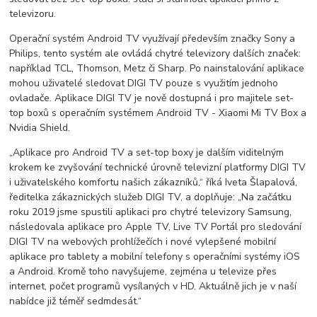
televizoru.
Operační systém Android TV využívají především značky Sony a
Philips, tento systém ale ovládá chytré televizory dalších značek:
například TCL, Thomson, Metz či Sharp. Po nainstalování aplikace
mohou uživatelé sledovat DIGI TV pouze s využitím jednoho
ovladače. Aplikace DIGI TV je nově dostupná i pro majitele set-
top boxů s operačním systémem Android TV - Xiaomi Mi TV Box a
Nvidia Shield.
„Aplikace pro Android TV a set-top boxy je dalším viditelným
krokem ke zvyšování technické úrovně televizní platformy DIGI TV
i uživatelského komfortu našich zákazníků,“ říká Iveta Šlapalová,
ředitelka zákaznických služeb DIGI TV, a doplňuje: „Na začátku
roku 2019 jsme spustili aplikaci pro chytré televizory Samsung,
následovala aplikace pro Apple TV, Live TV Portál pro sledování
DIGI TV na webových prohlížečích i nové vylepšené mobilní
aplikace pro tablety a mobilní telefony s operačními systémy iOS
a Android. Kromě toho navyšujeme, zejména u televize přes
internet, počet programů vysílaných v HD. Aktuálně jich je v naší
nabídce již téměř sedmdesát.“