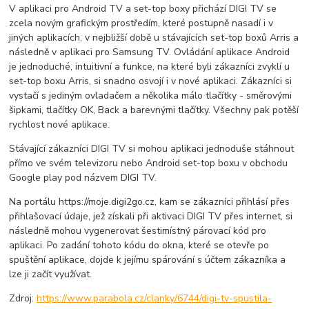
V aplikaci pro Android TV a set-top boxy přichází DIGI TV se
zcela novým grafickým prostředím, které postupně nasadí i v
jiných aplikacích, v nejbližší době u stávajících set-top boxů Arris a
následně v aplikaci pro Samsung TV. Ovládání aplikace Android
je jednoduché, intuitivní a funkce, na které byli zákazníci zvyklí u
set-top boxu Arris, si snadno osvojí i v nové aplikaci. Zákazníci si
vystačí s jediným ovladačem a několika málo tlačítky - směrovými
šipkami, tlačítky OK, Back a barevnými tlačítky. Všechny pak potěší
rychlost nové aplikace.
Stávající zákazníci DIGI TV si mohou aplikaci jednoduše stáhnout
přímo ve svém televizoru nebo Android set-top boxu v obchodu
Google play pod názvem DIGI TV.
Na portálu https://moje.digi2go.cz, kam se zákazníci přihlásí přes
přihlašovací údaje, jež získali při aktivaci DIGI TV přes internet, si
následně mohou vygenerovat šestimístný párovací kód pro
aplikaci. Po zadání tohoto kódu do okna, které se otevře po
spuštění aplikace, dojde k jejímu spárování s účtem zákazníka a
lze ji začít využívat.
Zdroj:
https://www.parabola.cz/clanky/6744/digi-tv-spustila-