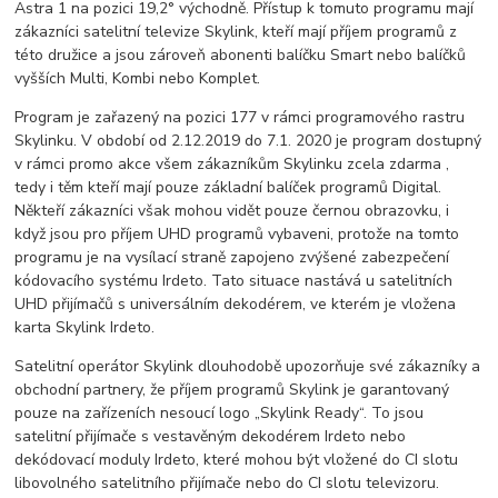
Astra 1 na pozici 19,2° východně. Přístup k tomuto programu mají
zákazníci satelitní televize Skylink, kteří mají příjem programů z
této družice a jsou zároveň abonenti balíčku Smart nebo balíčků
vyšších Multi, Kombi nebo Komplet.
Program je zařazený na pozici 177 v rámci programového rastru
Skylinku. V období od 2.12.2019 do 7.1. 2020 je program dostupný
v rámci promo akce všem zákazníkům Skylinku zcela zdarma ,
tedy i těm kteří mají pouze základní balíček programů Digital.
Někteří zákazníci však mohou vidět pouze černou obrazovku, i
když jsou pro příjem UHD programů vybaveni, protože na tomto
programu je na vysílací straně zapojeno zvýšené zabezpečení
kódovacího systému Irdeto. Tato situace nastává u satelitních
UHD přijímačů s universálním dekodérem, ve kterém je vložena
karta Skylink Irdeto.
Satelitní operátor Skylink dlouhodobě upozorňuje své zákazníky a
obchodní partnery, že příjem programů Skylink je garantovaný
pouze na zařízeních nesoucí logo „Skylink Ready“. To jsou
satelitní přijímače s vestavěným dekodérem Irdeto nebo
dekódovací moduly Irdeto, které mohou být vložené do CI slotu
libovolného satelitního přijímače nebo do CI slotu televizoru.