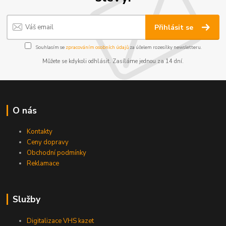
Přihlásit se
Souhlasím se
zpracováním osobních údajů
za účelem rozesílky newsletteru.
Můžete se kdykoli odhlásit. Zasíláme jednou za 14 dní.
O nás
Kontakty
Ceny dopravy
Obchodní podmínky
Reklamace
Služby
Digitalizace VHS kazet