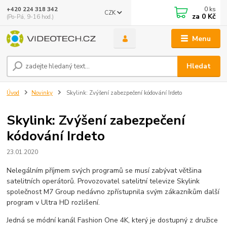
0
ks
+420 224 318 342
CZK
za
0 Kč
(Po-Pá, 9-16 hod.)
Menu
Hledat
Úvod
Novinky
Skylink: Zvýšení zabezpečení kódování Irdeto
Skylink: Zvýšení zabezpečení
kódování Irdeto
23.01.2020
Nelegálním příjmem svých programů se musí zabývat většina
satelitních operátorů. Provozovatel satelitní televize Skylink
společnost M7 Group nedávno zpřístupnila svým zákazníkům další
program v Ultra HD rozlišení.
Jedná se módní kanál Fashion One 4K, který je dostupný z družice