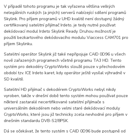
V případě tohoto programu je tak vyřazena většina velkých
nelegálních ruských (a jiných) serverů nabízející sdílení programů
Skylink. Pro příjem programů v UHD kvalitě není dostupný žádný
certifikovaný satelitní přijímač Irdeto, je tedy nutné používat
dekódovací modul Irdeto Skylink Ready. Druhou možností je
použití bezkartového dekódovacího modulu Viaccess CAM701 pro
příjem Skylinku.
Satelitní operátor Skylink již také nepřipojuje CAID 0D96 u všech
nově zařazených programech včetně programu TA3 HD. Tento
systém pro dekodéry CryptoWorks sloužil pouze v přechodovém
období tzv. ICE Irdeto karet, kdy operátor ještě vysílal výhradně v
SD kvalitě.
Satelitní HD přijímač s dekodérem CryptoWorks nebyl nikdy
vyroben, takže v dnešní době tento systém mohou používat pouze
některé zastaralé necertifikované satelitní přijímače s
universálním dekodérem nebo velmi staré dekódovací moduly
CryptoWorks, které jsou již technicky zcela nevhodné pro příjem v
dnešním standardu DVB-S2/8PSK.
Dá se očekávat, že tento systém s CAID 0D96 bude postupně od