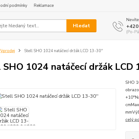
odní podmínky
Reklamace
Nevíte
Hledat
+420
(Po-Pá
ýprodej
Stell SHO 1024 natáčecí držák LCD 13-30''
l SHO 1024 natáčecí držák LCD 1
SHO 10
obrazo
+10°Ná
cmMax.
mmVýšk
celý p