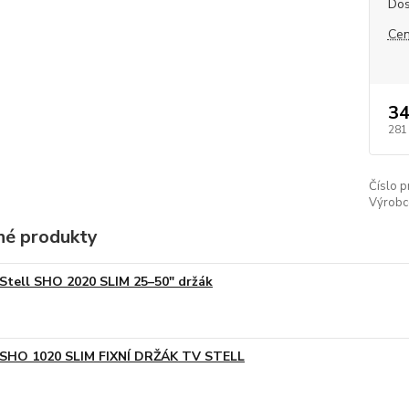
Dos
Cen
34
281
Číslo p
Výrobc
é produkty
Stell SHO 2020 SLIM 25–50" držák
SHO 1020 SLIM FIXNÍ DRŽÁK TV STELL