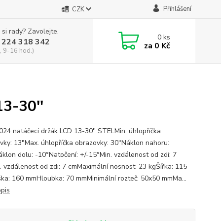
Přihlášení
CZK
 si rady? Zavolejte.
0
ks
 224 318 342
za
0 Kč
, 9-16 hod.)
3-30''
24 natáčecí držák LCD 13-30'' STELMin. úhlopříčka
vky: 13"Max. úhlopříčka obrazovky: 30"Náklon nahoru:
klon dolu: -10°Natočení: +/-15°Min. vzdálenost od zdi: 7
 vzdálenost od zdi: 7 cmMaximální nosnost: 23 kgŠířka: 115
a: 160 mmHloubka: 70 mmMinimální rozteč: 50x50 mmMa...
opis