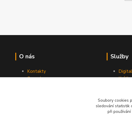
O nás
Služby
Kontakty
Digita
Ceny dopravy
Krátk
Obchodní podmínky
Reklamace
Soubory cookies 
sledování statisti
při používání