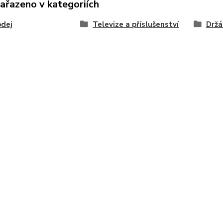
zařazeno v kategoriích
odej
Televize a příslušenství
Držá