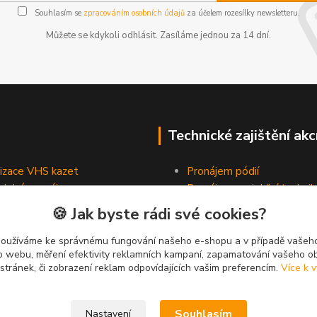
Souhlasím se
zpracováním osobních údajů
za účelem rozesílky newsletteru.
Můžete se kdykoli odhlásit. Zasíláme jednou za 14 dní.
Technické zajištění akc
lizace VHS kazet
Pronájem pódií
odobé pronájmy
Pronájem projekční technik
Pronájem osvětlovací tech
🍪 Jak byste rádi své cookies?
Pronájem ozvučovací techn
používáme ke správnému fungování našeho e-shopu a v případě vašeho
k o webu, měření efektivity reklamních kampaní, zapamatování vašeho o
 stránek, či zobrazení reklam odpovídajících vašim preferencím.
Více k v
Souhlasím
Nastavení