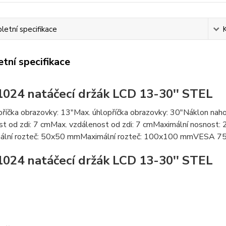
etní specifikace
tní specifikace
024 natáčecí držák LCD 13-30'' STEL
příčka obrazovky: 13"Max. úhlopříčka obrazovky: 30"Náklon nah
st od zdi: 7 cmMax. vzdálenost od zdi: 7 cmMaximální nosnost
lní rozteč: 50x50 mmMaximální rozteč: 100x100 mmVESA 75x
024 natáčecí držák LCD 13-30'' STEL