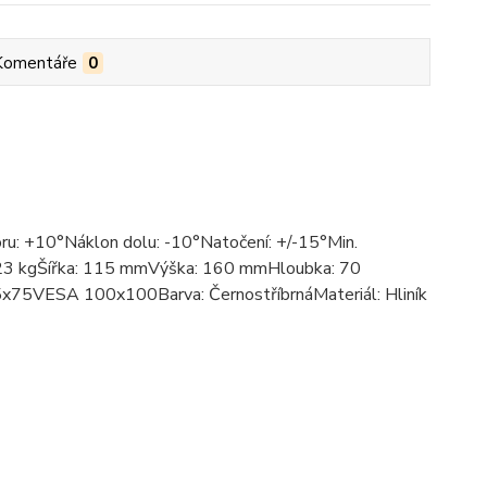
Komentáře
0
oru: +10°Náklon dolu: -10°Natočení: +/-15°Min.
: 23 kgŠířka: 115 mmVýška: 160 mmHloubka: 70
75VESA 100x100Barva: ČernostříbrnáMateriál: Hliník