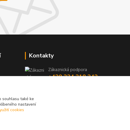
í
Kontakty
Zákaznická podpora
+420 224 318 342
y
niky
(Po-Pá, 9-16 hod.)
iky
info@videotech.cz
 souhlasu také ke
blíbeného nastavení
yužití cookies