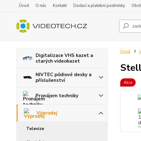
Úvod
O nás
Kontakt
Dodací a platební podmínky
Obch
Úvod
V
Digitalizace VHS kazet a
starých videokazet
Stel
NIVTEC pódiové desky a
příslušenství
Akce
Pronájem techniky
Výprodej
Televize