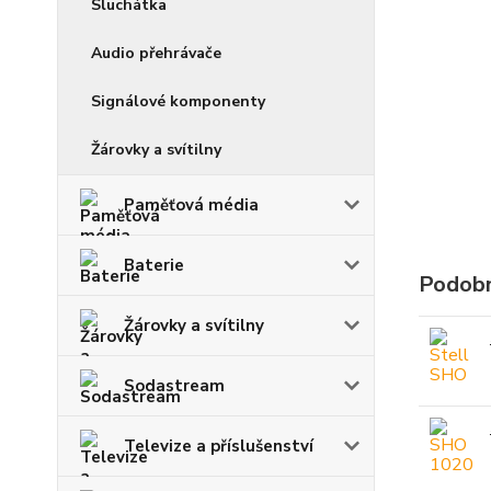
Sluchátka
Audio přehrávače
Signálové komponenty
Žárovky a svítilny
Paměťová média
Baterie
Podobn
Žárovky a svítilny
Sodastream
Televize a příslušenství