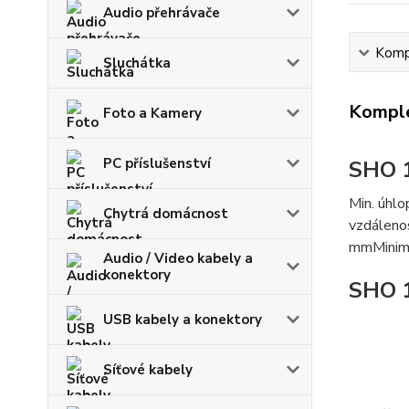
Audio přehrávače
Kompl
Sluchátka
Komple
Foto a Kamery
PC příslušenství
SHO 1
Min. úhlo
Chytrá domácnost
vzdáleno
mmMinimá
Audio / Video kabely a
konektory
SHO 1
USB kabely a konektory
Síťové kabely