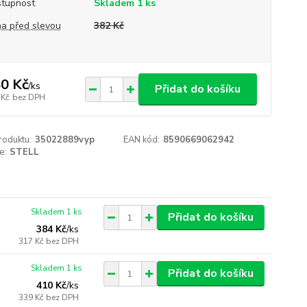
tupnost
Skladem 1 ks
a před slevou
382 Kč
0 Kč
/
ks
Přidat do košíku
 Kč
bez DPH
roduktu:
35022889vyp
EAN kód:
8590669062942
e:
STELL
Skladem 1 ks
Přidat do košíku
384 Kč
/
ks
317 Kč
bez DPH
Skladem 1 ks
Přidat do košíku
410 Kč
/
ks
339 Kč
bez DPH