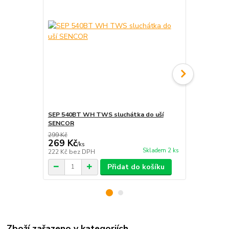
SEP 540BT WH TWS sluchátka do uší
SEP 540BT M
SENCOR
299 Kč
299 Kč
269 Kč
269 Kč
/
ks
/
ks
Skladem 2 ks
222 Kč
bez DPH
222 Kč
bez 
Přidat do košíku
Zboží zařazeno v kategoriích