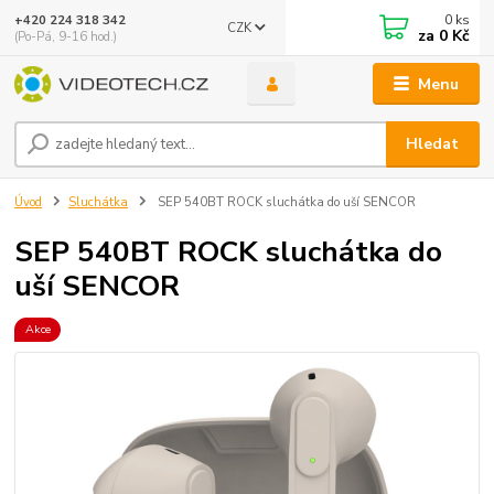
0
ks
+420 224 318 342
CZK
za
0 Kč
(Po-Pá, 9-16 hod.)
Menu
Hledat
Úvod
Sluchátka
SEP 540BT ROCK sluchátka do uší SENCOR
SEP 540BT ROCK sluchátka do
uší SENCOR
Akce