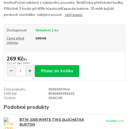
hodinyPočet nabíjení z nabíjecího pouzdra: 3krátDoba přehrávání hudby:
Přibližně 3 hodin při 60% hlasitostiKapacita baterie: 25 mAh každé
peckové sluchátko, nabíjecí pouzd...
celý popis
Dostupnost
Skladem 1 ks
Cena před
299 Kč
slevou
269 Kč
/
ks
222 Kč
bez DPH
Přidat do košíku
Číslo produktu:
35059307hra
EAN kód:
8590669355433
Výrobce:
SENCOR
Podobné produkty
BTW 3300 WHITE TWS SLUCHÁTKA
Skladem 2 ks
BUXTON