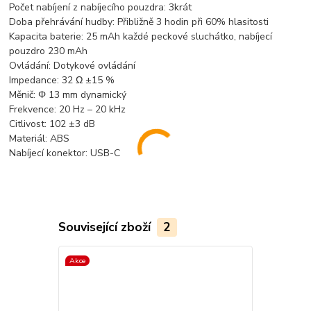
Počet nabíjení z nabíjecího pouzdra: 3krát
Doba přehrávání hudby: Přibližně 3 hodin při 60% hlasitosti
Kapacita baterie: 25 mAh každé peckové sluchátko, nabíjecí
pouzdro 230 mAh
Ovládání: Dotykové ovládání
Impedance: 32 Ω ±15 %
Měnič: Φ 13 mm dynamický
Frekvence: 20 Hz – 20 kHz
Citlivost: 102 ±3 dB
Materiál: ABS
Nabíjecí konektor: USB-C
Související zboží
2
Akce
Akce