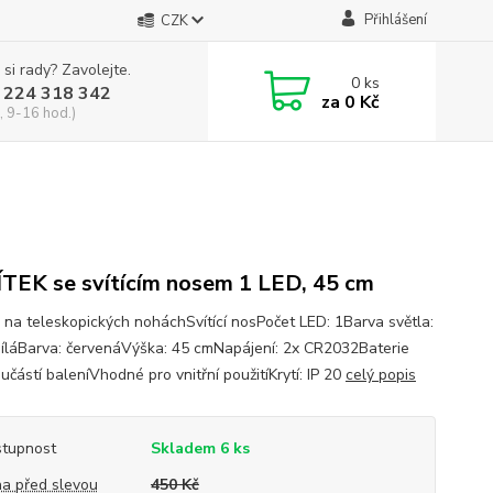
Přihlášení
CZK
 si rady? Zavolejte.
0
ks
 224 318 342
za
0 Kč
, 9-16 hod.)
TEK se svítícím nosem 1 LED, 45 cm
k na teleskopických noháchSvítící nosPočet LED: 1Barva světla:
bíláBarva: červenáVýška: 45 cmNapájení: 2x CR2032Baterie
učástí baleníVhodné pro vnitřní použitíKrytí: IP 20
celý popis
tupnost
Skladem 6 ks
a před slevou
450 Kč