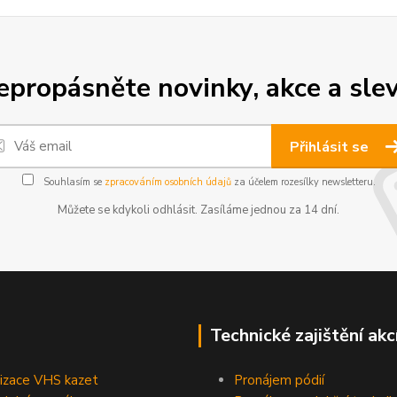
epropásněte novinky, akce a slev
Přihlásit se
Souhlasím se
zpracováním osobních údajů
za účelem rozesílky newsletteru.
Můžete se kdykoli odhlásit. Zasíláme jednou za 14 dní.
Technické zajištění akc
lizace VHS kazet
Pronájem pódií