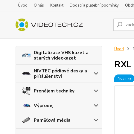
Úvod
O nás
Kontakt
Dodací a platební podmínky
Obch
Úvod
R
Digitalizace VHS kazet a
starých videokazet
RXL 
NIVTEC pódiové desky a
příslušenství
Novinka
Pronájem techniky
Výprodej
Paměťová média