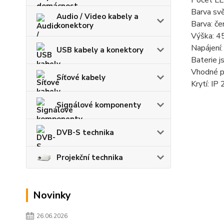
Počet LE
Barva svě
Audio / Video kabely a
Barva: če
konektory
Výška: 4
Napájení
USB kabely a konektory
Baterie j
Vhodné pr
Síťové kabely
Krytí: IP 
Signálové komponenty
DVB-S technika
Projekční technika
Novinky
26.06.2026