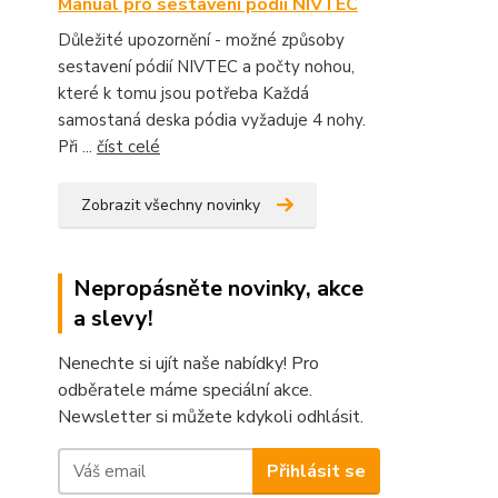
Manuál pro sestavení pódií NIVTEC
Důležité upozornění - možné způsoby
sestavení pódií NIVTEC a počty nohou,
které k tomu jsou potřeba Každá
samostaná deska pódia vyžaduje 4 nohy.
Při ...
číst celé
Zobrazit všechny novinky
Nepropásněte novinky, akce
a slevy!
Nenechte si ujít naše nabídky! Pro
odběratele máme speciální akce.
Newsletter si můžete kdykoli odhlásit.
Přihlásit se