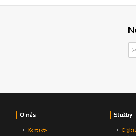
N
O nás
Služby
Kontakty
Digita