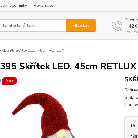
odní podmínky
Reklamace
Nevíte
Hledat
+420
(Po-Pá
XL 395 Skřítek LED, 45cm RETLUX
395 Skřítek LED, 45cm RETLUX
SKŘÍ
Akce
Skříte
teplá 
jsou so
Dos
Cen