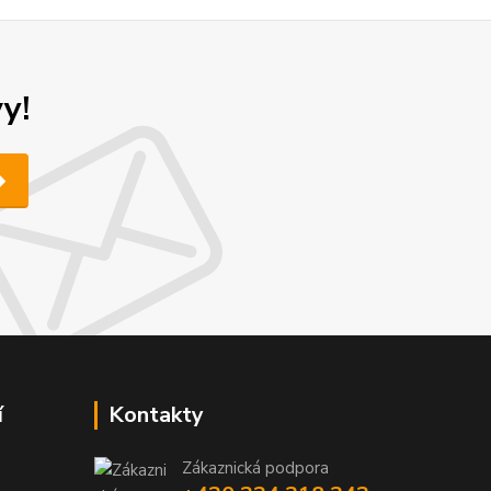
y!
í
Kontakty
Zákaznická podpora