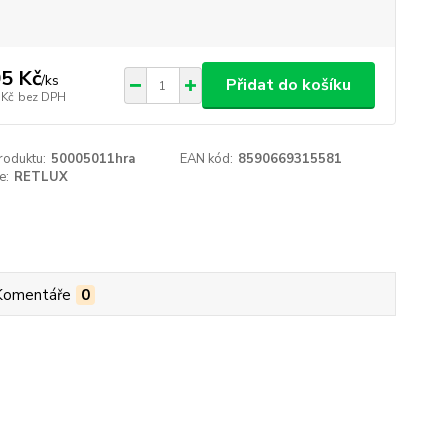
5 Kč
/
ks
Přidat do košíku
 Kč
bez DPH
roduktu:
50005011hra
EAN kód:
8590669315581
e:
RETLUX
Komentáře
0