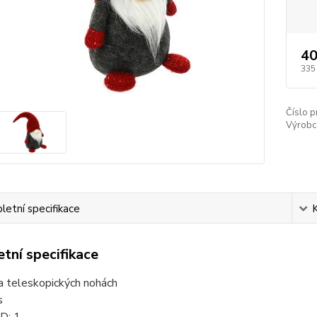
40
335
Číslo p
Výrobc
etní specifikace
tní specifikace
a teleskopických nohách
s