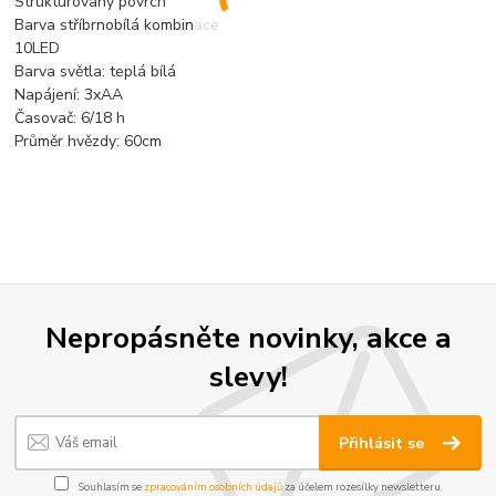
Strukturovaný povrch
Barva stříbrnobílá kombinace
10LED
Barva světla: teplá bílá
Napájení: 3xAA
Časovač: 6/18 h
Průměr hvězdy: 60cm
Nepropásněte novinky, akce a
slevy!
Přihlásit se
Souhlasím se
zpracováním osobních údajů
za účelem rozesílky newsletteru.