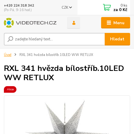
0
ks
+420 224 318 342
CZK
za
0 Kč
(Po-Pá, 9-16 hod.)
Menu
Hledat
Úvod
RXL 341 hvězda bílostříb.10LED WW RETLUX
RXL 341 hvězda bílostříb.10LED
WW RETLUX
Akce