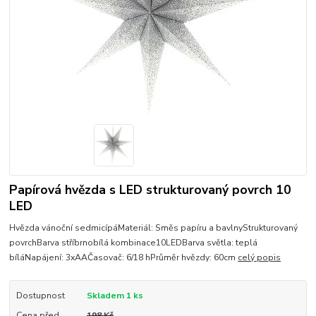
Papírová hvězda s LED strukturovaný povrch 10
LED
Hvězda vánoční sedmicípáMateriál: Směs papíru a bavlnyStrukturovaný
povrchBarva stříbrnobílá kombinace10LEDBarva světla: teplá
bíláNapájení: 3xAAČasovač: 6/18 hPrůměr hvězdy: 60cm
celý popis
Dostupnost
Skladem 1 ks
Cena před
198 Kč