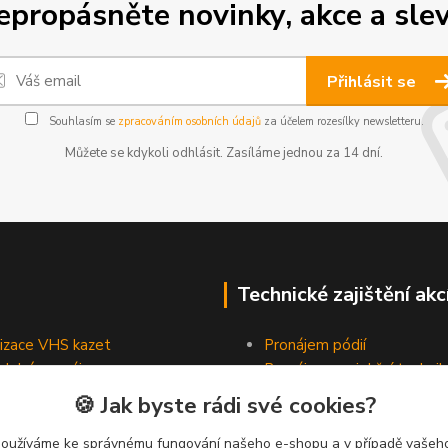
epropásněte novinky, akce a slev
Přihlásit se
Souhlasím se
zpracováním osobních údajů
za účelem rozesílky newsletteru.
Můžete se kdykoli odhlásit. Zasíláme jednou za 14 dní.
Technické zajištění akc
lizace VHS kazet
Pronájem pódií
odobé pronájmy
Pronájem projekční technik
Pronájem osvětlovací tech
🍪 Jak byste rádi své cookies?
Pronájem ozvučovací techn
používáme ke správnému fungování našeho e-shopu a v případě vašeho