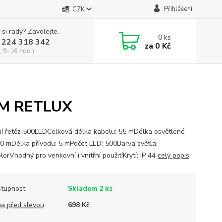
Přihlášení
CZK
 si rady? Zavolejte.
0
ks
 224 318 342
za
0 Kč
, 9-16 hod.)
TM RETLUX
í řetěz 500LEDCelková délka kabelu: 55 mDélka osvětlené
 50 mDélka přívodu: 5 mPočet LED: 500Barva světla:
lorVhodný pro venkovní i vnitřní použitíKrytí: IP 44
celý popis
tupnost
Skladem 2 ks
a před slevou
698 Kč