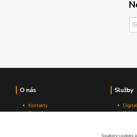
N
O nás
Služby
Kontakty
Digita
Ceny dopravy
Krátk
Obchodní podmínky
Reklamace
Soubory cookies 