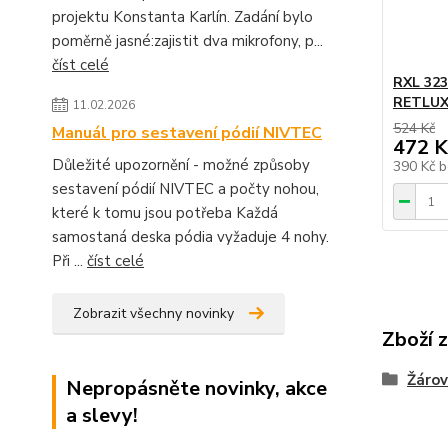
projektu Konstanta Karlín. Zadání bylo
poměrně jasné:zajistit dva mikrofony, p...
číst celé
RXL 323
RETLU
11.02.2026
524 Kč
Manuál pro sestavení pódií NIVTEC
472 K
Důležité upozornění - možné způsoby
390 Kč
b
sestavení pódií NIVTEC a počty nohou,
které k tomu jsou potřeba Každá
samostaná deska pódia vyžaduje 4 nohy.
Při ...
číst celé
Zobrazit všechny novinky
Zboží 
Žárov
Nepropásněte novinky, akce
a slevy!