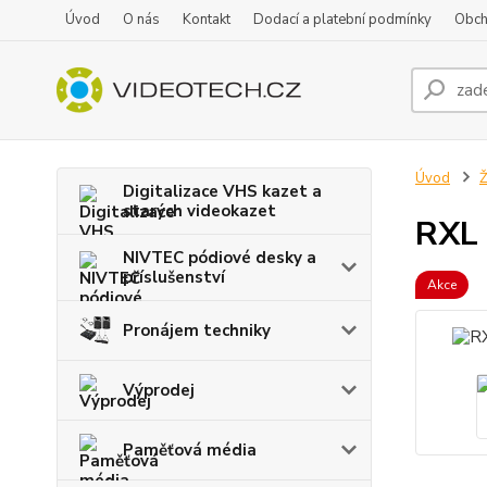
Úvod
O nás
Kontakt
Dodací a platební podmínky
Obch
Úvod
Ž
Digitalizace VHS kazet a
starých videokazet
RXL
NIVTEC pódiové desky a
příslušenství
Akce
Pronájem techniky
Výprodej
Paměťová média