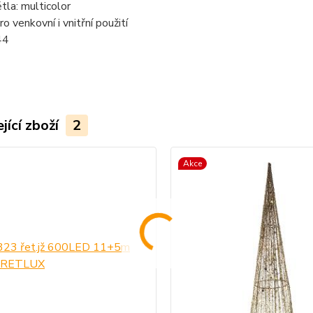
tla: multicolor
o venkovní i vnitřní použití
44
jící zboží
2
Akce