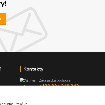
y!
í
Kontakty
Zákaznická podpora
+420 224 318 342
y
niky
(Po-Pá, 9-16 hod.)
iky
info@videotech.cz
 souhlasu také ke