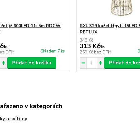
 řet.jž 600LED 11+5m RDCW
RXL 329 kužel třpyt. 15LED
X
RETLUX
348 Kč
č
313 Kč
/
ks
/
ks
Skladem 7 ks
S
ez DPH
259 Kč
bez DPH
Přidat do košíku
Přidat do ko
zařazeno v kategoriích
ky a svítilny