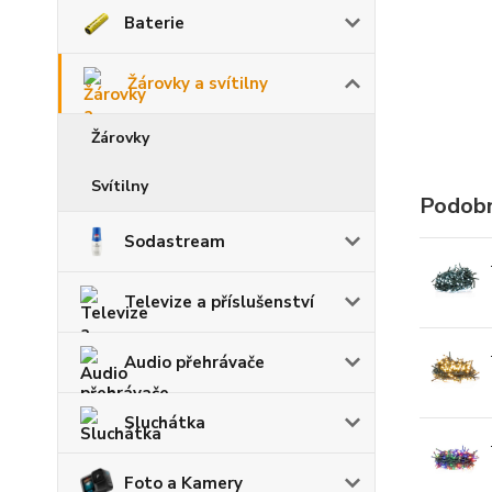
Baterie
Žárovky a svítilny
Žárovky
Svítilny
Podobn
Sodastream
Televize a příslušenství
Audio přehrávače
Sluchátka
Foto a Kamery