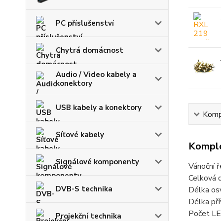
PC příslušenství
Chytrá domácnost
Audio / Video kabely a
konektory
USB kabely a konektory
Kompl
Síťové kabely
Komple
Signálové komponenty
Vánoční 
Celková 
DVB-S technika
Délka os
Délka pří
Počet LE
Projekční technika