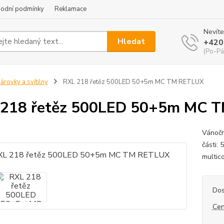
odní podmínky
Reklamace
Nevíte
Hledat
+420
(Po-Pá
árovky a svítilny
RXL 218 řetěz 500LED 50+5m MC TM RETLUX
 218 řetěz 500LED 50+5m MC 
Vánočn
části:
multico
Dos
Cen