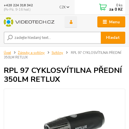
0
ks
+420 224 318 342
CZK
za
0 Kč
(Po-Pá, 9-16 hod.)
Menu
Hledat
Úvod
Žárovky a svítilny
Svítilny
RPL 97 CYKLOSVÍTILNA PŘEDNÍ
350LM RETLUX
RPL 97 CYKLOSVÍTILNA PŘEDNÍ
350LM RETLUX