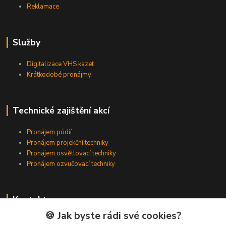
Reklamace
Služby
Digitalizace VHS kazet
Krátkodobé pronájmy
Technické zajištění akcí
Pronájem pódií
Pronájem projekční techniky
Pronájem osvětlovací techniky
Pronájem ozvučovací techniky
Kontakty
🍪 Jak byste rádi své cookies?
Zákaznická podpora