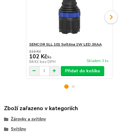
SENCOR SLL 101 Svítilna 1W LED 3XAA
SENCOR SLL 
113 Kč
149 Kč
102 Kč
134 Kč
/
ks
/
ks
Skladem 3 ks
84 Kč
bez DPH
111 Kč
bez 
Přidat do košíku
Zboží zařazeno v kategoriích
Žárovky a svítilny
Svítilny