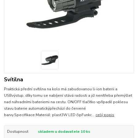
Svítilna
Praktická přední svítilna na kolo má zabudovanou li-ion baterii a
USBvýstup, díky tomu se nabíjení stává radosti a již nenítřeba přemýšlet
nad náhradními bateriemi na cestu. ON/OFF tlačítko vpřípadě poklesu
stavu baterie automatickýpřechází do červené
barvy.Specifikace:Materiál: plast3W LED čipFunkc...
celý popis
Dostupnost
skladem u dodavatele 10 ks