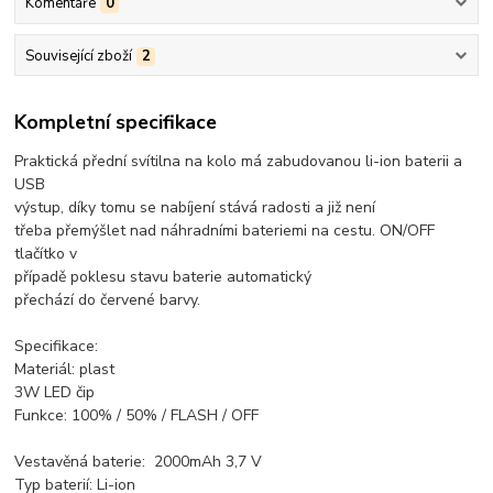
Komentáře
0
Související zboží
2
Kompletní specifikace
Praktická přední svítilna na kolo má zabudovanou li-ion baterii a
USB
výstup, díky tomu se nabíjení stává radosti a již není
třeba přemýšlet nad náhradními bateriemi na cestu. ON/OFF
tlačítko v
případě poklesu stavu baterie automatický
přechází do červené barvy.
Specifikace:
Materiál: plast
3W LED čip
Funkce: 100% / 50% / FLASH / OFF
Vestavěná baterie: 2000mAh 3,7 V
Typ baterií: Li-ion