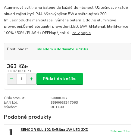
Aluminiová svítilna na baterie do každé domácnosti Užitečnost v každé
situaci zajistí krytí IP44. Výsoký výkon 5W a světelný tok 200
lm. Jednoduchá manipulace i výměna baterií. Odolné aluminiové
provedení.Černé elegantní provedení.LED: 5W/T6Materiál: hliníkFunkce:
100% / 50% / FLASH / OFFNapájení: 4...
celý popis
Dostupnost
skladem u dodavatele 10 ks
363 Kč
/
ks
300 Kč
bez DPH
Přidat do košíku
Číslo produktu:
50006207
EAN kód:
8590669347063
Výrobce:
RETLUX
Podobné produkty
SENCOR SLL 102 Svítilna 1W LED 2XD
Skladem 3 ks