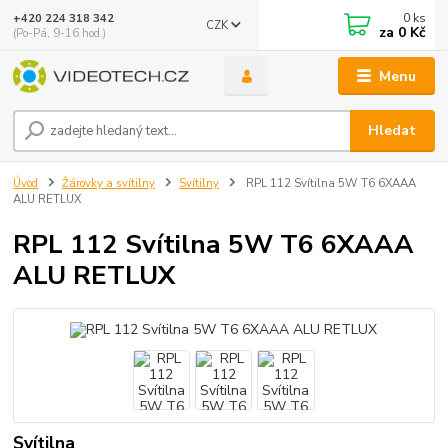
0
ks
+420 224 318 342
CZK
za
0 Kč
(Po-Pá, 9-16 hod.)
Menu
Hledat
Úvod
Žárovky a svítilny
Svítilny
RPL 112 Svítilna 5W T6 6XAAA
ALU RETLUX
RPL 112 Svítilna 5W T6 6XAAA
ALU RETLUX
Svítilna