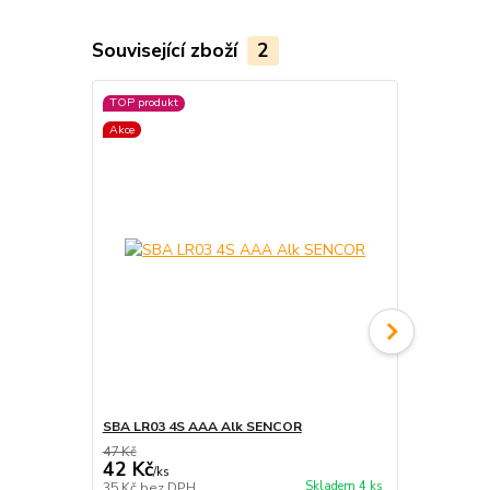
Související zboží
2
TOP produkt
Akce
Akce
SBA LR03 4S AAA Alk SENCOR
LR03 10S AA
47 Kč
218 Kč
42 Kč
196 Kč
/
ks
/
ks
Skladem 4 ks
35 Kč
bez DPH
162 Kč
bez 