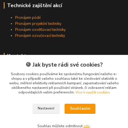
Technické zajištění akcí
Pronájem pódií
Pronájem projekční techniky
Pronájem osvětlovací techniky
Pronájem ozvučovací techniky
Kontakty
🍪 Jak byste rádi své cookies?
Zákaznická podpora
+420 224 318 342
Soubory cookies používáme ke správnému fungování našeho e-
shopu a v případě vašeho souhlasu také ke sledování statistik o
(Po-Pá, 9-16 hod.)
webu, měření efektivity reklamních kampaní, zapamatování vašeho
oblíbeného nastavení při používání stránek, či zobrazení reklam
info@videotech.cz
odpovídajících vašim preferencím.
Více k využití cookies
Souhlasím
Nastavení
Souhlas můžete odmítnout
zde
.