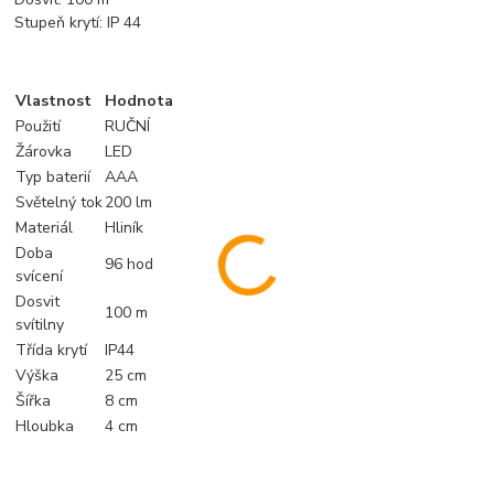
Stupeň krytí: IP 44
Vlastnost
Hodnota
Použití
RUČNÍ
Žárovka
LED
Typ baterií
AAA
Světelný tok
200 lm
Materiál
Hliník
Doba
96 hod
svícení
Dosvit
100 m
svítilny
Třída krytí
IP44
Výška
25 cm
Šířka
8 cm
Hloubka
4 cm