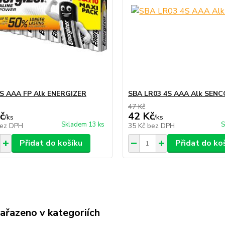
S AAA FP Alk ENERGIZER
SBA LR03 4S AAA Alk SEN
47 Kč
č
42 Kč
/
ks
/
ks
Skladem 13 ks
S
ez DPH
35 Kč
bez DPH
Přidat do košíku
Přidat do ko
zařazeno v kategoriích