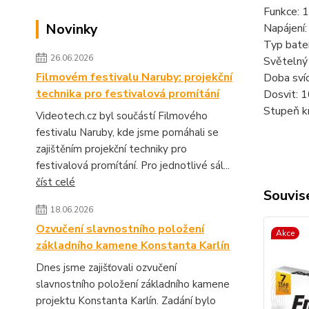
Funkce: 
Novinky
Napájení:
Typ bater
26.06.2026
Světelný
Filmovém festivalu Naruby: projekční
Doba svíc
technika pro festivalová promítání
Dosvit: 
Stupeň kr
Videotech.cz byl součástí Filmového
festivalu Naruby, kde jsme pomáhali se
zajištěním projekční techniky pro
festivalová promítání. Pro jednotlivé sál...
číst celé
Souvise
18.06.2026
Ozvučení slavnostního položení
Akce
základního kamene Konstanta Karlín
Dnes jsme zajišťovali ozvučení
slavnostního položení základního kamene
projektu Konstanta Karlín. Zadání bylo