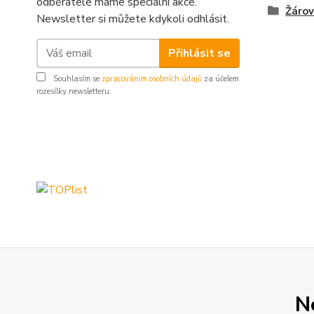
odběratele máme speciální akce.
Žárov
Newsletter si můžete kdykoli odhlásit.
Přihlásit se
Souhlasím se
zpracováním osobních údajů
za účelem
rozesílky newsletteru.
N