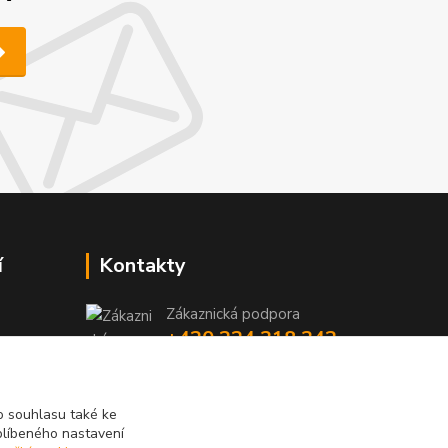
í
Kontakty
Zákaznická podpora
+420 224 318 342
y
niky
(Po-Pá, 9-16 hod.)
iky
info@videotech.cz
 souhlasu také ke
blíbeného nastavení