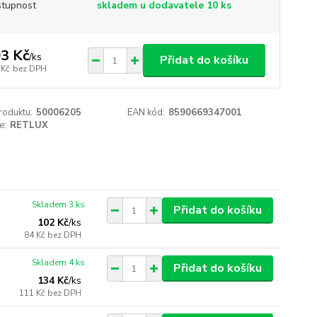
tupnost
skladem u dodavatele 10 ks
3 Kč
/
ks
Přidat do košíku
 Kč
bez DPH
roduktu:
50006205
EAN kód:
8590669347001
e:
RETLUX
Skladem 3 ks
Přidat do košíku
102 Kč
/
ks
84 Kč
bez DPH
Skladem 4 ks
Přidat do košíku
134 Kč
/
ks
111 Kč
bez DPH