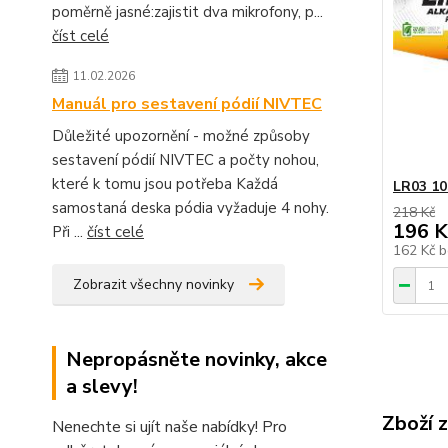
poměrně jasné:zajistit dva mikrofony, p...
číst celé
11.02.2026
Manuál pro sestavení pódií NIVTEC
Důležité upozornění - možné způsoby
sestavení pódií NIVTEC a počty nohou,
které k tomu jsou potřeba Každá
LR03 10
samostaná deska pódia vyžaduje 4 nohy.
218 Kč
196 K
Při ...
číst celé
162 Kč
b
Zobrazit všechny novinky
Nepropásněte novinky, akce
a slevy!
Zboží 
Nenechte si ujít naše nabídky! Pro