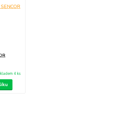
COR
kladem 4 ks
šíku