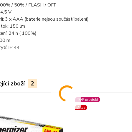
100% / 50% / FLASH / OFF
 4,5 V
ií: 3 x AAA (baterie nejsou součástí balení)
 tok: 150 lm
ení: 24 h ( 100%)
100 m
ytí: IP 44
jící zboží
2
TOP produkt
Akce