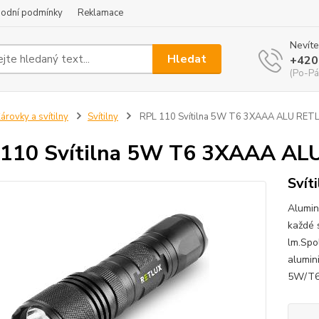
odní podmínky
Reklamace
Nevíte
Hledat
+420
(Po-Pá
árovky a svítilny
Svítilny
RPL 110 Svítilna 5W T6 3XAAA ALU RET
 110 Svítilna 5W T6 3XAAA AL
Svít
Alumin
každé s
lm.Spo
alumin
5W/T6M