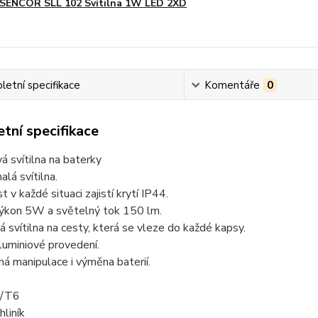
SENCOR SLL 102 Svítilna 1W LED 2XD
etní specifikace
Komentáře
0
tní specifikace
á svítilna na baterky
lá svítilna.
 v každé situaci zajistí krytí IP44.
ýkon 5W a světelný tok 150 lm.
á svítilna na cesty, která se vleze do každé kapsy.
luminiové provedení.
á manipulace i výměna baterií.
/T6
hliník