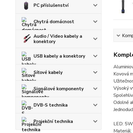
PC příslušenství
Chytrá domácnost
Kompl
Audio / Video kabely a
konektory
Komple
USB kabely a konektory
Aluminiov
Síťové kabely
Kovová ma
Užitečnost
Výsoký v
Signálové komponenty
Spolehliv
Odolné a
DVB-S technika
Jednoduch
Projekční technika
LED: 5W
Materiál: 