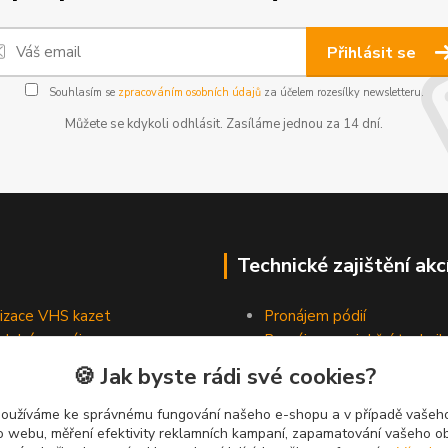
Přihlásit se
Souhlasím se
zpracováním osobních údajů
za účelem rozesílky newsletteru.
Můžete se kdykoli odhlásit. Zasíláme jednou za 14 dní.
Technické zajištění akc
lizace VHS kazet
Pronájem pódií
odobé pronájmy
Pronájem projekční technik
Pronájem osvětlovací tech
🍪 Jak byste rádi své cookies?
Pronájem ozvučovací techn
používáme ke správnému fungování našeho e-shopu a v případě vašeho
k o webu, měření efektivity reklamních kampaní, zapamatování vašeho o