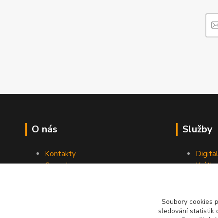
O nás
Služby
Kontakty
Digita
Ceny dopravy
Krátk
Obchodní podmínky
Reklamace
Soubory cookies 
sledování statisti