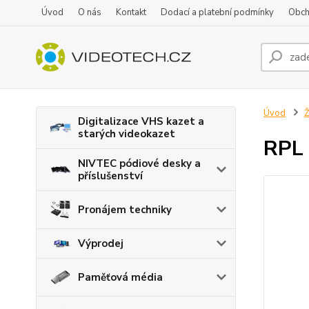
Úvod
O nás
Kontakt
Dodací a platební podmínky
Obch
Úvod
Ž
Digitalizace VHS kazet a
starých videokazet
RPL
NIVTEC pódiové desky a
příslušenství
Pronájem techniky
Výprodej
Paměťová média