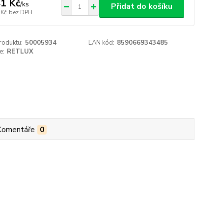
1 Kč
/
ks
Přidat do košíku
 Kč
bez DPH
roduktu:
50005934
EAN kód:
8590669343485
e:
RETLUX
Komentáře
0