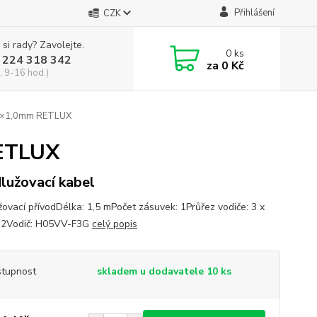
Přihlášení
CZK
 si rady? Zavolejte.
0
ks
 224 318 342
za
0 Kč
, 9-16 hod.)
 3×1,0mm RETLUX
RETLUX
lužovací kabel
žovací přívodDélka: 1,5 mPočet zásuvek: 1Průřez vodiče: 3 x
m2Vodič: H05VV-F3G
celý popis
tupnost
skladem u dodavatele 10 ks