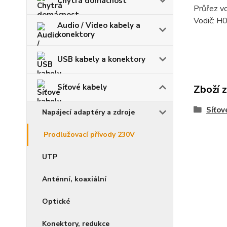
Chytrá domácnost
Průřez v
Vodič: 
Audio / Video kabely a
konektory
USB kabely a konektory
Síťové kabely
Zboží 
Síťov
Napájecí adaptéry a zdroje
Prodlužovací přívody 230V
UTP
Anténní, koaxiální
Optické
Konektory, redukce