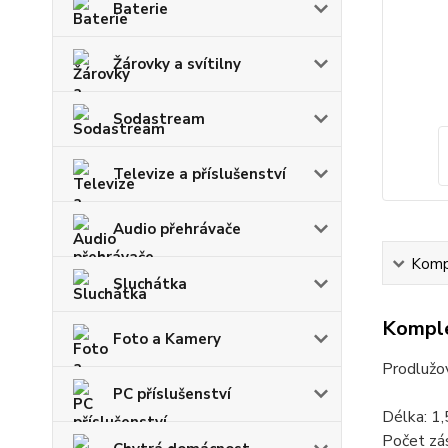
Baterie
Žárovky a svítilny
Sodastream
Televize a příslušenství
Audio přehrávače
Kompl
Sluchátka
Komple
Foto a Kamery
Prodlužov
PC příslušenství
Délka: 1
Počet zá