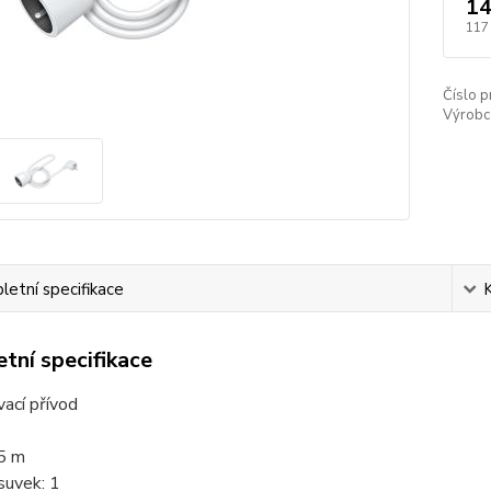
14
117
Číslo p
Výrobc
etní specifikace
tní specifikace
ací přívod
,5 m
suvek: 1