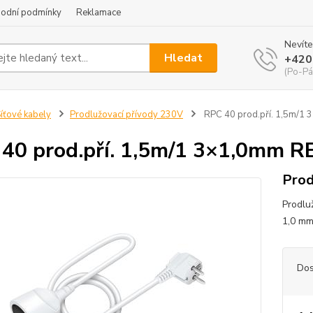
odní podmínky
Reklamace
Nevíte
Hledat
+420
(Po-Pá
íťové kabely
Prodlužovací přívody 230V
RPC 40 prod.pří. 1,5m/1
40 prod.pří. 1,5m/1 3×1,0mm 
Prod
Prodlu
1,0 m
Dos