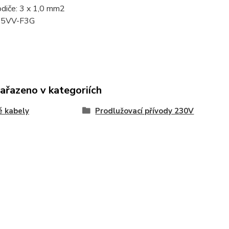
odiče: 3 x 1,0 mm2
H05VV-F3G
zařazeno v kategoriích
é kabely
Prodlužovací přívody 230V