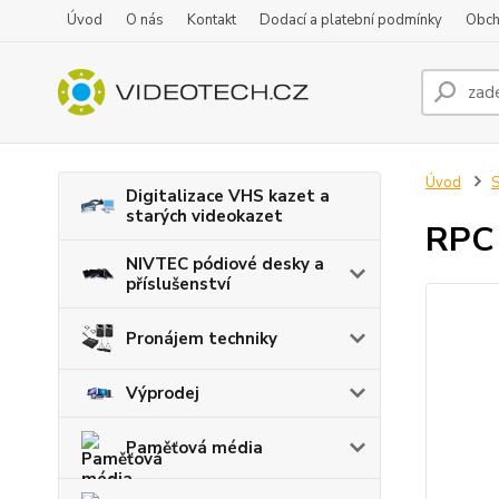
Úvod
O nás
Kontakt
Dodací a platební podmínky
Obch
Úvod
S
Digitalizace VHS kazet a
starých videokazet
RPC 
NIVTEC pódiové desky a
příslušenství
Pronájem techniky
Výprodej
Paměťová média