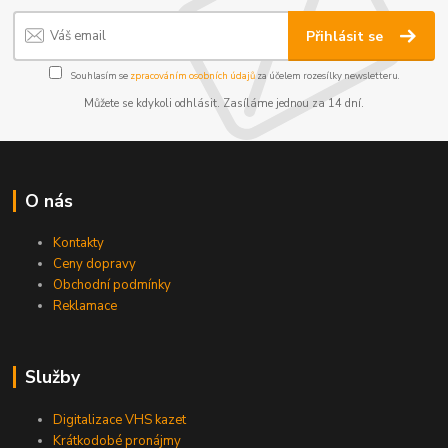
Přihlásit se
Souhlasím se
zpracováním osobních údajů
za účelem rozesílky newsletteru.
Můžete se kdykoli odhlásit. Zasíláme jednou za 14 dní.
O nás
Kontakty
Ceny dopravy
Obchodní podmínky
Reklamace
Služby
Digitalizace VHS kazet
Krátkodobé pronájmy