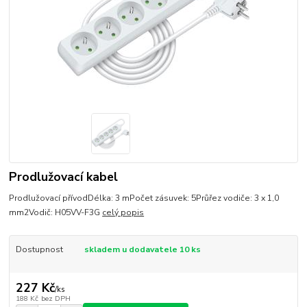
Prodlužovací kabel
Prodlužovací přívodDélka: 3 mPočet zásuvek: 5Průřez vodiče: 3 x 1,0
mm2Vodič: H05VV-F3G
celý popis
Dostupnost
skladem u dodavatele 10 ks
227 Kč
/
ks
188 Kč
bez DPH