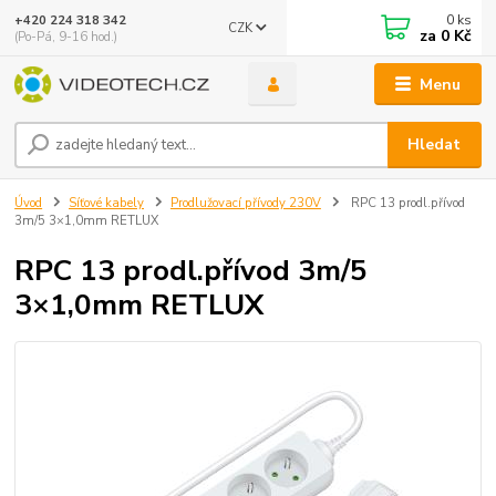
0
ks
+420 224 318 342
CZK
za
0 Kč
(Po-Pá, 9-16 hod.)
Menu
Hledat
Úvod
Síťové kabely
Prodlužovací přívody 230V
RPC 13 prodl.přívod
3m/5 3×1,0mm RETLUX
RPC 13 prodl.přívod 3m/5
3×1,0mm RETLUX